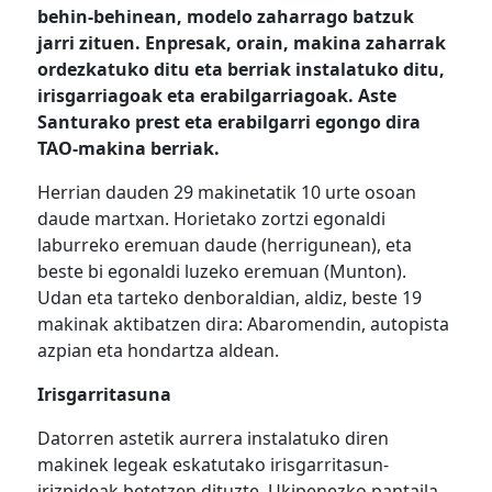
behin-behinean, modelo zaharrago batzuk
jarri zituen. Enpresak, orain, makina zaharrak
ordezkatuko ditu eta berriak instalatuko ditu,
irisgarriagoak eta erabilgarriagoak. Aste
Santurako prest eta erabilgarri egongo dira
TAO-makina berriak.
Herrian dauden 29 makinetatik 10 urte osoan
daude martxan. Horietako zortzi egonaldi
laburreko eremuan daude (herrigunean), eta
beste bi egonaldi luzeko eremuan (Munton).
Udan eta tarteko denboraldian, aldiz, beste 19
makinak aktibatzen dira: Abaromendin, autopista
azpian eta hondartza aldean.
Irisgarritasuna
Datorren astetik aurrera instalatuko diren
makinek legeak eskatutako irisgarritasun-
irizpideak betetzen dituzte. Ukipenezko pantaila