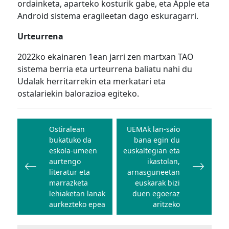
ordainketa, aparteko kosturik gabe, eta Apple eta
Android sistema eragileetan dago eskuragarri.
Urteurrena
2022ko ekainaren 1ean jarri zen martxan TAO
sistema berria eta urteurrena baliatu nahi du
Udalak herritarrekin eta merkatari eta
ostalariekin balorazioa egiteko.
Bidalketetan
zehar
Ostiralean
UEMAk lan-saio
bukatuko da
bana egin du
nabigatu
eskola-umeen
euskaltegian eta
aurtengo
ikastolan,
literatur eta
arnasguneetan
marrazketa
euskarak bizi
lehiaketan lanak
duen egoeraz
aurkezteko epea
aritzeko