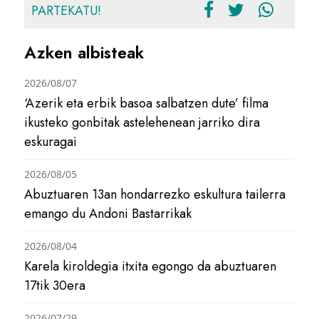
PARTEKATU!
Azken albisteak
2026/08/07
‘Azerik eta erbik basoa salbatzen dute’ filma
ikusteko gonbitak astelehenean jarriko dira
eskuragai
2026/08/05
Abuztuaren 13an hondarrezko eskultura tailerra
emango du Andoni Bastarrikak
2026/08/04
Karela kiroldegia itxita egongo da abuztuaren
17tik 30era
2026/07/29