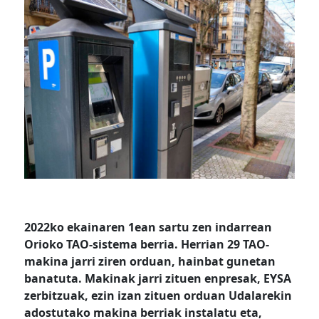
2022ko ekainaren 1ean sartu zen indarrean
Orioko TAO-sistema berria. Herrian 29 TAO-
makina jarri ziren orduan, hainbat gunetan
banatuta. Makinak jarri zituen enpresak, EYSA
zerbitzuak, ezin izan zituen orduan Udalarekin
adostutako makina berriak instalatu eta,