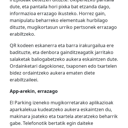
dute, eta pantaila hori pixka bat etzanda dago,
informazioa errazago ikusteko. Horrez gain,
manipulatu beharreko elementuak hurbilago
dituzte, mugikortasun urriko pertsonek errazago
erabiltzeko.
QR kodeen eskanerra eta barra irakurgailua ere
badituzte, eta denbora gainditzeagatik jarritako
salaketak baliogabetzeko aukera eskaintzen dute.
Ordainketari dagokionez, txaponen edo txartelen
bidez ordaintzeko aukera ematen diete
erabiltzaileei.
App-arekin, errazago
El Parking izeneko mugikorretarako aplikazioak
aparkalekua kudeatzeko aukera eskaintzen du,
makinara joateko eta txartela ateratzeko beharrik
gabe. Telefonotik bertatik egin daiteke