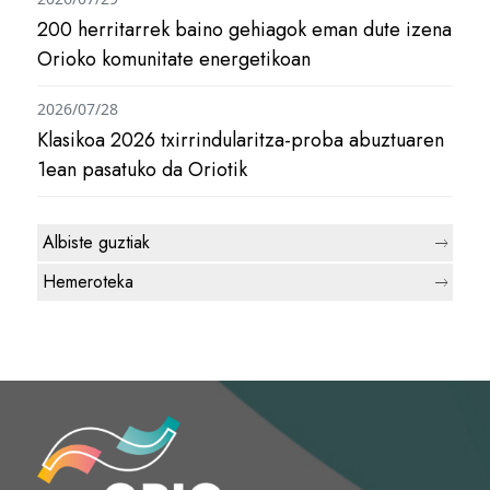
200 herritarrek baino gehiagok eman dute izena
Orioko komunitate energetikoan
2026/07/28
Klasikoa 2026 txirrindularitza-proba abuztuaren
1ean pasatuko da Oriotik
Albiste guztiak
Hemeroteka