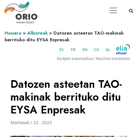
Hasiera
>
Albisteak
>
Datozen asteetan TAO-makinak
berrituko ditu EYSA Enpresak
ES
FR
EN
CA
GL
Itzulpen automatikoa / Machine translation
Datozen asteetan TAO-
makinak berrituko ditu
EYSA Enpresak
Martxoak / 23 . 2023