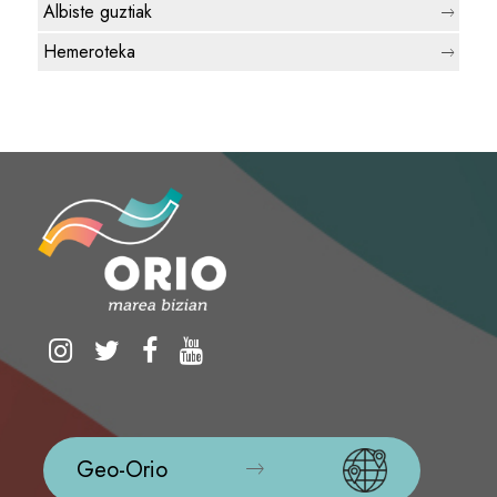
Albiste guztiak
Hemeroteka
Geo-Orio