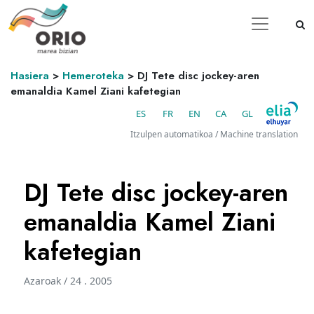
Hasiera
>
Hemeroteka
>
DJ Tete disc jockey-aren
emanaldia Kamel Ziani kafetegian
ES
FR
EN
CA
GL
Itzulpen automatikoa / Machine translation
DJ Tete disc jockey-aren
emanaldia Kamel Ziani
kafetegian
Azaroak / 24 . 2005