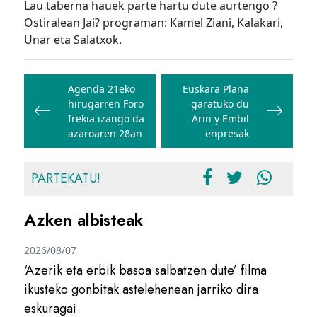
Lau taberna hauek parte hartu dute aurtengo ?
Ostiralean Jai? programan: Kamel Ziani, Kalakari,
Unar eta Salatxok.
Bidalketetan
zehar
Agenda 21eko
Euskara Plana
hirugarren Foro
garatuko du
nabigatu
Irekia izango da
Arin y Embil
azaroaren 28an
enpresak
PARTEKATU!
Azken albisteak
2026/08/07
‘Azerik eta erbik basoa salbatzen dute’ filma
ikusteko gonbitak astelehenean jarriko dira
eskuragai