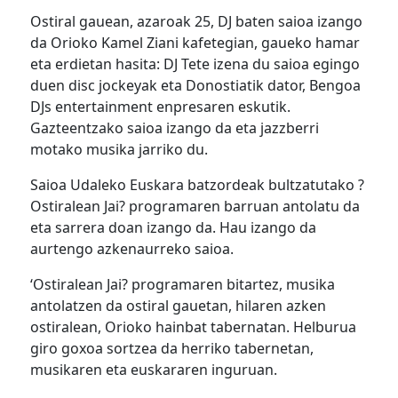
Ostiral gauean, azaroak 25, DJ baten saioa izango
da Orioko Kamel Ziani kafetegian, gaueko hamar
eta erdietan hasita: DJ Tete izena du saioa egingo
duen disc jockeyak eta Donostiatik dator, Bengoa
DJs entertainment enpresaren eskutik.
Gazteentzako saioa izango da eta jazzberri
motako musika jarriko du.
Saioa Udaleko Euskara batzordeak bultzatutako ?
Ostiralean Jai? programaren barruan antolatu da
eta sarrera doan izango da. Hau izango da
aurtengo azkenaurreko saioa.
‘Ostiralean Jai? programaren bitartez, musika
antolatzen da ostiral gauetan, hilaren azken
ostiralean, Orioko hainbat tabernatan. Helburua
giro goxoa sortzea da herriko tabernetan,
musikaren eta euskararen inguruan.