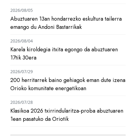
2026/08/05
Abuztuaren 13an hondarrezko eskultura tailerra
emango du Andoni Bastarrikak
2026/08/04
Karela kiroldegia itxita egongo da abuztuaren
17tik 30era
2026/07/29
200 herritarrek baino gehiagok eman dute izena
Orioko komunitate energetikoan
2026/07/28
Klasikoa 2026 txirrindularitza-proba abuztuaren
1ean pasatuko da Oriotik