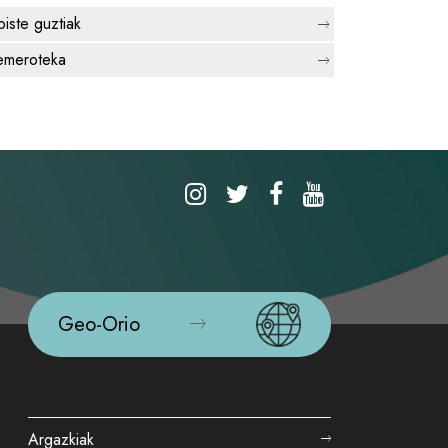
biste guztiak
meroteka
Geo-Orio
Argazkiak