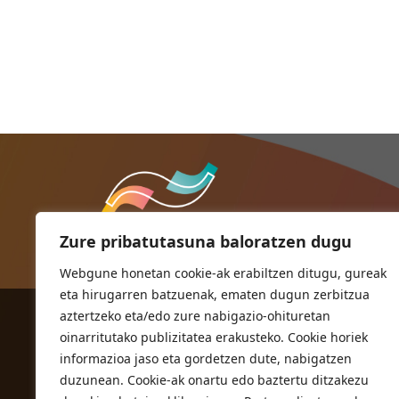
Zure pribatutasuna baloratzen dugu
Webgune honetan cookie-ak erabiltzen ditugu, gureak
eta hirugarren batzuenak, ematen dugun zerbitzua
aztertzeko eta/edo zure nabigazio-ohituretan
ORIOKO UDALA
oinarritutako publizitatea erakusteko. Cookie horiek
Herriko plaza,1
informazioa jaso eta gordetzen dute, nabigatzen
20810 Orio (Gipuzkoa)
duzunean. Cookie-ak onartu edo baztertu ditzakezu
T. 943 83 03 46