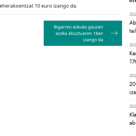
es
beherakoentzat 10 euro izango da.
20
Ab
Bigarren eskuko gauzen
ta
azoka abuztuaren 18an
izango da
20
Ka
17
20
20
iz
20
Kl
ab