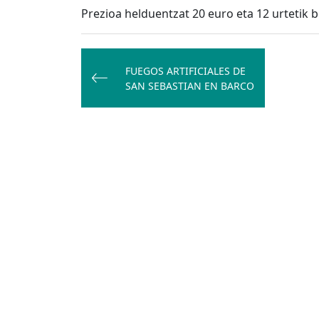
Prezioa helduentzat 20 euro eta 12 urtetik 
Bidalketetan
zehar
FUEGOS ARTIFICIALES DE
SAN SEBASTIAN EN BARCO
nabigatu