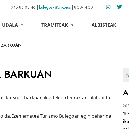
943 83 03 46
|
bulegoak@orio.eus
|
8:30-14:30
UDALA
TRAMITEAK
ALBISTEAK
 BARKUAN
K BARKUAN
P
A
siko Suak barkuan ikusteko irteerak antolatu ditu
20
‘A
ngo da. Izen ematea Turismo Bulegoan egin behar da
ik