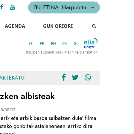
BULETINA. Harpidetu
AGENDA
GUK ORIORI
ES
FR
EN
CA
GL
Itzulpen automatikoa / Machine translation
ARTEKATU!
zken albisteak
26/08/07
zerik eta erbik basoa salbatzen dute’ filma
usteko gonbitak astelehenean jarriko dira