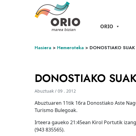
ORIO
Hasiera
>
Hemeroteka
>
DONOSTIAKO SUAK
DONOSTIAKO SUA
Abuztuak / 09 . 2012
Abuztuaren 11tik 16ra Donostiako Aste Nagu
Turismo Bulegoak.
Irteera gaueko 21:45ean Kirol Portutik iza
(943 835565).