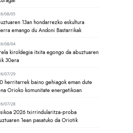
kuragai
26/08/05
uztuaren 13an hondarrezko eskultura
ilerra emango du Andoni Bastarrikak
26/08/04
rela kiroldegia itxita egongo da abuztuaren
tik 30era
26/07/29
0 herritarrek baino gehiagok eman dute
ena Orioko komunitate energetikoan
26/07/28
asikoa 2026 txirrindularitza-proba
uztuaren 1ean pasatuko da Oriotik