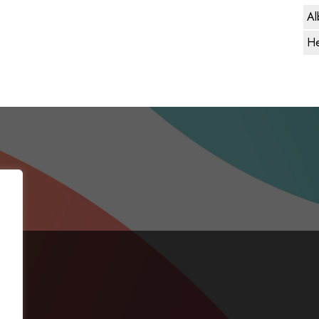
Al
He