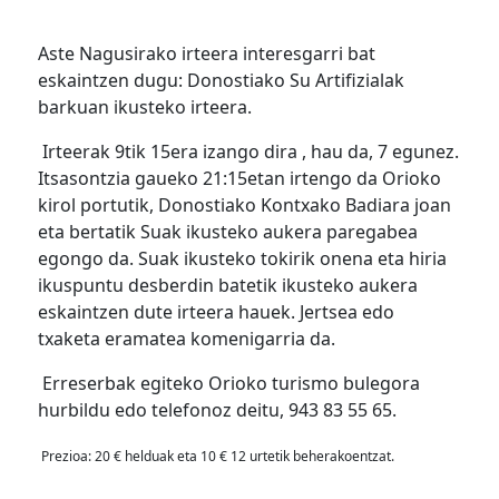
Aste Nagusirako irteera interesgarri bat
eskaintzen dugu: Donostiako Su Artifizialak
barkuan ikusteko irteera.
Irteerak 9tik 15era izango dira , hau da, 7 egunez.
Itsasontzia gaueko 21:15etan irtengo da Orioko
kirol portutik, Donostiako Kontxako Badiara joan
eta bertatik Suak ikusteko aukera paregabea
egongo da. Suak ikusteko tokirik onena eta hiria
ikuspuntu desberdin batetik ikusteko aukera
eskaintzen dute irteera hauek. Jertsea edo
txaketa eramatea komenigarria da.
Erreserbak egiteko Orioko turismo bulegora
hurbildu edo telefonoz deitu, 943 83 55 65.
Prezioa: 20 € helduak eta 10 € 12 urtetik beherakoentzat.