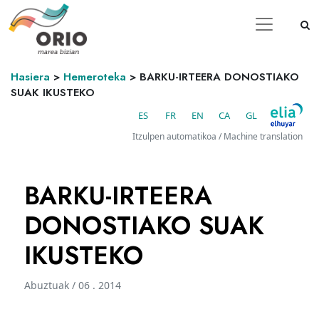
Hasiera
>
Hemeroteka
>
BARKU-IRTEERA DONOSTIAKO
SUAK IKUSTEKO
ES
FR
EN
CA
GL
Itzulpen automatikoa / Machine translation
BARKU-IRTEERA
DONOSTIAKO SUAK
IKUSTEKO
Abuztuak / 06 . 2014