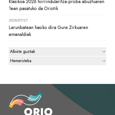
Klasikoa 2026 txirrindularitza-proba abuztuaren
1ean pasatuko da Oriotik
2026/07/27
Larunbatean hasiko dira Gure Zirkuaren
emanaldiak
Albiste guztiak
Hemeroteka