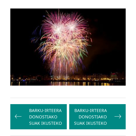
Bidalketetan
zehar
BARKU-IRTEERA
BARKU-IRTEERA
DONOSTIAKO
DONOSTIAKO
nabigatu
SUAK IKUSTEKO
SUAK IKUSTEKO