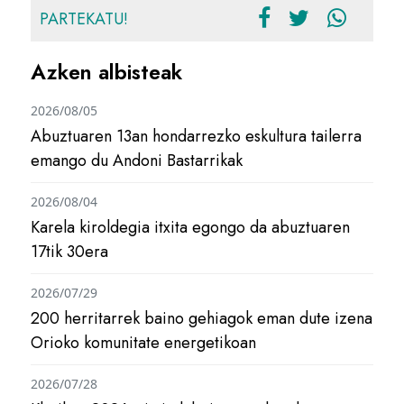
PARTEKATU!
Azken albisteak
2026/08/05
Abuztuaren 13an hondarrezko eskultura tailerra
emango du Andoni Bastarrikak
2026/08/04
Karela kiroldegia itxita egongo da abuztuaren
17tik 30era
2026/07/29
200 herritarrek baino gehiagok eman dute izena
Orioko komunitate energetikoan
2026/07/28