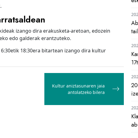
es
.
20
arratsaldean
Ab
o kideak izango dira erakusketa-aretoan, edozein
ta
zeko edo galderak erantzuteko.
20
6:30etik 18:30era bitartean izango dira kultur
Ka
17
20
20
Kultur aniztasunaren jaia
antolatzeko bilera
iz
20
Kl
ab