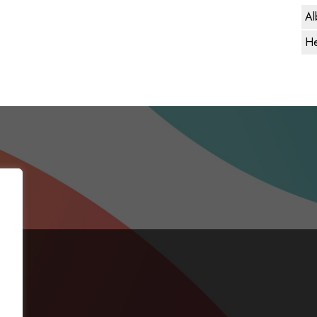
Al
He