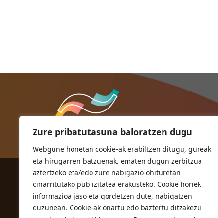
Zure pribatutasuna baloratzen dugu
Webgune honetan cookie-ak erabiltzen ditugu, gureak
eta hirugarren batzuenak, ematen dugun zerbitzua
aztertzeko eta/edo zure nabigazio-ohituretan
ORIOKO UDALA
oinarritutako publizitatea erakusteko. Cookie horiek
Herriko plaza,1
informazioa jaso eta gordetzen dute, nabigatzen
20810 Orio (Gipuzkoa)
duzunean. Cookie-ak onartu edo baztertu ditzakezu
T. 943 83 03 46