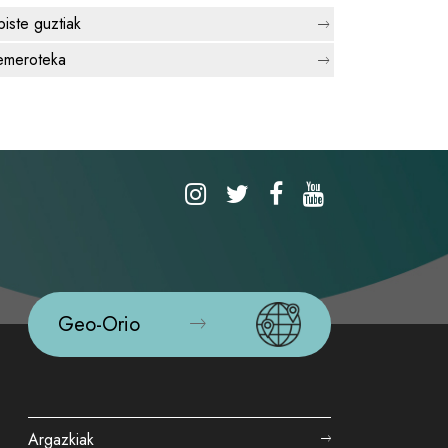
biste guztiak
meroteka
Geo-Orio
Argazkiak