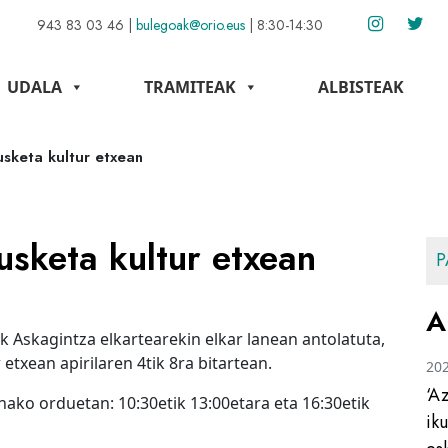
943 83 03 46
|
bulegoak@orio.eus
|
8:30-14:30
UDALA
TRAMITEAK
ALBISTEAK
sketa kultur etxean
sketa kultur etxean
P
A
 Askagintza elkartearekin elkar lanean antolatuta,
txean apirilaren 4tik 8ra bitartean.
20
‘A
ako orduetan: 10:30etik 13:00etara eta 16:30etik
ik