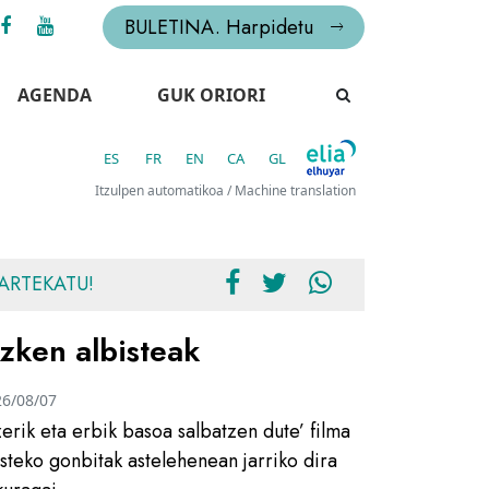
BULETINA. Harpidetu
AGENDA
GUK ORIORI
ES
FR
EN
CA
GL
Itzulpen automatikoa / Machine translation
ARTEKATU!
zken albisteak
26/08/07
zerik eta erbik basoa salbatzen dute’ filma
usteko gonbitak astelehenean jarriko dira