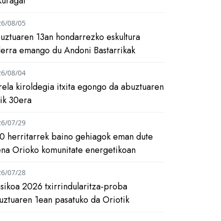
kuragai
26/08/05
uztuaren 13an hondarrezko eskultura
ilerra emango du Andoni Bastarrikak
26/08/04
rela kiroldegia itxita egongo da abuztuaren
tik 30era
26/07/29
0 herritarrek baino gehiagok eman dute
ena Orioko komunitate energetikoan
26/07/28
asikoa 2026 txirrindularitza-proba
uztuaren 1ean pasatuko da Oriotik