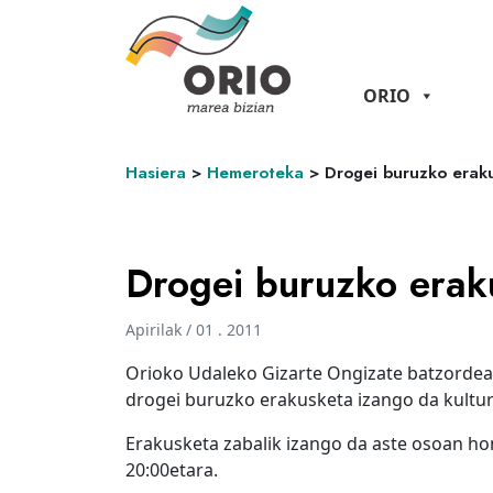
ORIO
Hasiera
>
Hemeroteka
>
Drogei buruzko eraku
Drogei buruzko eraku
Apirilak / 01 . 2011
Orioko Udaleko Gizarte Ongizate batzordeak
drogei buruzko erakusketa izango da kultur e
Erakusketa zabalik izango da aste osoan hon
20:00etara.