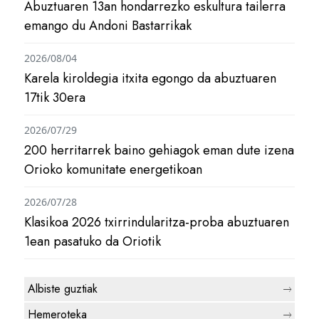
Abuztuaren 13an hondarrezko eskultura tailerra
emango du Andoni Bastarrikak
2026/08/04
Karela kiroldegia itxita egongo da abuztuaren
17tik 30era
2026/07/29
200 herritarrek baino gehiagok eman dute izena
Orioko komunitate energetikoan
2026/07/28
Klasikoa 2026 txirrindularitza-proba abuztuaren
1ean pasatuko da Oriotik
Albiste guztiak
Hemeroteka