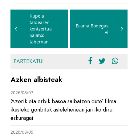
Bidalketetan
zehar
Kupela
taldearen
nabigatu
Ecania Bodegas
kontzertua
Vi
Salatxo
tabernan
PARTEKATU!
Azken albisteak
2026/08/07
‘Azerik eta erbik basoa salbatzen dute’ filma
ikusteko gonbitak astelehenean jarriko dira
eskuragai
2026/08/05