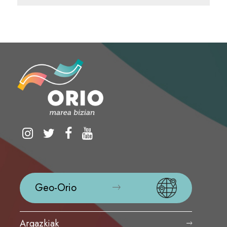
Geo-Orio
Argazkiak