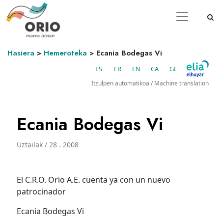
Hasiera
>
Hemeroteka
>
Ecania Bodegas Vi
ES
FR
EN
CA
GL
Itzulpen automatikoa / Machine translation
Ecania Bodegas Vi
Uztailak / 28 . 2008
El C.R.O. Orio A.E. cuenta ya con un nuevo
patrocinador
Ecania Bodegas Vi