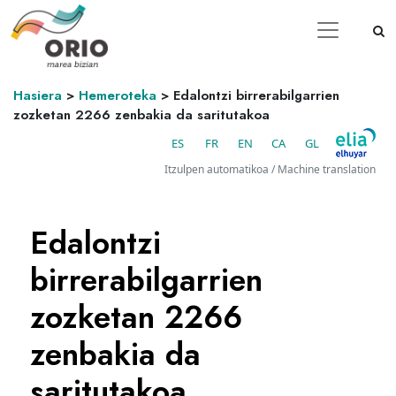
Hasiera
>
Hemeroteka
>
Edalontzi birrerabilgarrien
zozketan 2266 zenbakia da saritutakoa
ES
FR
EN
CA
GL
Itzulpen automatikoa / Machine translation
Edalontzi
birrerabilgarrien
zozketan 2266
zenbakia da
saritutakoa