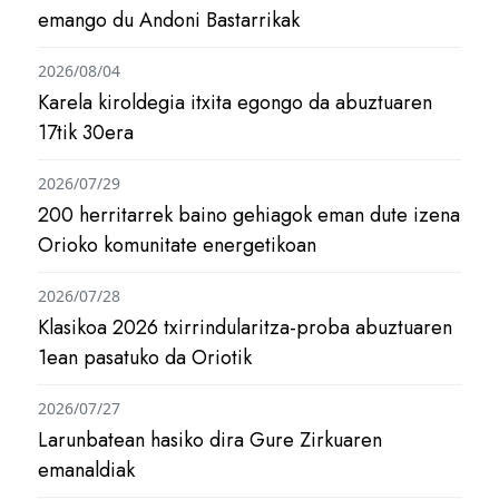
emango du Andoni Bastarrikak
2026/08/04
Karela kiroldegia itxita egongo da abuztuaren
17tik 30era
2026/07/29
200 herritarrek baino gehiagok eman dute izena
Orioko komunitate energetikoan
2026/07/28
Klasikoa 2026 txirrindularitza-proba abuztuaren
1ean pasatuko da Oriotik
2026/07/27
Larunbatean hasiko dira Gure Zirkuaren
emanaldiak