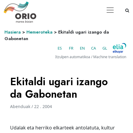
Hasiera
>
Hemeroteka
>
Ekitaldi ugari izango da
Gabonetan
ES
FR
EN
CA
GL
Itzulpen automatikoa / Machine translation
Ekitaldi ugari izango
da Gabonetan
Abenduak / 22 . 2004
Udalak eta herriko elkarteek antolatuta, kultur