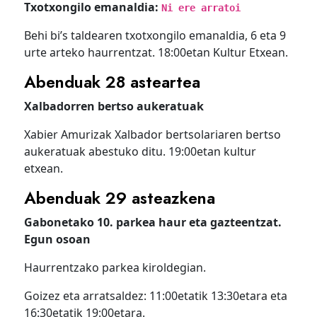
Txotxongilo emanaldia:
Ni ere arratoi
Behi bi’s taldearen txotxongilo emanaldia, 6 eta 9
urte arteko haurrentzat. 18:00etan Kultur Etxean.
Abenduak 28 asteartea
Xalbadorren bertso aukeratuak
Xabier Amurizak Xalbador bertsolariaren bertso
aukeratuak abestuko ditu. 19:00etan kultur
etxean.
Abenduak 29 asteazkena
Gabonetako 10. parkea haur eta gazteentzat.
Egun osoan
Haurrentzako parkea kiroldegian.
Goizez eta arratsaldez: 11:00etatik 13:30etara eta
16:30etatik 19:00etara.