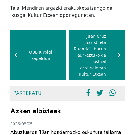
Talai Mendiren argazki erakusketa izango da
ikusgai Kultur Etxean opor egunetan.
Bidalketetan
zehar
‘Juan Cruz
Juaristi eta
nabigatu
Ruanda’ liburua
OBB Kirolgi
aurkeztuko da
Txapeldun
ostiral
arratsaldean
Kultur Etxean
PARTEKATU!
Azken albisteak
2026/08/05
Abuztuaren 13an hondarrezko eskultura tailerra