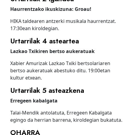
Haurrentzako ikuskizuna: Groau!
HIKA taldearen antzerki musikala haurrentzat.
17:30ean kiroldegian.
Urtarrilak 4 asteartea
Lazkao Txikiren bertso aukeratuak
Xabier Amurizak Lazkao Txiki bertsolariaren
bertso aukeratuak abestuko ditu. 19:00etan
kultur etxean.
Urtarrilak 5 asteazkena
Erregeen kabalgata
Talai-Mendik antolatuta, Erregeen Kabalgata
egingo da herrian barrena, kiroldegian bukatuta.
OHARRA