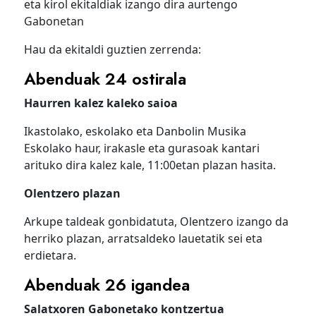
eta kirol ekitaldiak izango dira aurtengo
Gabonetan
Hau da ekitaldi guztien zerrenda:
Abenduak 24 ostirala
Haurren kalez kaleko saioa
Ikastolako, eskolako eta Danbolin Musika
Eskolako haur, irakasle eta gurasoak kantari
arituko dira kalez kale, 11:00etan plazan hasita.
Olentzero plazan
Arkupe taldeak gonbidatuta, Olentzero izango da
herriko plazan, arratsaldeko lauetatik sei eta
erdietara.
Abenduak 26 igandea
Salatxoren Gabonetako kontzertua