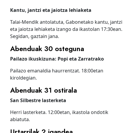
Kantu, jantzi eta jaiotza lehiaketa
Talai-Mendik antolatuta, Gabonetako kantu, jantzi
eta jaiotza lehiaketa izango da ikastolan 17:30ean.
Segidan, gaztain jana.
Abenduak 30 osteguna
Pailazo ikuskizuna: Popi eta Zarratrako
Pailazo emanaldia haurrentzat. 18:00etan
kiroldegian.
Abenduak 31 ostirala
San Silbestre lasterketa
Herri lasterketa. 12:00etan, ikastola ondotik
abiatuta.
Urtarrilak 2 igandea