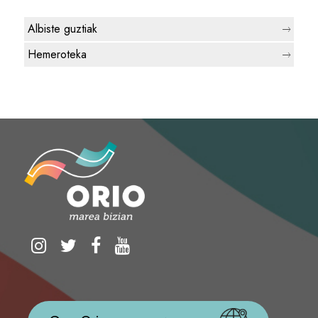
Albiste guztiak
Hemeroteka