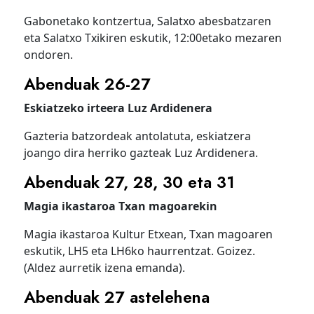
Gabonetako kontzertua, Salatxo abesbatzaren
eta Salatxo Txikiren eskutik, 12:00etako mezaren
ondoren.
Abenduak 26-27
Eskiatzeko irteera Luz Ardidenera
Gazteria batzordeak antolatuta, eskiatzera
joango dira herriko gazteak Luz Ardidenera.
Abenduak 27, 28, 30 eta 31
Magia ikastaroa Txan magoarekin
Magia ikastaroa Kultur Etxean, Txan magoaren
eskutik, LH5 eta LH6ko haurrentzat. Goizez.
(Aldez aurretik izena emanda).
Abenduak 27 astelehena