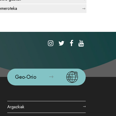
meroteka
Geo-Orio
Argazkiak