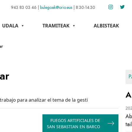
943 83 03 46
|
bulegoak@orio.eus
|
8:30-14:30
UDALA
TRAMITEAK
ALBISTEAK
ar
ar
P
A
abajo para analizar el tema de la gesti
20
Ab
FUEGOS ARTIFICIALES DE
ta
SAN SEBASTIAN EN BARCO