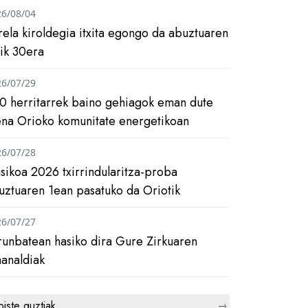
26/08/04
rela kiroldegia itxita egongo da abuztuaren
tik 30era
26/07/29
0 herritarrek baino gehiagok eman dute
ena Orioko komunitate energetikoan
26/07/28
asikoa 2026 txirrindularitza-proba
uztuaren 1ean pasatuko da Oriotik
26/07/27
runbatean hasiko dira Gure Zirkuaren
analdiak
biste guztiak