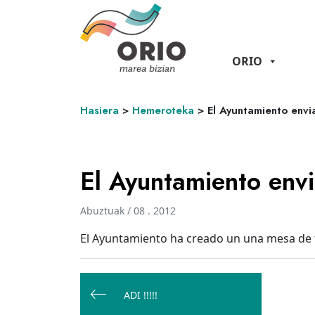
ORIO
Hasiera
>
Hemeroteka
>
El Ayuntamiento envi
El Ayuntamiento envi
Abuztuak / 08 . 2012
El Ayuntamiento ha creado un una mesa de tr
Bidalketetan
zehar
ADI !!!!!