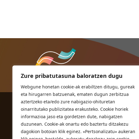
Zure pribatutasuna baloratzen dugu
Webgune honetan cookie-ak erabiltzen ditugu, gureak
eta hirugarren batzuenak, ematen dugun zerbitzua
aztertzeko eta/edo zure nabigazio-ohituretan
ORIOKO UDALA
oinarritutako publizitatea erakusteko. Cookie horiek
Herriko plaza,1
informazioa jaso eta gordetzen dute, nabigatzen
20810 Orio (Gipuzkoa)
duzunean. Cookie-ak onartu edo baztertu ditzakezu
T. 943 83 03 46
dagokion botoian klik eginez. «Pertsonalizatu» aukeran
klik eginez, bestalde, aukeratu dezakezu zein cookie