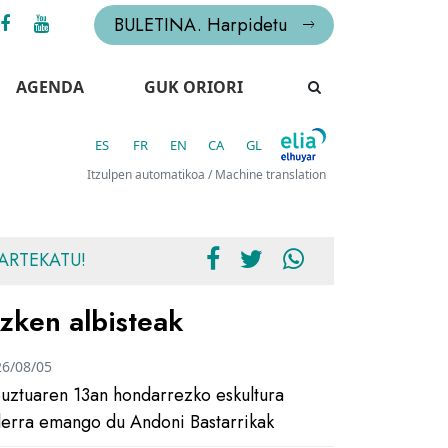
BULETINA. Harpidetu
AGENDA
GUK ORIORI
ES
FR
EN
CA
GL
Itzulpen automatikoa / Machine translation
ARTEKATU!
zken albisteak
26/08/05
uztuaren 13an hondarrezko eskultura
ilerra emango du Andoni Bastarrikak