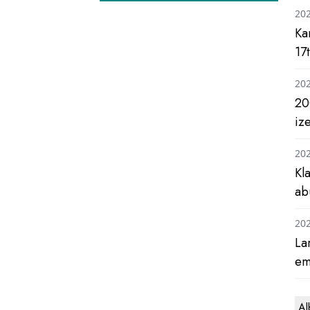
20
Ka
17
20
20
iz
20
Kl
ab
20
La
em
Al