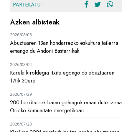
PARTEKATU!
Azken albisteak
2026/08/05
Abuztuaren 13an hondarrezko eskultura tailerra
emango du Andoni Bastarrikak
2026/08/04
Karela kiroldegia itxita egongo da abuztuaren
17tik 30era
2026/07/29
200 herritarrek baino gehiagok eman dute izena
Orioko komunitate energetikoan
2026/07/28