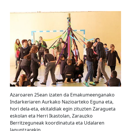
Azaroaren 25ean izaten da Emakumeenganako
Indarkeriaren Aurkako Nazioarteko Eguna eta,
hori dela-eta, ekitaldiak egin zituzten Zaragueta
eskolan eta Herri Ikastolan, Zarauzko
Berritzeguneak koordinatuta eta Udalaren
laguntzarekin.