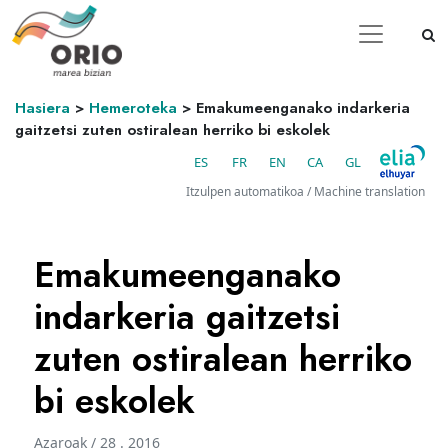
Hasiera
>
Hemeroteka
>
Emakumeenganako indarkeria
gaitzetsi zuten ostiralean herriko bi eskolek
ES
FR
EN
CA
GL
Itzulpen automatikoa / Machine translation
Emakumeenganako
indarkeria gaitzetsi
zuten ostiralean herriko
bi eskolek
Azaroak / 28 . 2016