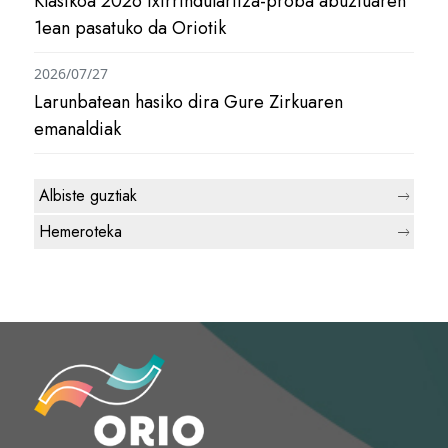
Klasikoa 2026 txirrindularitza-proba abuztuaren
1ean pasatuko da Oriotik
2026/07/27
Larunbatean hasiko dira Gure Zirkuaren
emanaldiak
Albiste guztiak
Hemeroteka