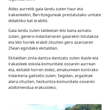
Aldez aurretik gaia landu zuten haur eta
irakasleekin, Berritzeguneak prestatutako unitate
didaktiko bat erabiliz.
Gaia landu zuten taldeetan lelo bana asmatu
zuten, genero-indarkeriaren gaiarekin lotutakoa
eta lelo horiek erabili zituzten gero azaroaren
25ean egindako ekitaldian.
Ekitaldian zinta-dantza dantzatu zuten ikasle eta
irakasleek eskola-komunitate osoaren aurrean
eta, ekitaldi horren bidez, emakumeen kontrako
indarkeria gaitzetsi zuten. Segidan, argazkiak
atera zituzten, hezkuntza-komunitate osoaren
atxikimendua erakusteko.