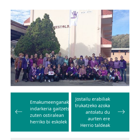
Bidalketetan
zehar
Jostailu erabiliak
Emakumeenganako
trukatzeko azoka
nabigatu
indarkeria gaitzetsi
antolatu du
zuten ostiralean
aurten ere
herriko bi eskolek
Herrio taldeak