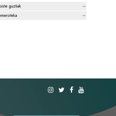
biste guztiak
meroteka