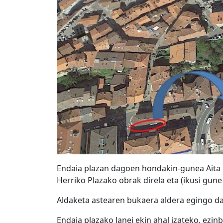
Endaia plazan dagoen hondakin-gunea Aita 
Herriko Plazako obrak direla eta (ikusi gune
Aldaketa astearen bukaera aldera egingo da
Endaia plazako lanei ekin ahal izateko, ezi