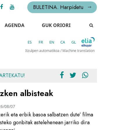
BULETINA. Harpidetu
AGENDA
GUK ORIORI
ES
FR
EN
CA
GL
Itzulpen automatikoa / Machine translation
ARTEKATU!
zken albisteak
26/08/07
zerik eta erbik basoa salbatzen dute’ filma
usteko gonbitak astelehenean jarriko dira