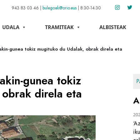
943 83 03 46
|
bulegoak@orio.eus
|
8:30-14:30
UDALA
TRAMITEAK
ALBISTEAK
kin-gunea tokiz mugituko du Udalak, obrak direla eta
akin-gunea tokiz
P
obrak direla eta
A
20
‘A
ik