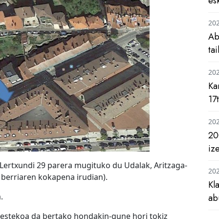
es
20
Ab
ta
20
Ka
17
20
20
iz
Lertxundi 29 parera mugituko du Udalak, Aritzaga-
20
 berriaren kokapena irudian).
Kl
.
ab
nbestekoa da bertako hondakin-gune hori tokiz