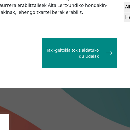
urrera erabiltzaileek Aita Lertxundiko hondakin-
Al
inak, lehengo txartel berak erabiliz.
He
Taxi-geltokia tokiz aldatuko
du Udalak