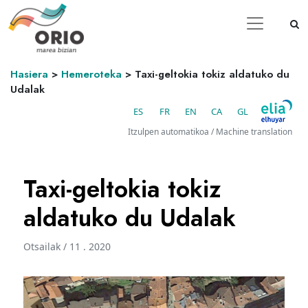
Hasiera
>
Hemeroteka
>
Taxi-geltokia tokiz aldatuko du
Udalak
ES
FR
EN
CA
GL
Itzulpen automatikoa / Machine translation
Taxi-geltokia tokiz
aldatuko du Udalak
Otsailak / 11 . 2020