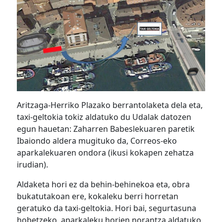
Aritzaga-Herriko Plazako berrantolaketa dela eta,
taxi-geltokia tokiz aldatuko du Udalak datozen
egun hauetan: Zaharren Babeslekuaren paretik
Ibaiondo aldera mugituko da, Correos-eko
aparkalekuaren ondora (ikusi kokapen zehatza
irudian).
Aldaketa hori ez da behin-behinekoa eta, obra
bukatutakoan ere, kokaleku berri horretan
geratuko da taxi-geltokia. Hori bai, segurtasuna
hobetzeko, aparkaleku horien norantza aldatuko