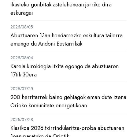
ikusteko gonbitak astelehenean jarriko dira
eskuragai
2026/08/05
Abuztuaren 13an hondarrezko eskultura tailerra
emango du Andoni Bastarrikak
2026/08/04
Karela kiroldegia itxita egongo da abuztuaren
17tik 30era
2026/07/29
200 herritarrek baino gehiagok eman dute izena
Orioko komunitate energetikoan
2026/07/28
Klasikoa 2026 txirrindularitza-proba abuztuaren
1ean pasatuko da Oriotik