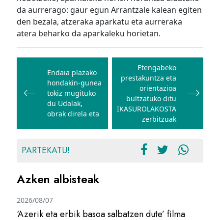
da aurrerago: gaur egun Arrantzale kalean egiten
den bezala, atzeraka aparkatu eta aurreraka
atera beharko da aparkaleku horietan.
Bidalketetan
zehar
Etengabeko
Endaia plazako
prestakuntza eta
nabigatu
hondakin-gunea
orientazioa
tokiz mugituko
bultzatuko ditu
du Udalak,
IKASUROLAKOSTA
obrak direla eta
zerbitzuak
PARTEKATU!
Azken albisteak
2026/08/07
‘Azerik eta erbik basoa salbatzen dute’ filma