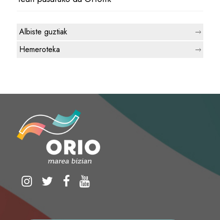
Albiste guztiak
Hemeroteka