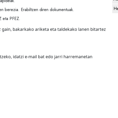
zapideak.
He
n berezia. Erabiltzen diren dokumentuak.
Z eta PFEZ.
 gain, bakarkako ariketa eta taldekako lanen bitartez
zeko, idatzi e-mail bat edo jarri harremanetan