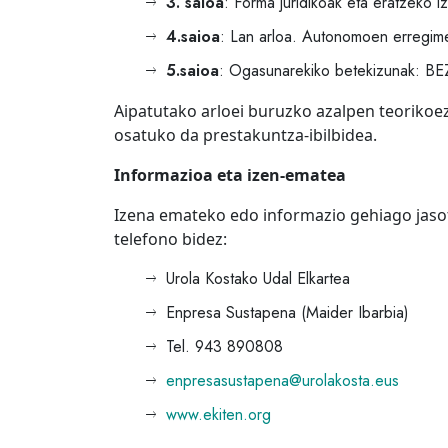
3. saioa
: Forma juridikoak eta eratzeko i
4.saioa
: Lan arloa. Autonomoen erregime
5.saioa
: Ogasunarekiko betekizunak: BE
Aipatutako arloei buruzko azalpen teorikoez
osatuko da prestakuntza-ibilbidea.
Informazioa eta izen-ematea
Izena emateko edo informazio gehiago jasot
telefono bidez:
Urola Kostako Udal Elkartea
Enpresa Sustapena (Maider Ibarbia)
Tel. 943 890808
enpresasustapena@urolakosta.eus
www.ekiten.org