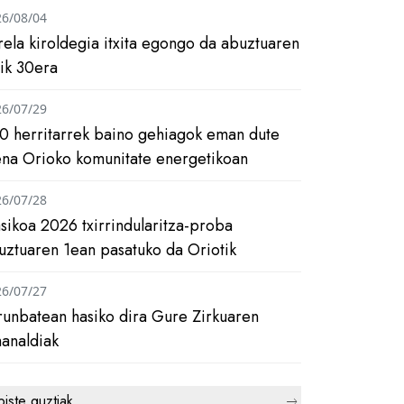
26/08/04
rela kiroldegia itxita egongo da abuztuaren
tik 30era
26/07/29
0 herritarrek baino gehiagok eman dute
ena Orioko komunitate energetikoan
26/07/28
asikoa 2026 txirrindularitza-proba
uztuaren 1ean pasatuko da Oriotik
26/07/27
runbatean hasiko dira Gure Zirkuaren
analdiak
biste guztiak