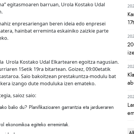
tema” egitasmoaren barruan, Urola Kostako Udal
20
n.
Ka
17
 nahiz enpresariengan beren ideia edo enpresei
tera, hainbat erreminta eskainiko zaizkie parte
20
eko.
20
iz
da Urola Kostako Udal Elkartearen egoitza nagusian.
20
riaren 15etik 19ra bitartean. Goizez, 09:00etatik
Kl
ikastaroa. Saio bakoitzean prestakuntza-modulu bat
ab
 aukera izango dute moduluka izen emateko.
gia, saioz saio:
20
La
ako balio du? Planifikazioaren garrantzia eta jardueraren
em
rol ekonomikoa egiteko erremintak.
Al