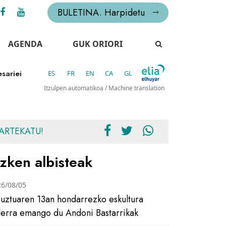
BULETINA. Harpidetu
AGENDA
GUK ORIORI
sariei
ES
FR
EN
CA
GL
Itzulpen automatikoa / Machine translation
ARTEKATU!
zken albisteak
26/08/05
uztuaren 13an hondarrezko eskultura
ilerra emango du Andoni Bastarrikak