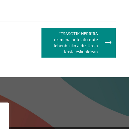
ITSASOTIK HERRIRA
ekimena antolatu dute
lehenbiziko aldiz Urola
Kosta eskualdean