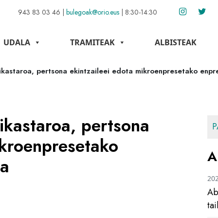
943 83 03 46
|
bulegoak@orio.eus
|
8:30-14:30
UDALA
TRAMITEAK
ALBISTEAK
kastaroa, pertsona ekintzaileei edota mikroenpresetako enpre
ikastaroa, pertsona
P
ikroenpresetako
A
ta
20
Ab
ta