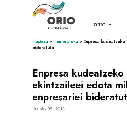
ORIO
Hasiera
>
Hemeroteka
>
Enpresa kudeatzeko i
bideratuta
Enpresa kudeatzeko 
ekintzaileei edota m
enpresariei bideratu
Urriak / 08 . 2018