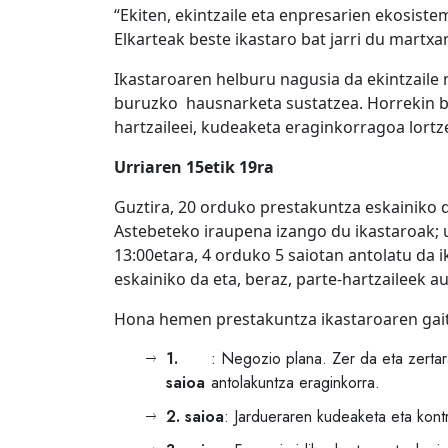
“Ekiten, ekintzaile eta enpresarien ekosis
Elkarteak beste ikastaro bat jarri du martxa
Ikastaroaren helburu nagusia da ekintzaile
buruzko hausnarketa sustatzea. Horrekin ba
hartzaileei, kudeaketa eraginkorragoa lortz
Urriaren 15etik 19ra
Guztira, 20 orduko prestakuntza eskainiko 
Astebeteko iraupena izango du ikastaroak; ur
13:00etara, 4 orduko 5 saiotan antolatu da 
eskainiko da eta, beraz, parte-hartzaileek
Hona hemen prestakuntza ikastaroaren gaite
1.
: Negozio plana. Zer da eta zertar
saioa
antolakuntza eraginkorra.
2. saioa
: Jardueraren kudeaketa eta kont