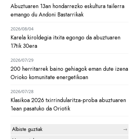
Abuztuaren 13an hondarrezko eskultura tailerra
emango du Andoni Bastarrikak
2026/08/04
Karela kiroldegia itxita egongo da abuztuaren
17tik 30era
2026/07/29
200 herritarrek baino gehiagok eman dute izena
Orioko komunitate energetikoan
2026/07/28
Klasikoa 2026 txirrindularitza-proba abuztuaren
1ean pasatuko da Oriotik
Albiste guztiak