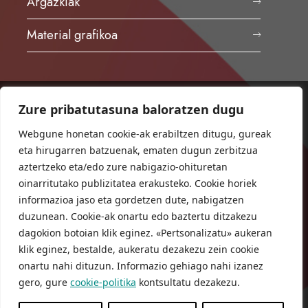
Argazkiak
Material grafikoa
Zure pribatutasuna baloratzen dugu
ORIOKO UDALA
Herriko plaza,1
Webgune honetan cookie-ak erabiltzen ditugu, gureak
20810 Orio (Gipuzkoa)
eta hirugarren batzuenak, ematen dugun zerbitzua
T. 943 83 03 46
aztertzeko eta/edo zure nabigazio-ohituretan
oinarritutako publizitatea erakusteko. Cookie horiek
bulegoak@orio.eus
informazioa jaso eta gordetzen dute, nabigatzen
duzunean. Cookie-ak onartu edo baztertu ditzakezu
dagokion botoian klik eginez. «Pertsonalizatu» aukeran
klik eginez, bestalde, aukeratu dezakezu zein cookie
onartu nahi dituzun. Informazio gehiago nahi izanez
gero, gure
cookie-politika
kontsultatu dezakezu.