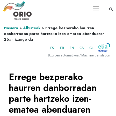
Hasiera
>
Albisteak
>
Errege bezperako haurren
danborradan parte hartzeko izen-ematea abenduaren
26an izango da
ES
FR
EN
CA
GL
Itzulpen automatikoa / Machine translation
Errege bezperako
haurren danborradan
parte hartzeko izen-
ematea abenduaren