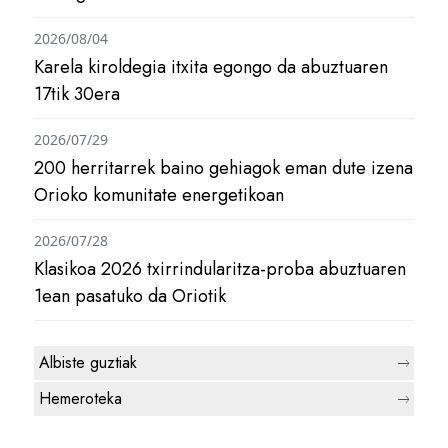
2026/08/04
Karela kiroldegia itxita egongo da abuztuaren
17tik 30era
2026/07/29
200 herritarrek baino gehiagok eman dute izena
Orioko komunitate energetikoan
2026/07/28
Klasikoa 2026 txirrindularitza-proba abuztuaren
1ean pasatuko da Oriotik
Albiste guztiak
Hemeroteka