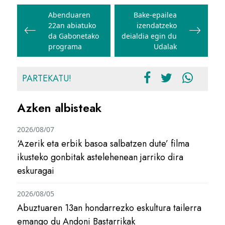
Bidalketetan
zehar
Abenduaren
Bake-epailea
22an abiatuko
izendatzeko
nabigatu
da Gabonetako
deialdia egin du
programa
Udalak
PARTEKATU!
Azken albisteak
2026/08/07
‘Azerik eta erbik basoa salbatzen dute’ filma
ikusteko gonbitak astelehenean jarriko dira
eskuragai
2026/08/05
Abuztuaren 13an hondarrezko eskultura tailerra
emango du Andoni Bastarrikak