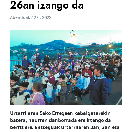
26an izango da
Abenduak / 22 . 2022
Urtarrilaren 5eko Erregeen kabalgatarekin
batera, haurren danborrada ere irtengo da
berriz ere. Entseguak urtarrilaren 2an, 3an eta