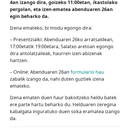
4an izango dira, goizeko 11:00etan, ikastolako
pergolan, eta izen-ematea abenduaren 26an
egin beharko da.
Izena emateko, bi modu egongo dira:
– Presentzialki: Abenduaren 26ko arratsaldean,
17:00etatik 19:00etara, Salatxo aretoan egongo
dira antolatzaileak, haurren izen-abizenak
hartzen.
– Online: Abenduaren 26an
formulario hau
zabalik izango da, nahi duten guztiek izena
emateko.
Izena ematen duen haur bakoitzeko heldu batek
ere parte hartu beharko du. Helduaren zeregina
kabalgata inguratuko duen soka eramatea izango
da.