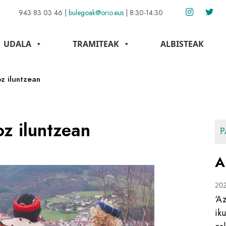
943 83 03 46
|
bulegoak@orio.eus
|
8:30-14:30
UDALA
TRAMITEAK
ALBISTEAK
z iluntzean
z iluntzean
P
A
20
‘A
ik