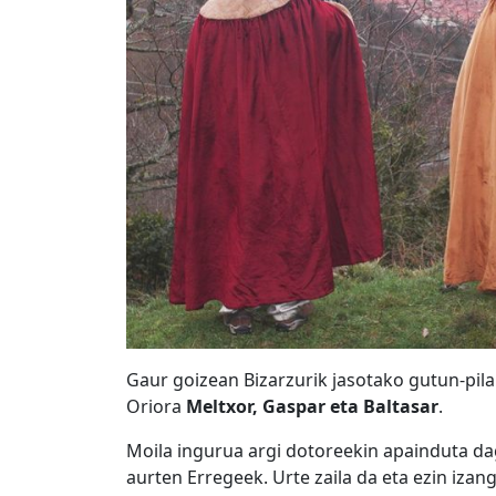
Gaur goizean Bizarzurik jasotako gutun-pil
Oriora
Meltxor, Gaspar eta Baltasar
.
Moila ingurua argi dotoreekin apainduta da
aurten Erregeek. Urte zaila da eta ezin iza