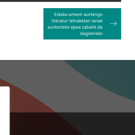
Eskola-umeen aurtengo
literatur lehiaketan lanak
aurkezteko epea zabalik da
dagoeneko