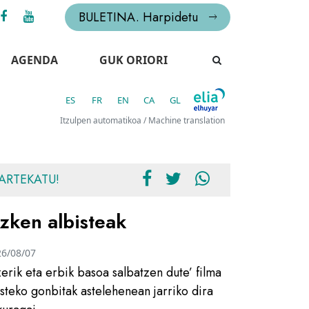
BULETINA. Harpidetu
AGENDA
GUK ORIORI
ES
FR
EN
CA
GL
Itzulpen automatikoa / Machine translation
ARTEKATU!
zken albisteak
26/08/07
zerik eta erbik basoa salbatzen dute’ filma
usteko gonbitak astelehenean jarriko dira