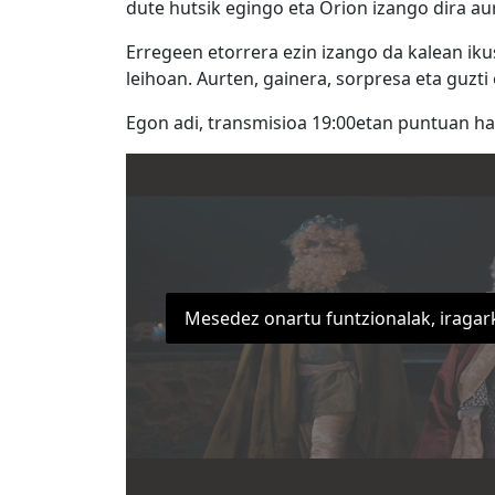
dute hutsik egingo eta Orion izango dira au
Erregeen etorrera ezin izango da kalean iku
leihoan. Aurten, gainera, sorpresa eta guzti
Egon adi, transmisioa 19:00etan puntuan ha
Mesedez onartu funtzionalak, iragar