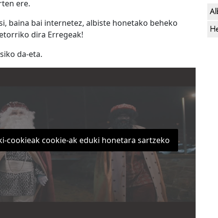
rten ere.
Al
si, baina bai internetez, albiste honetako beheko
He
 etorriko dira Erregeak!
siko da-eta.
ki-cookieak cookie-ak eduki honetara sartzeko