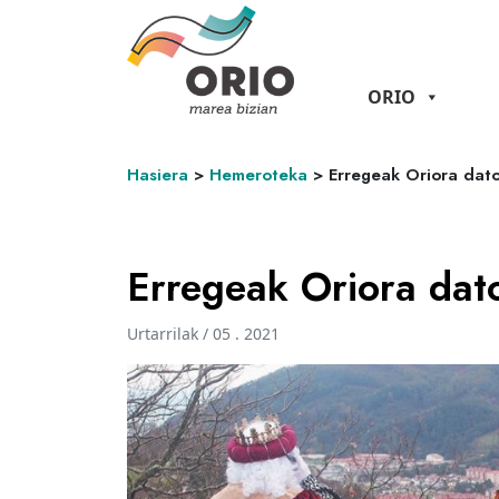
ORIO
Hasiera
>
Hemeroteka
>
Erregeak Oriora dato
Erregeak Oriora dato
Urtarrilak / 05 . 2021