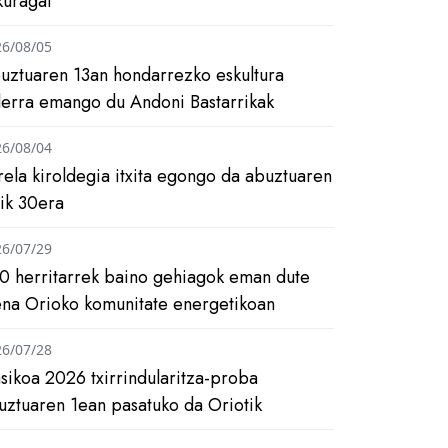
kuragai
26/08/05
uztuaren 13an hondarrezko eskultura
ilerra emango du Andoni Bastarrikak
26/08/04
rela kiroldegia itxita egongo da abuztuaren
tik 30era
26/07/29
0 herritarrek baino gehiagok eman dute
ena Orioko komunitate energetikoan
26/07/28
asikoa 2026 txirrindularitza-proba
uztuaren 1ean pasatuko da Oriotik