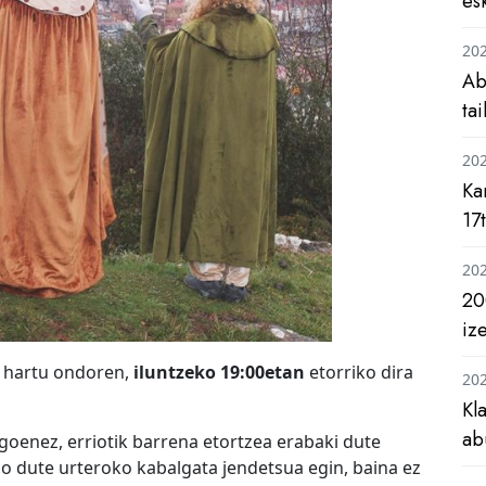
es
20
Ab
ta
20
Ka
17
20
20
iz
a hartu ondoren,
iluntzeko 19:00etan
etorriko dira
20
Kl
ab
goenez, erriotik barrena etortzea erabaki dute
ngo dute urteroko kabalgata jendetsua egin, baina ez