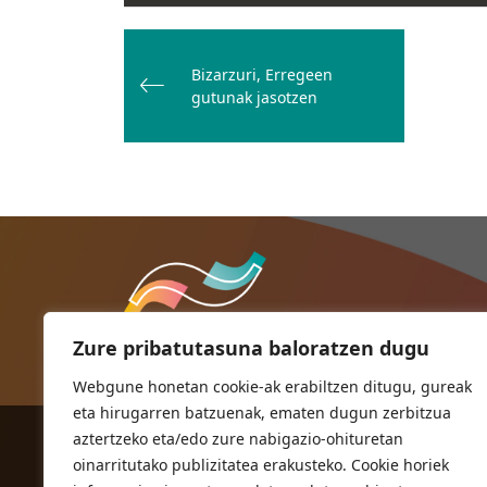
Bidalketetan
zehar
Bizarzuri, Erregeen
nabigatu
gutunak jasotzen
Zure pribatutasuna baloratzen dugu
Webgune honetan cookie-ak erabiltzen ditugu, gureak
eta hirugarren batzuenak, ematen dugun zerbitzua
aztertzeko eta/edo zure nabigazio-ohituretan
ORIOKO UDALA
oinarritutako publizitatea erakusteko. Cookie horiek
Herriko plaza,1