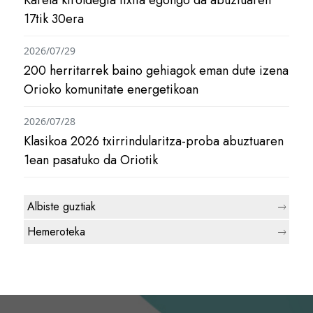
17tik 30era
2026/07/29
200 herritarrek baino gehiagok eman dute izena
Orioko komunitate energetikoan
2026/07/28
Klasikoa 2026 txirrindularitza-proba abuztuaren
1ean pasatuko da Oriotik
Albiste guztiak
Hemeroteka