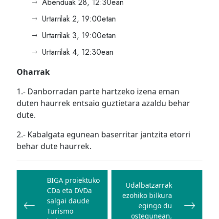
Abenduak 28, 12:30ean
Urtarrilak 2, 19:00etan
Urtarrilak 3, 19:00etan
Urtarrilak 4, 12:30ean
Oharrak
1.- Danborradan parte hartzeko izena eman
duten haurrek entsaio guztietara azaldu behar
dute.
2.- Kabalgata egunean baserritar jantzita etorri
behar dute haurrek.
Bidalketetan
zehar
BIGA proiektuko
Udalbatzarrak
CDa eta DVDa
nabigatu
ezohiko bilkura
salgai daude
egingo du
Turismo
ostegunean,