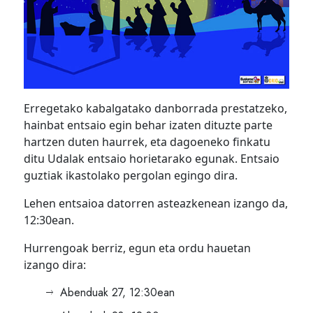
Erregetako kabalgatako danborrada prestatzeko,
hainbat entsaio egin behar izaten dituzte parte
hartzen duten haurrek, eta dagoeneko finkatu
ditu Udalak entsaio horietarako egunak. Entsaio
guztiak ikastolako pergolan egingo dira.
Lehen entsaioa datorren asteazkenean izango da,
12:30ean.
Hurrengoak berriz, egun eta ordu hauetan
izango dira:
Abenduak 27, 12:30ean