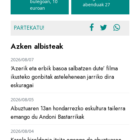
bulegoan, 10
abenduak 27
euroan
PARTEKATU!
Azken albisteak
2026/08/07
‘Azerik eta erbik basoa salbatzen dute’ filma
ikusteko gonbitak astelehenean jarriko dira
eskuragai
2026/08/05
Abuztuaren 13an hondarrezko eskultura tailerra
emango du Andoni Bastarrikak
2026/08/04
Karela kiroldegia itxita egongo da abuztuaren