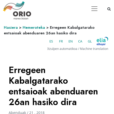
Hasiera
>
Hemeroteka
>
Erregeen Kabalgatarako
entsaioak abenduaren 26an hasiko dira
ES
FR
EN
CA
GL
Itzulpen automatikoa / Machine translation
Erregeen
Kabalgatarako
entsaioak abenduaren
26an hasiko dira
Abenduak / 21 . 2018