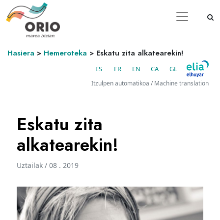
Hasiera
>
Hemeroteka
>
Eskatu zita alkatearekin!
ES
FR
EN
CA
GL
Itzulpen automatikoa / Machine translation
Eskatu zita
alkatearekin!
Uztailak / 08 . 2019