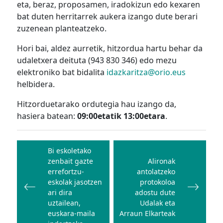
eta, beraz, proposamen, iradokizun edo kexaren
bat duten herritarrek aukera izango dute berari
zuzenean planteatzeko.
Hori bai, aldez aurretik, hitzordua hartu behar da
udaletxera deituta (943 830 346) edo mezu
elektroniko bat bidalita
idazkaritza@orio.eus
helbidera.
Hitzorduetarako ordutegia hau izango da,
hasiera batean:
09:00etatik 13:00etara
.
Bidalketetan
zehar
Bi eskoletako
zenbait gazte
Alironak
nabigatu
errefortzu-
antolatzeko
eskolak jasotzen
protokoloa
ari dira
adostu dute
uztailean,
Udalak eta
euskara-maila
Arraun Elkarteak