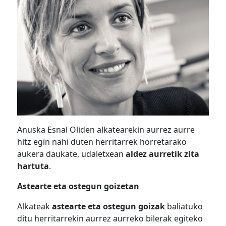
Anuska Esnal Oliden alkatearekin aurrez aurre
hitz egin nahi duten herritarrek horretarako
aukera daukate, udaletxean
aldez aurretik zita
hartuta
.
Astearte eta ostegun goizetan
Alkateak
astearte eta ostegun goizak
baliatuko
ditu herritarrekin aurrez aurreko bilerak egiteko