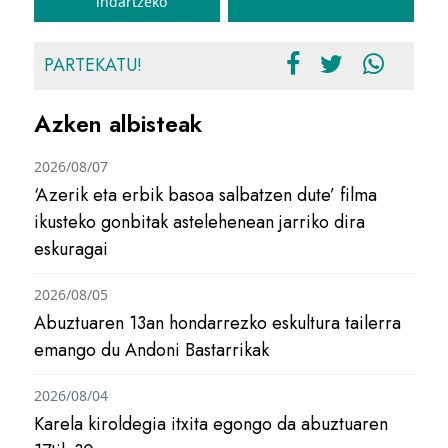
indartzeko
PARTEKATU!
Azken albisteak
2026/08/07
‘Azerik eta erbik basoa salbatzen dute’ filma
ikusteko gonbitak astelehenean jarriko dira
eskuragai
2026/08/05
Abuztuaren 13an hondarrezko eskultura tailerra
emango du Andoni Bastarrikak
2026/08/04
Karela kiroldegia itxita egongo da abuztuaren