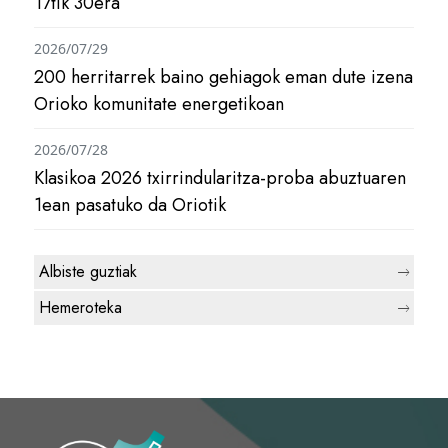
17tik 30era
2026/07/29
200 herritarrek baino gehiagok eman dute izena
Orioko komunitate energetikoan
2026/07/28
Klasikoa 2026 txirrindularitza-proba abuztuaren
1ean pasatuko da Oriotik
Albiste guztiak
Hemeroteka