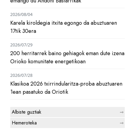
emango du Andoni Bastarrikak
2026/08/04
Karela kiroldegia itxita egongo da abuztuaren
17tik 30era
2026/07/29
200 herritarrek baino gehiagok eman dute izena
Orioko komunitate energetikoan
2026/07/28
Klasikoa 2026 txirrindularitza-proba abuztuaren
1ean pasatuko da Oriotik
Albiste guztiak
Hemeroteka