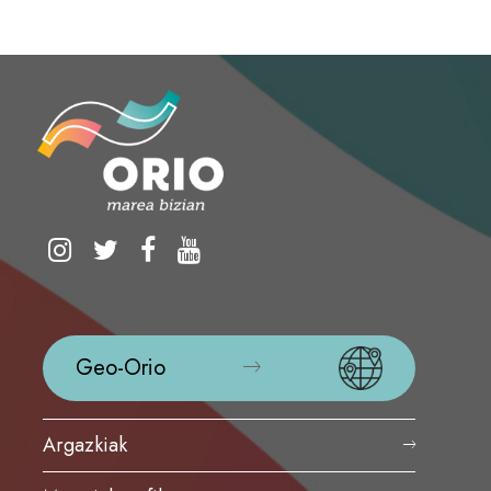
Geo-Orio
Argazkiak