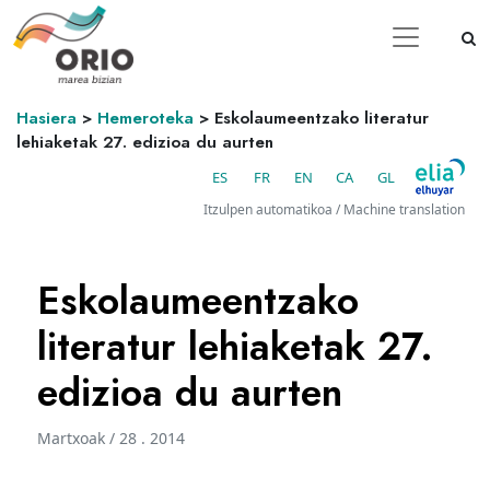
Hasiera
>
Hemeroteka
>
Eskolaumeentzako literatur
lehiaketak 27. edizioa du aurten
ES
FR
EN
CA
GL
Itzulpen automatikoa / Machine translation
Eskolaumeentzako
literatur lehiaketak 27.
edizioa du aurten
Martxoak / 28 . 2014