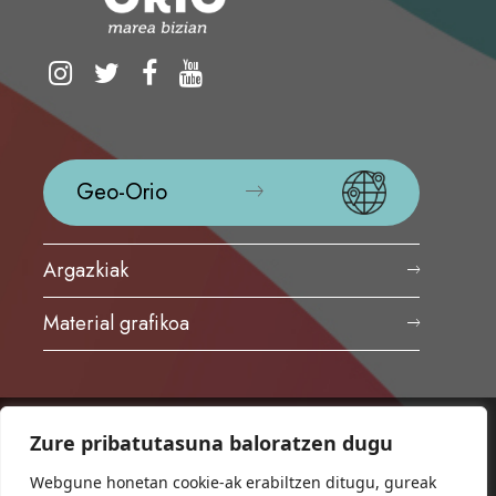
Geo-Orio
Argazkiak
Material grafikoa
Zure pribatutasuna baloratzen dugu
ORIOKO UDALA
Herriko plaza,1
Webgune honetan cookie-ak erabiltzen ditugu, gureak