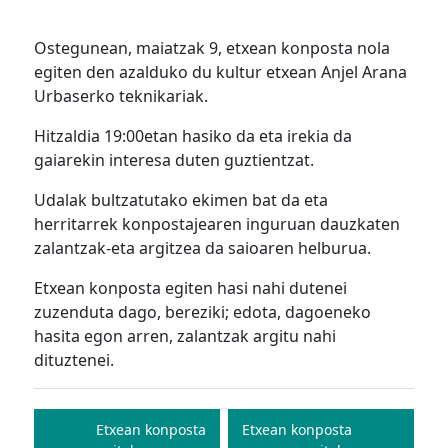
Ostegunean, maiatzak 9, etxean konposta nola
egiten den azalduko du kultur etxean Anjel Arana
Urbaserko teknikariak.
Hitzaldia 19:00etan hasiko da eta irekia da
gaiarekin interesa duten guztientzat.
Udalak bultzatutako ekimen bat da eta
herritarrek konpostajearen inguruan dauzkaten
zalantzak-eta argitzea da saioaren helburua.
Etxean konposta egiten hasi nahi dutenei
zuzenduta dago, bereziki; edota, dagoeneko
hasita egon arren, zalantzak argitu nahi
dituztenei.
Bidalketetan
zehar
Etxean konposta
Etxean konposta