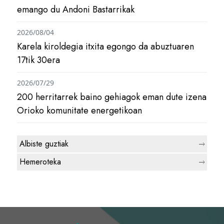
emango du Andoni Bastarrikak
2026/08/04
Karela kiroldegia itxita egongo da abuztuaren
17tik 30era
2026/07/29
200 herritarrek baino gehiagok eman dute izena
Orioko komunitate energetikoan
Albiste guztiak
Hemeroteka