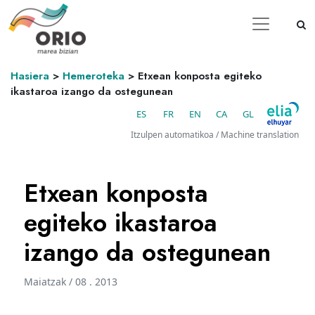
Hasiera
>
Hemeroteka
>
Etxean konposta egiteko
ikastaroa izango da ostegunean
ES
FR
EN
CA
GL
Itzulpen automatikoa / Machine translation
Etxean konposta
egiteko ikastaroa
izango da ostegunean
Maiatzak / 08 . 2013