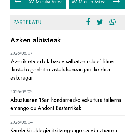
zehar
XV. Musika Astea
XV. Musika Astea
nabigatu
PARTEKATU!
Azken albisteak
2026/08/07
‘Azerik eta erbik basoa salbatzen dute’ filma
ikusteko gonbitak astelehenean jarriko dira
eskuragai
2026/08/05
Abuztuaren 13an hondarrezko eskultura tailerra
emango du Andoni Bastarrikak
2026/08/04
Karela kiroldegia itxita egongo da abuztuaren