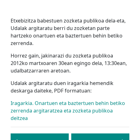
Etxebizitza babestuen zozketa publikoa dela-eta,
Udalak argitaratu berri du zozketan parte
hartzeko onartuen eta baztertuen behin betiko
zerrenda.
Horrez gain, jakinarazi du zozketa publikoa
2012ko martxoaren 30ean egingo dela, 13:30ean,
udalbatzarraren aretoan.
Udalak argitaratu duen iragarkia hemendik
deskarga daiteke, PDF formatuan:
Iragarkia. Onartuen eta baztertuen behin betiko
zerrenda argitaratzea eta zozketa publikoa
deitzea
Bidalketetan