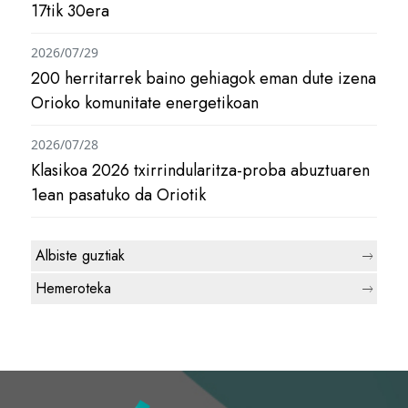
17tik 30era
2026/07/29
200 herritarrek baino gehiagok eman dute izena
Orioko komunitate energetikoan
2026/07/28
Klasikoa 2026 txirrindularitza-proba abuztuaren
1ean pasatuko da Oriotik
Albiste guztiak
Hemeroteka