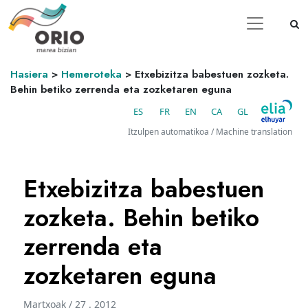
Hasiera
>
Hemeroteka
>
Etxebizitza babestuen zozketa.
Behin betiko zerrenda eta zozketaren eguna
ES
FR
EN
CA
GL
Itzulpen automatikoa / Machine translation
Etxebizitza babestuen
zozketa. Behin betiko
zerrenda eta
zozketaren eguna
Martxoak / 27 . 2012