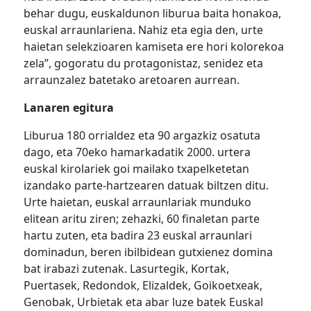
behar dugu, euskaldunon liburua baita honakoa,
euskal arraunlariena. Nahiz eta egia den, urte
haietan selekzioaren kamiseta ere hori kolorekoa
zela”, gogoratu du protagonistaz, senidez eta
arraunzalez batetako aretoaren aurrean.
Lanaren egitura
Liburua 180 orrialdez eta 90 argazkiz osatuta
dago, eta 70eko hamarkadatik 2000. urtera
euskal kirolariek goi mailako txapelketetan
izandako parte-hartzearen datuak biltzen ditu.
Urte haietan, euskal arraunlariak munduko
elitean aritu ziren; zehazki, 60 finaletan parte
hartu zuten, eta badira 23 euskal arraunlari
dominadun, beren ibilbidean gutxienez domina
bat irabazi zutenak. Lasurtegik, Kortak,
Puertasek, Redondok, Elizaldek, Goikoetxeak,
Genobak, Urbietak eta abar luze batek Euskal