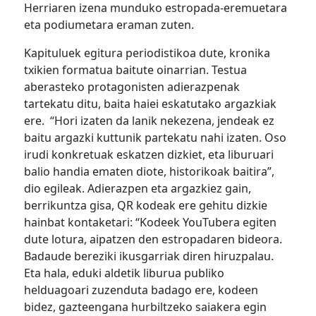
Herriaren izena munduko estropada-eremuetara
eta podiumetara eraman zuten.
Kapituluek egitura periodistikoa dute, kronika
txikien formatua baitute oinarrian. Testua
aberasteko protagonisten adierazpenak
tartekatu ditu, baita haiei eskatutako argazkiak
ere. “Hori izaten da lanik nekezena, jendeak ez
baitu argazki kuttunik partekatu nahi izaten. Oso
irudi konkretuak eskatzen dizkiet, eta liburuari
balio handia ematen diote, historikoak baitira”,
dio egileak. Adierazpen eta argazkiez gain,
berrikuntza gisa, QR kodeak ere gehitu dizkie
hainbat kontaketari: “Kodeek YouTubera egiten
dute lotura, aipatzen den estropadaren bideora.
Badaude bereziki ikusgarriak diren hiruzpalau.
Eta hala, eduki aldetik liburua publiko
helduagoari zuzenduta badago ere, kodeen
bidez, gazteengana hurbiltzeko saiakera egin