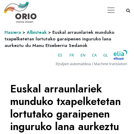
Hasiera
>
Albisteak
>
Euskal arraunlariek munduko
txapelketetan lortutako garaipenen inguruko lana
aurkeztu du Manu Etxeberria Sedanok
ES
FR
EN
CA
GL
Itzulpen automatikoa / Machine translation
Euskal arraunlariek
munduko txapelketetan
lortutako garaipenen
inguruko lana aurkeztu