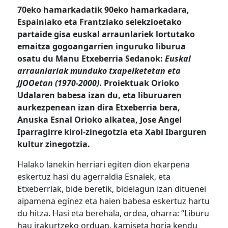
70eko hamarkadatik 90eko hamarkadara,
Espainiako eta Frantziako selekzioetako
partaide gisa euskal arraunlariek lortutako
emaitza gogoangarrien inguruko liburua
osatu du Manu Etxeberria Sedanok:
Euskal
arraunlariak munduko txapelketetan eta
JJOOetan (1970-2000)
. Proiektuak Orioko
Udalaren babesa izan du, eta liburuaren
aurkezpenean izan dira Etxeberria bera,
Anuska Esnal Orioko alkatea, Jose Angel
Iparragirre kirol-zinegotzia eta Xabi Ibarguren
kultur zinegotzia.
Halako lanekin herriari egiten dion ekarpena
eskertuz hasi du agerraldia Esnalek, eta
Etxeberriak, bide beretik, bidelagun izan dituenei
aipamena eginez eta haien babesa eskertuz hartu
du hitza. Hasi eta berehala, ordea, oharra: “Liburu
hau irakurtzeko orduan, kamiseta horia kendu