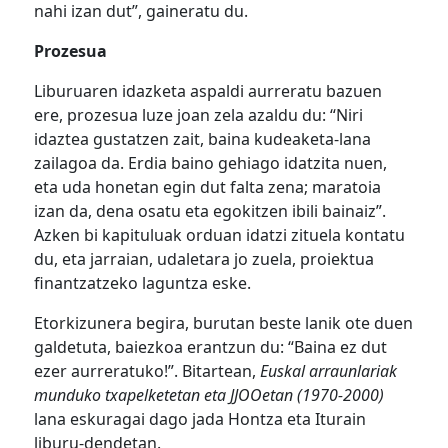
nahi izan dut”, gaineratu du.
Prozesua
Liburuaren idazketa aspaldi aurreratu bazuen
ere, prozesua luze joan zela azaldu du: “Niri
idaztea gustatzen zait, baina kudeaketa-lana
zailagoa da. Erdia baino gehiago idatzita nuen,
eta uda honetan egin dut falta zena; maratoia
izan da, dena osatu eta egokitzen ibili bainaiz”.
Azken bi kapituluak orduan idatzi zituela kontatu
du, eta jarraian, udaletara jo zuela, proiektua
finantzatzeko laguntza eske.
Etorkizunera begira, burutan beste lanik ote duen
galdetuta, baiezkoa erantzun du: “Baina ez dut
ezer aurreratuko!”. Bitartean,
Euskal arraunlariak
munduko txapelketetan eta JJOOetan (1970-2000)
lana eskuragai dago jada Hontza eta Iturain
liburu-dendetan.