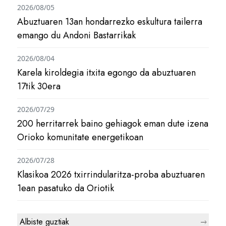
2026/08/05
Abuztuaren 13an hondarrezko eskultura tailerra
emango du Andoni Bastarrikak
2026/08/04
Karela kiroldegia itxita egongo da abuztuaren
17tik 30era
2026/07/29
200 herritarrek baino gehiagok eman dute izena
Orioko komunitate energetikoan
2026/07/28
Klasikoa 2026 txirrindularitza-proba abuztuaren
1ean pasatuko da Oriotik
Albiste guztiak