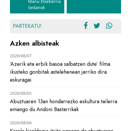
Manu Etxeberria
Sedanok
PARTEKATU!
Azken albisteak
2026/08/07
‘Azerik eta erbik basoa salbatzen dute’ filma
ikusteko gonbitak astelehenean jarriko dira
eskuragai
2026/08/05
Abuztuaren 13an hondarrezko eskultura tailerra
emango du Andoni Bastarrikak
2026/08/04
Karela kiroldegia itxita egongo da abuztuaren