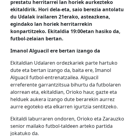
prestatu herritarrei lan horiek aurkezteko
ekitaldirik. Hori dela-eta, saio berezia antolatu
du Udalak irailaren 21erako, asteazkena,
egindako lan horiek herritarrekin
konpartitzeko. Ekitaldia 19:00etan hasiko da,
futbol-zelaian bertan.
Imanol Alguacil ere bertan izango da
Ekitaldian Udalaren ordezkariek parte hartuko
dute eta bertan izango da, baita ere, Imanol
Alguacil futbol-entrenatzailea. Alguacil
erreferente garrantzitsua bihurtu da futbolaren
alorrean eta, ekitaldian, Orioko haur, gazte eta
helduek aukera izango dute berarekin aurrez
aurre egoteko eta elkarren igurtzia sentitzeko.
Ekitaldi laburraren ondoren, Orioko eta Zarauzko
senior mailako futbol-taldeen arteko partida
jokatuko da.