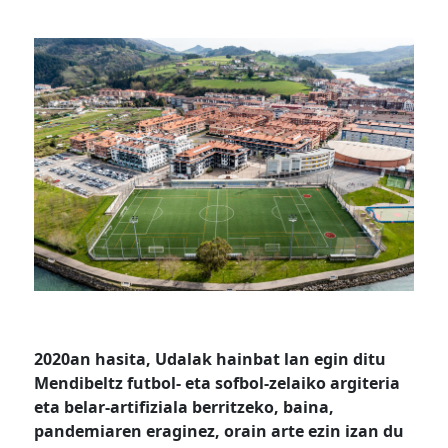
2020an hasita, Udalak hainbat lan egin ditu
Mendibeltz futbol- eta sofbol-zelaiko argiteria
eta belar-artifiziala berritzeko, baina,
pandemiaren eraginez, orain arte ezin izan du