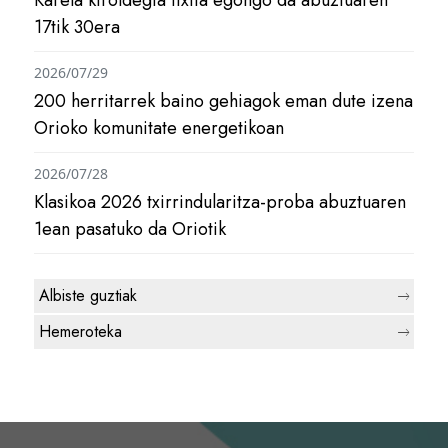
17tik 30era
2026/07/29
200 herritarrek baino gehiagok eman dute izena
Orioko komunitate energetikoan
2026/07/28
Klasikoa 2026 txirrindularitza-proba abuztuaren
1ean pasatuko da Oriotik
Albiste guztiak
Hemeroteka