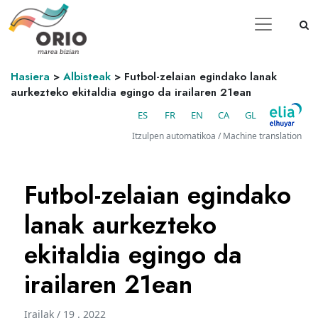
Hasiera
>
Albisteak
>
Futbol-zelaian egindako lanak
aurkezteko ekitaldia egingo da irailaren 21ean
ES
FR
EN
CA
GL
Itzulpen automatikoa / Machine translation
Futbol-zelaian egindako
lanak aurkezteko
ekitaldia egingo da
irailaren 21ean
Irailak / 19 . 2022