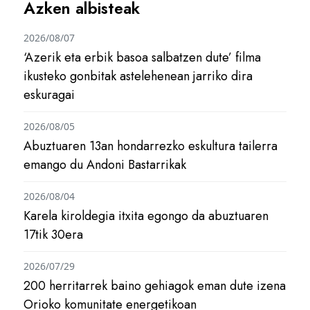
Azken albisteak
2026/08/07
‘Azerik eta erbik basoa salbatzen dute’ filma
ikusteko gonbitak astelehenean jarriko dira
eskuragai
2026/08/05
Abuztuaren 13an hondarrezko eskultura tailerra
emango du Andoni Bastarrikak
2026/08/04
Karela kiroldegia itxita egongo da abuztuaren
17tik 30era
2026/07/29
200 herritarrek baino gehiagok eman dute izena
Orioko komunitate energetikoan