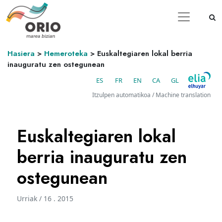
Hasiera
>
Hemeroteka
>
Euskaltegiaren lokal berria
inauguratu zen ostegunean
ES
FR
EN
CA
GL
Itzulpen automatikoa / Machine translation
Euskaltegiaren lokal
berria inauguratu zen
ostegunean
Urriak / 16 . 2015