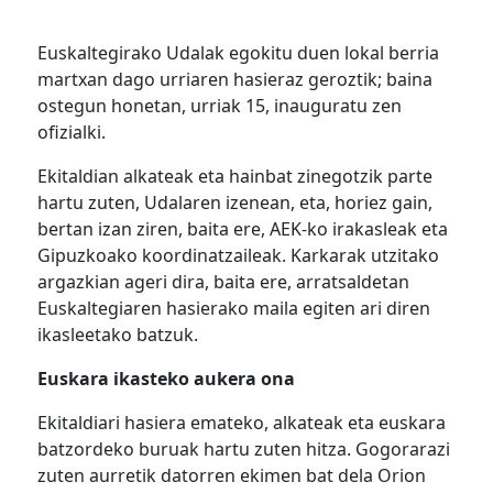
Euskaltegirako Udalak egokitu duen lokal berria
martxan dago urriaren hasieraz geroztik; baina
ostegun honetan, urriak 15, inauguratu zen
ofizialki.
Ekitaldian alkateak eta hainbat zinegotzik parte
hartu zuten, Udalaren izenean, eta, horiez gain,
bertan izan ziren, baita ere, AEK-ko irakasleak eta
Gipuzkoako koordinatzaileak. Karkarak utzitako
argazkian ageri dira, baita ere, arratsaldetan
Euskaltegiaren hasierako maila egiten ari diren
ikasleetako batzuk.
Euskara ikasteko aukera ona
Ekitaldiari hasiera emateko, alkateak eta euskara
batzordeko buruak hartu zuten hitza. Gogorarazi
zuten aurretik datorren ekimen bat dela Orion