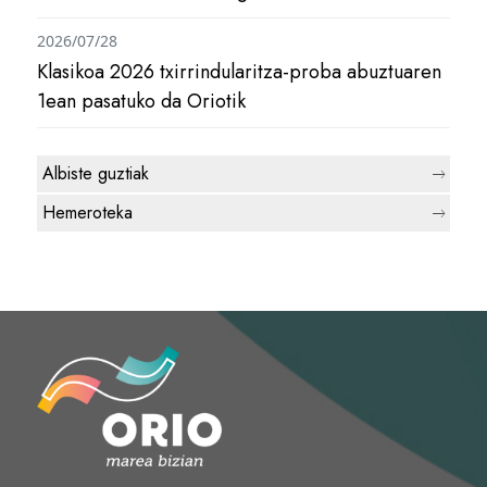
2026/07/28
Klasikoa 2026 txirrindularitza-proba abuztuaren
1ean pasatuko da Oriotik
Albiste guztiak
Hemeroteka