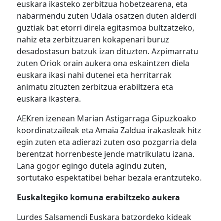
euskara ikasteko zerbitzua hobetzearena, eta
nabarmendu zuten Udala osatzen duten alderdi
guztiak bat etorri direla egitasmoa bultzatzeko,
nahiz eta zerbitzuaren kokapenari buruz
desadostasun batzuk izan dituzten. Azpimarratu
zuten Oriok orain aukera ona eskaintzen diela
euskara ikasi nahi dutenei eta herritarrak
animatu zituzten zerbitzua erabiltzera eta
euskara ikastera.
AEKren izenean Marian Astigarraga Gipuzkoako
koordinatzaileak eta Amaia Zaldua irakasleak hitz
egin zuten eta adierazi zuten oso pozgarria dela
berentzat horrenbeste jende matrikulatu izana.
Lana gogor egingo dutela agindu zuten,
sortutako espektatibei behar bezala erantzuteko.
Euskaltegiko komuna erabiltzeko aukera
Lurdes Salsamendi Euskara batzordeko kideak