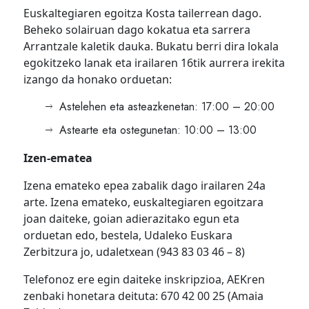
Euskaltegiaren egoitza Kosta tailerrean dago.
Beheko solairuan dago kokatua eta sarrera
Arrantzale kaletik dauka. Bukatu berri dira lokala
egokitzeko lanak eta irailaren 16tik aurrera irekita
izango da honako orduetan:
Astelehen eta asteazkenetan: 17:00 – 20:00
Astearte eta ostegunetan: 10:00 – 13:00
Izen-ematea
Izena emateko epea zabalik dago irailaren 24a
arte. Izena emateko, euskaltegiaren egoitzara
joan daiteke, goian adierazitako egun eta
orduetan edo, bestela, Udaleko Euskara
Zerbitzura jo, udaletxean (943 83 03 46 – 8)
Telefonoz ere egin daiteke inskripzioa, AEKren
zenbaki honetara deituta: 670 42 00 25 (Amaia