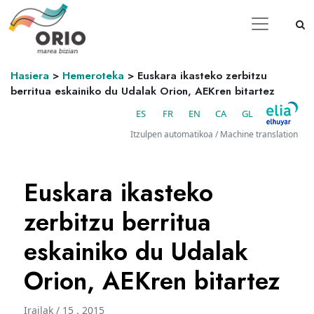
Hasiera
>
Hemeroteka
>
Euskara ikasteko zerbitzu
berritua eskainiko du Udalak Orion, AEKren bitartez
ES
FR
EN
CA
GL
Itzulpen automatikoa / Machine translation
Euskara ikasteko
zerbitzu berritua
eskainiko du Udalak
Orion, AEKren bitartez
Irailak / 15 . 2015