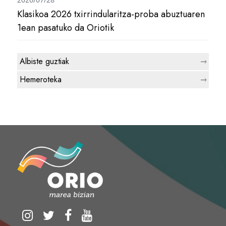
Klasikoa 2026 txirrindularitza-proba abuztuaren
1ean pasatuko da Oriotik
Albiste guztiak
Hemeroteka