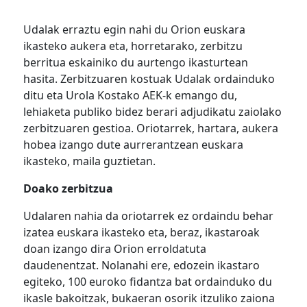
Udalak erraztu egin nahi du Orion euskara
ikasteko aukera eta, horretarako, zerbitzu
berritua eskainiko du aurtengo ikasturtean
hasita. Zerbitzuaren kostuak Udalak ordainduko
ditu eta Urola Kostako AEK-k emango du,
lehiaketa publiko bidez berari adjudikatu zaiolako
zerbitzuaren gestioa. Oriotarrek, hartara, aukera
hobea izango dute aurrerantzean euskara
ikasteko, maila guztietan.
Doako zerbitzua
Udalaren nahia da oriotarrek ez ordaindu behar
izatea euskara ikasteko eta, beraz, ikastaroak
doan izango dira Orion erroldatuta
daudenentzat. Nolanahi ere, edozein ikastaro
egiteko, 100 euroko fidantza bat ordainduko du
ikasle bakoitzak, bukaeran osorik itzuliko zaiona