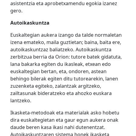
asistentzia eta aprobetxamendu egokia izanez
gero.
Autoikaskuntza
Euskaltegian aukera izango da talde normaletan
izena emateko, maila guztietan; baina, baita ere,
autoikaskuntzaz baliatzeko. Autoikaskuntza
zerbitzua berria da Orion: tutore batek gidatuta,
lana bakarka egiten du ikasleak, etxean edo
euskaltegian bertan, eta, ondoren, astean
behingo bilerak egiten ditu tutorearekin, lanen
zuzenketa egiteko, zalantzak argitzeko,
zailtasunak bideratzeko eta ahozko euskara
lantzeko.
Ikasketa-metodoak eta materialak asko hobetu
dira euskaltegietan eta gaur egun aukera onak
daude beren kasa ikasi nahi dutenentzat.
Autoikaskuntzaren sistema honek ikasketa