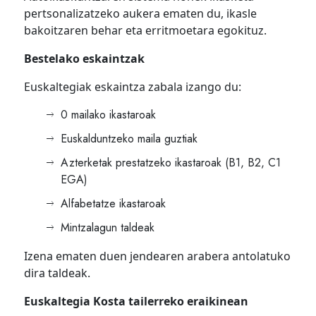
pertsonalizatzeko aukera ematen du, ikasle
bakoitzaren behar eta erritmoetara egokituz.
Bestelako eskaintzak
Euskaltegiak eskaintza zabala izango du:
0 mailako ikastaroak
Euskalduntzeko maila guztiak
Azterketak prestatzeko ikastaroak (B1, B2, C1
EGA)
Alfabetatze ikastaroak
Mintzalagun taldeak
Izena ematen duen jendearen arabera antolatuko
dira taldeak.
Euskaltegia Kosta tailerreko eraikinean