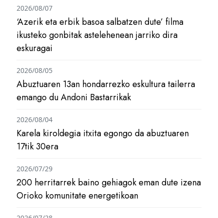
2026/08/07
‘Azerik eta erbik basoa salbatzen dute’ filma
ikusteko gonbitak astelehenean jarriko dira
eskuragai
2026/08/05
Abuztuaren 13an hondarrezko eskultura tailerra
emango du Andoni Bastarrikak
2026/08/04
Karela kiroldegia itxita egongo da abuztuaren
17tik 30era
2026/07/29
200 herritarrek baino gehiagok eman dute izena
Orioko komunitate energetikoan
2026/07/28