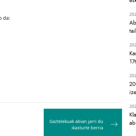
es
20
o da:
Ab
ta
20
Ka
17
20
20
iz
20
Kl
Gaztelekuak abian jarri du
ab
ikasturte berria