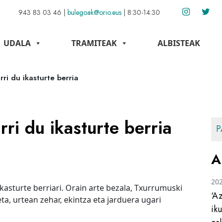
943 83 03 46
|
bulegoak@orio.eus
|
8:30-14:30
UDALA
TRAMITEAK
ALBISTEAK
ri du ikasturte berria
ri du ikasturte berria
P
A
20
kasturte berriari. Orain arte bezala, Txurrumuski
‘A
ta, urtean zehar, ekintza eta jarduera ugari
ik