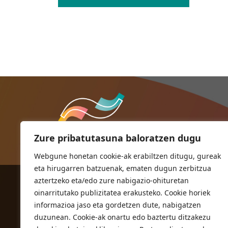
Zure pribatutasuna baloratzen dugu
Webgune honetan cookie-ak erabiltzen ditugu, gureak
eta hirugarren batzuenak, ematen dugun zerbitzua
aztertzeko eta/edo zure nabigazio-ohituretan
ORIOKO UDALA
oinarritutako publizitatea erakusteko. Cookie horiek
Herriko plaza,1
informazioa jaso eta gordetzen dute, nabigatzen
20810 Orio (Gipuzkoa)
duzunean. Cookie-ak onartu edo baztertu ditzakezu
T. 943 83 03 46