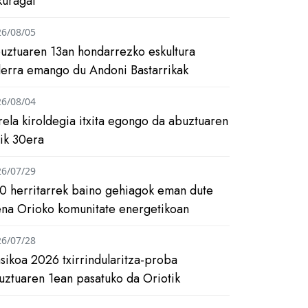
kuragai
26/08/05
uztuaren 13an hondarrezko eskultura
ilerra emango du Andoni Bastarrikak
26/08/04
rela kiroldegia itxita egongo da abuztuaren
tik 30era
26/07/29
0 herritarrek baino gehiagok eman dute
ena Orioko komunitate energetikoan
26/07/28
asikoa 2026 txirrindularitza-proba
uztuaren 1ean pasatuko da Oriotik