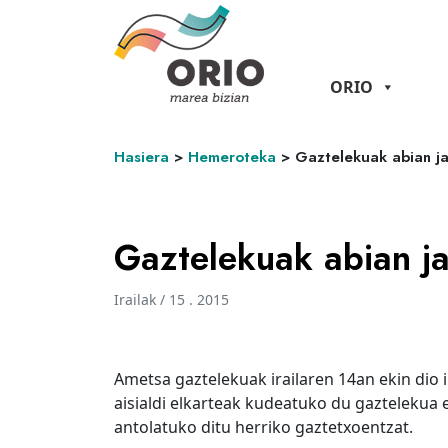
ORIO
Hasiera
>
Hemeroteka
>
Gaztelekuak abian jar
Gaztelekuak abian jar
Irailak / 15 . 2015
Ametsa gaztelekuak irailaren 14an ekin dio i
aisialdi elkarteak kudeatuko du gaztelekua e
antolatuko ditu herriko gaztetxoentzat.