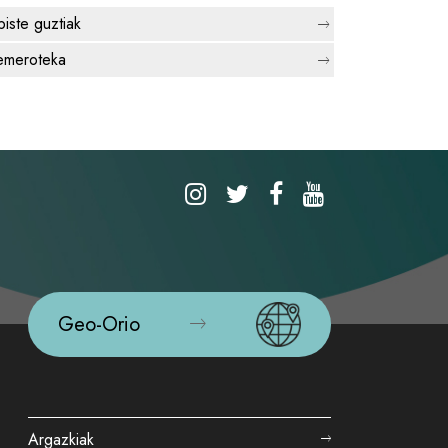
biste guztiak
meroteka
Geo-Orio
Argazkiak