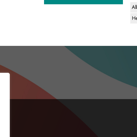
Al
He