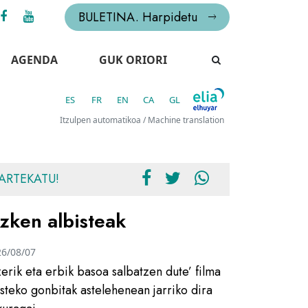
BULETINA. Harpidetu
AGENDA
GUK ORIORI
ES
FR
EN
CA
GL
Itzulpen automatikoa / Machine translation
ARTEKATU!
zken albisteak
26/08/07
zerik eta erbik basoa salbatzen dute’ filma
usteko gonbitak astelehenean jarriko dira