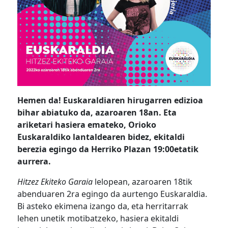
Hemen da! Euskaraldiaren hirugarren edizioa
bihar abiatuko da, azaroaren 18an. Eta
ariketari hasiera emateko, Orioko
Euskaraldiko lantaldearen bidez, ekitaldi
berezia egingo da Herriko Plazan 19:00etatik
aurrera.
Hitzez Ekiteko Garaia
lelopean, azaroaren 18tik
abenduaren 2ra egingo da aurtengo Euskaraldia.
Bi asteko ekimena izango da, eta herritarrak
lehen unetik motibatzeko, hasiera ekitaldi