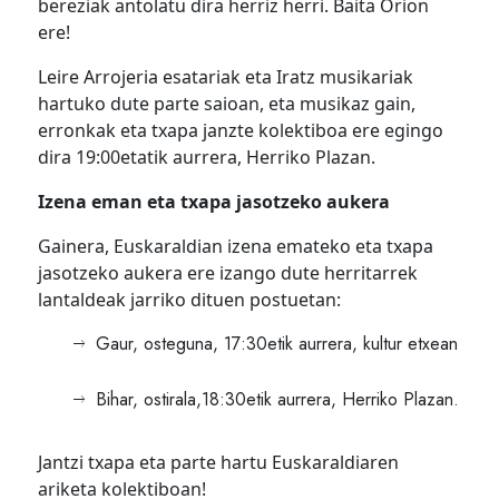
bereziak antolatu dira herriz herri. Baita Orion
ere!
Leire Arrojeria esatariak eta Iratz musikariak
hartuko dute parte saioan, eta musikaz gain,
erronkak eta txapa janzte kolektiboa ere egingo
dira 19:00etatik aurrera, Herriko Plazan.
Izena eman eta txapa jasotzeko aukera
Gainera, Euskaraldian izena emateko eta txapa
jasotzeko aukera ere izango dute herritarrek
lantaldeak jarriko dituen postuetan:
Gaur, osteguna, 17:30etik aurrera, kultur etxean
Bihar, ostirala,18:30etik aurrera, Herriko Plazan.
Jantzi txapa eta parte hartu Euskaraldiaren
ariketa kolektiboan!