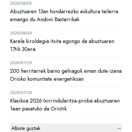
2026/08/05
Abuztuaren 13an hondarrezko eskultura tailerra
emango du Andoni Bastarrikak
2026/08/04
Karela kiroldegia itxita egongo da abuztuaren
17tik 30era
2026/07/29
200 herritarrek baino gehiagok eman dute izena
Orioko komunitate energetikoan
2026/07/28
Klasikoa 2026 txirrindularitza-proba abuztuaren
1ean pasatuko da Oriotik
Albiste guztiak