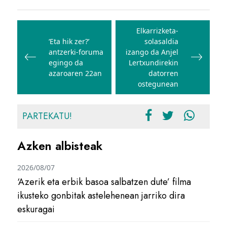
Bidalketetan
zehar
Elkarrizketa-
‘Eta hik zer?’
solasaldia
nabigatu
antzerki-foruma
izango da Anjel
egingo da
Lertxundirekin
azaroaren 22an
datorren
ostegunean
PARTEKATU!
Azken albisteak
2026/08/07
‘Azerik eta erbik basoa salbatzen dute’ filma
ikusteko gonbitak astelehenean jarriko dira
eskuragai