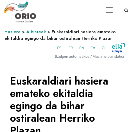
Hasiera
>
Albisteak
>
Euskaraldiari hasiera emateko
ekitaldia egingo da bihar ostiralean Herriko Plazan
ES
FR
EN
CA
GL
Itzulpen automatikoa / Machine translation
Euskaraldiari hasiera
emateko ekitaldia
egingo da bihar
ostiralean Herriko
Plazan