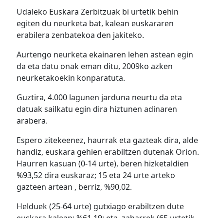
Udaleko Euskara Zerbitzuak bi urtetik behin
egiten du neurketa bat, kalean euskararen
erabilera zenbatekoa den jakiteko.
Aurtengo neurketa ekainaren lehen astean egin
da eta datu onak eman ditu, 2009ko azken
neurketakoekin konparatuta.
Guztira, 4.000 lagunen jarduna neurtu da eta
datuak sailkatu egin dira hiztunen adinaren
arabera.
Espero zitekeenez, haurrak eta gazteak dira, alde
handiz, euskara gehien erabiltzen dutenak Orion.
Haurren kasuan (0-14 urte), beren hizketaldien
%93,52 dira euskaraz; 15 eta 24 urte arteko
gazteen artean , berriz, %90,02.
Helduek (25-64 urte) gutxiago erabiltzen dute