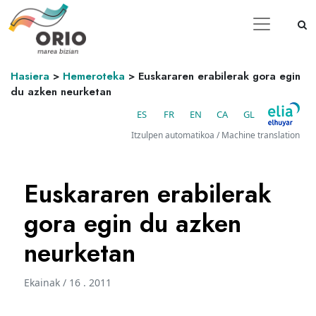
Hasiera
>
Hemeroteka
>
Euskararen erabilerak gora egin
du azken neurketan
ES
FR
EN
CA
GL
Itzulpen automatikoa / Machine translation
Euskararen erabilerak
gora egin du azken
neurketan
Ekainak / 16 . 2011