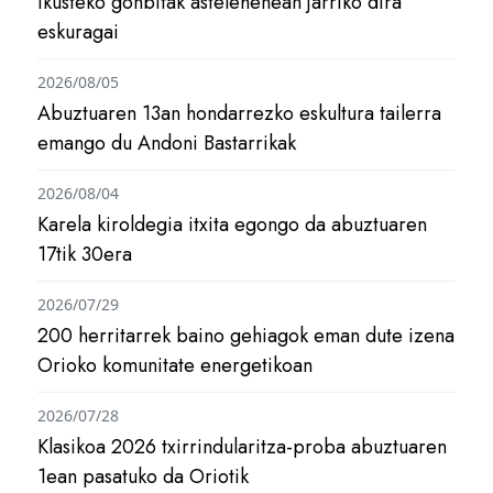
ikusteko gonbitak astelehenean jarriko dira
eskuragai
2026/08/05
Abuztuaren 13an hondarrezko eskultura tailerra
emango du Andoni Bastarrikak
2026/08/04
Karela kiroldegia itxita egongo da abuztuaren
17tik 30era
2026/07/29
200 herritarrek baino gehiagok eman dute izena
Orioko komunitate energetikoan
2026/07/28
Klasikoa 2026 txirrindularitza-proba abuztuaren
1ean pasatuko da Oriotik