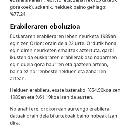
euskara kalean: %61,19; eta, zaharrek (65 urtetik
gorakoek), azkenik, helduek baino gehiago:
%77,24.
Erabileraren eboluzioa
Euskararen erabileraren lehen neurketa 1989an
egin zen Orion; orain dela 22 urte. Ordutik hona
egin diren neurketen emaitzak aztertuta, garbi
ikusten da euskararen erabilerak oso nabarmen
egin duela gora haurren eta gazteen artean,
baina ez horrenbeste helduen eta zaharren
artean.
Helduen erabilera, esate baterako, %54,90koa zen
1989an eta %61,19koa izan da aurten.
Nolanahi ere, orokorrean aurtengo erabilera-
datuak orain dela bi urtekoak baino hobeak izan
dira.