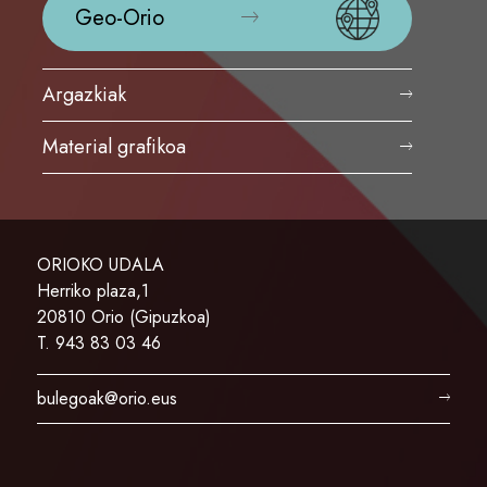
Geo-Orio
Argazkiak
Material grafikoa
ORIOKO UDALA
Herriko plaza,1
20810 Orio (Gipuzkoa)
T. 943 83 03 46
bulegoak@orio.eus