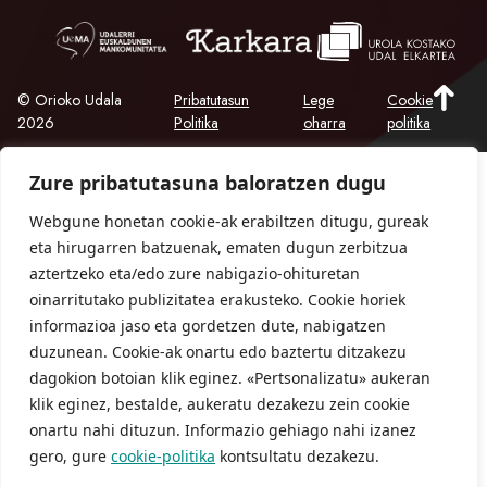
© Orioko Udala
Pribatutasun
Lege
Cookie
2026
Politika
oharra
politika
Zure pribatutasuna baloratzen dugu
Webgune honetan cookie-ak erabiltzen ditugu, gureak
eta hirugarren batzuenak, ematen dugun zerbitzua
aztertzeko eta/edo zure nabigazio-ohituretan
oinarritutako publizitatea erakusteko. Cookie horiek
informazioa jaso eta gordetzen dute, nabigatzen
duzunean. Cookie-ak onartu edo baztertu ditzakezu
dagokion botoian klik eginez. «Pertsonalizatu» aukeran
klik eginez, bestalde, aukeratu dezakezu zein cookie
onartu nahi dituzun. Informazio gehiago nahi izanez
gero, gure
cookie-politika
kontsultatu dezakezu.