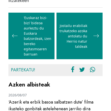
litzatekeen
Bidalketetan
zehar
‘Euskaraz bizi-
bizi’ bideoa
nabigatu
Jostailu erabiliak
aurkeztu du
trukatzeko azoka
Euskara
antolatu du
batzordeak, izen
Herrio natur
bereko
taldeak
egitasmoaren
barruan
PARTEKATU!
Azken albisteak
2026/08/07
‘Azerik eta erbik basoa salbatzen dute’ filma
ikusteko gonbitak astelehenean jarriko dira