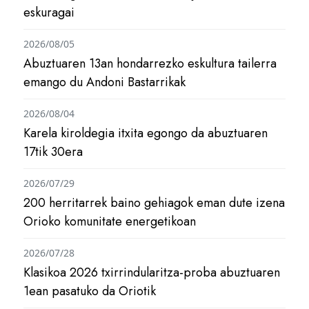
eskuragai
2026/08/05
Abuztuaren 13an hondarrezko eskultura tailerra
emango du Andoni Bastarrikak
2026/08/04
Karela kiroldegia itxita egongo da abuztuaren
17tik 30era
2026/07/29
200 herritarrek baino gehiagok eman dute izena
Orioko komunitate energetikoan
2026/07/28
Klasikoa 2026 txirrindularitza-proba abuztuaren
1ean pasatuko da Oriotik