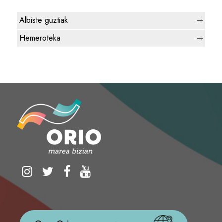
Albiste guztiak
Hemeroteka