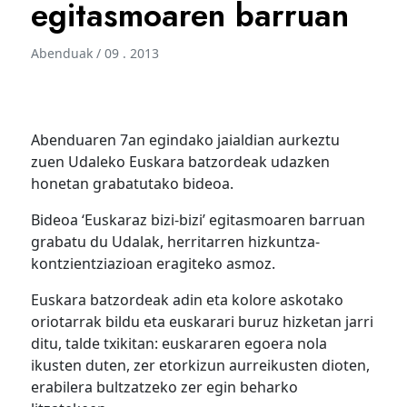
egitasmoaren barruan
Abenduak / 09 . 2013
Abenduaren 7an egindako jaialdian aurkeztu
zuen Udaleko Euskara batzordeak udazken
honetan grabatutako bideoa.
Bideoa ‘Euskaraz bizi-bizi’ egitasmoaren barruan
grabatu du Udalak, herritarren hizkuntza-
kontzientziazioan eragiteko asmoz.
Euskara batzordeak adin eta kolore askotako
oriotarrak bildu eta euskarari buruz hizketan jarri
ditu, talde txikitan: euskararen egoera nola
ikusten duten, zer etorkizun aurreikusten dioten,
erabilera bultzatzeko zer egin beharko