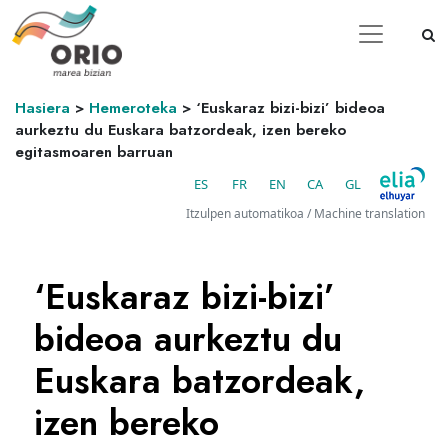
Hasiera
>
Hemeroteka
>
‘Euskaraz bizi-bizi’ bideoa
aurkeztu du Euskara batzordeak, izen bereko
egitasmoaren barruan
ES
FR
EN
CA
GL
Itzulpen automatikoa / Machine translation
‘Euskaraz bizi-bizi’
bideoa aurkeztu du
Euskara batzordeak,
izen bereko