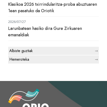
Klasikoa 2026 txirrindularitza-proba abuztuaren
1ean pasatuko da Oriotik
2026/07/27
Larunbatean hasiko dira Gure Zirkuaren
emanaldiak
Albiste guztiak
Hemeroteka