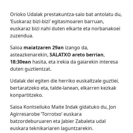
Orioko Udalak prestakuntza-saio bat antolatu du,
‘Euskaraz bizi-bizi’ egitasmoaren barruan,
euskaraz bizi nahi duten elkarte eta norbanakoei
zuzendua.
Saioa
maiatzaren 29an
izango da,
asteazkenarekin,
SALATXO areto berrian
,
18:30ean
hasita, eta irekia da gaiarekin interesa
duten guztientzat.
Udalak dei egiten die herriko euskaltzale guztiei,
bertaratzeko eta, talde-lanean, elkarren kezkak
konpartitzeko.
Saioa Kontseiluko Maite Indak gidatuko du, Jon
Agirresarobe ‘Torrotxo’ euskara
batzordeburuaren eta Jabier Zabaleta udal
euskara teknikariaren laguntzarekin.