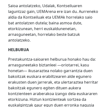
Saioa antolatzeko, Udalak, Kontseiluaren
laguntzaz gain, UEMArena ere izan du. Aurreneko
aldia da Kontseiluak eta UEMAk horrelako saio
bat antolatzen dutela; baina asmoa dute,
etorkizunean, herri euskaldunenetan,
arnasguneetan, horrelako beste batzuk
antolatzeko.
HELBURUA
Prestakuntza-saioaren helburua honako hau da:
arnasguneetako biztanleei —oriotarrei, kasu
honetan— ikusaraztea nolako garrantzia duen
bakoitzak euskara erabiltzearen alde egunero
erakusten duen jarrerak, eta ulertaraztea herritar
bakoitzak egunero egiten dituen aukera
kontzienteen araberakoa izango dela euskararen
etorkizuna. Hiztun kontzienteak sortzea da
euskalgintzak gaur egun duen erronka nagusia