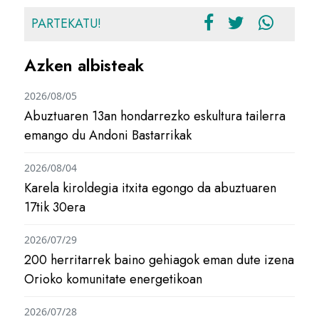
PARTEKATU!
Azken albisteak
2026/08/05
Abuztuaren 13an hondarrezko eskultura tailerra
emango du Andoni Bastarrikak
2026/08/04
Karela kiroldegia itxita egongo da abuztuaren
17tik 30era
2026/07/29
200 herritarrek baino gehiagok eman dute izena
Orioko komunitate energetikoan
2026/07/28