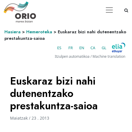
Hasiera
>
Hemeroteka
>
Euskaraz bizi nahi dutenentzako
prestakuntza-saioa
ES
FR
EN
CA
GL
Itzulpen automatikoa / Machine translation
Euskaraz bizi nahi
dutenentzako
prestakuntza-saioa
Maiatzak / 23 . 2013