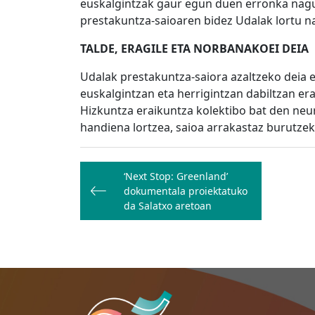
euskalgintzak gaur egun duen erronka nagu
prestakuntza-saioaren bidez Udalak lortu n
TALDE, ERAGILE ETA NORBANAKOEI DEIA
Udalak prestakuntza-saiora azaltzeko deia e
euskalgintzan eta herrigintzan dabiltzan er
Hizkuntza eraikuntza kolektibo bat den neurr
handiena lortzea, saioa arrakastaz burutzek
Bidalketetan
‘Next Stop: Greenland’
zehar
dokumentala proiektatuko
nabigatu
da Salatxo aretoan