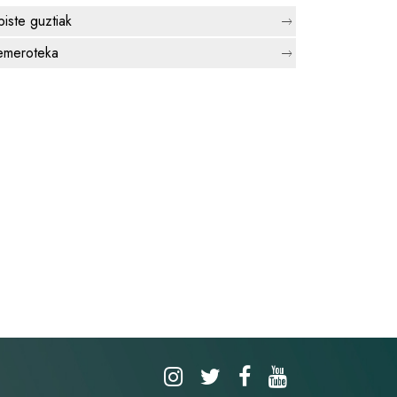
biste guztiak
meroteka