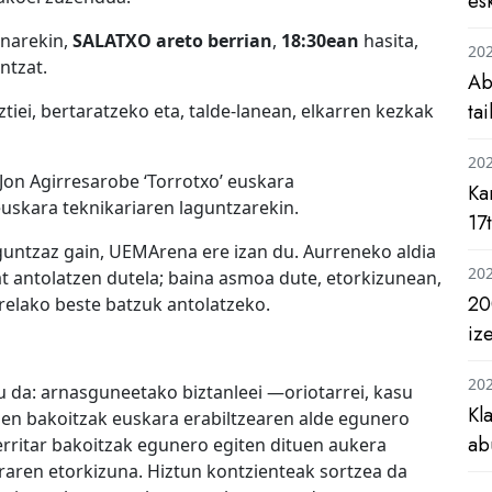
es
enarekin,
SALATXO areto berrian
,
18:30ean
hasita,
20
ntzat.
Ab
ta
ztiei, bertaratzeko eta, talde-lanean, elkarren kezkak
20
Jon Agirresarobe ‘Torrotxo’ euskara
Ka
euskara teknikariaren laguntzarekin.
17
aguntzaz gain, UEMArena ere izan du. Aurreneko aldia
20
t antolatzen dutela; baina asmoa dute, etorkizunean,
20
elako beste batzuk antolatzeko.
iz
20
 da: arnasguneetako biztanleei —oriotarrei, kasu
Kl
en bakoitzak euskara erabiltzearen alde egunero
ab
erritar bakoitzak egunero egiten dituen aukera
aren etorkizuna. Hiztun kontzienteak sortzea da