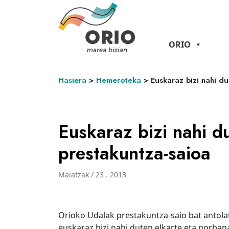
ORIO
Hasiera
>
Hemeroteka
>
Euskaraz bizi nahi d
Euskaraz bizi nahi d
prestakuntza-saioa
Maiatzak / 23 . 2013
Orioko Udalak prestakuntza-saio bat antolat
euskaraz bizi nahi duten elkarte eta norba