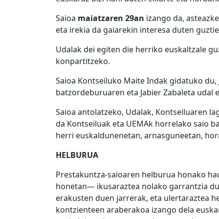
Saioa
maiatzaren 29an
izango da, asteazk
eta irekia da gaiarekin interesa duten guztie
Udalak dei egiten die herriko euskaltzale gu
konpartitzeko.
Saioa Kontseiluko Maite Indak gidatuko du, 
batzordeburuaren eta Jabier Zabaleta udal 
Saioa antolatzeko, Udalak, Kontseiluaren l
da Kontseiluak eta UEMAk horrelako saio ba
herri euskaldunenetan, arnasguneetan, horr
HELBURUA
Prestakuntza-saioaren helburua honako hau
honetan— ikusaraztea nolako garrantzia du
erakusten duen jarrerak, eta ulertaraztea h
kontzienteen araberakoa izango dela euskar