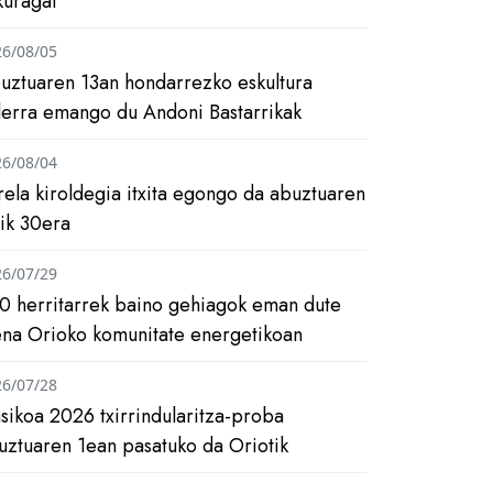
kuragai
26/08/05
uztuaren 13an hondarrezko eskultura
ilerra emango du Andoni Bastarrikak
26/08/04
rela kiroldegia itxita egongo da abuztuaren
tik 30era
26/07/29
0 herritarrek baino gehiagok eman dute
ena Orioko komunitate energetikoan
26/07/28
asikoa 2026 txirrindularitza-proba
uztuaren 1ean pasatuko da Oriotik