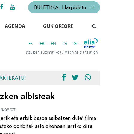
BULETINA. Harpidetu
AGENDA
GUK ORIORI
ES
FR
EN
CA
GL
Itzulpen automatikoa / Machine translation
ARTEKATU!
zken albisteak
26/08/07
zerik eta erbik basoa salbatzen dute’ filma
usteko gonbitak astelehenean jarriko dira