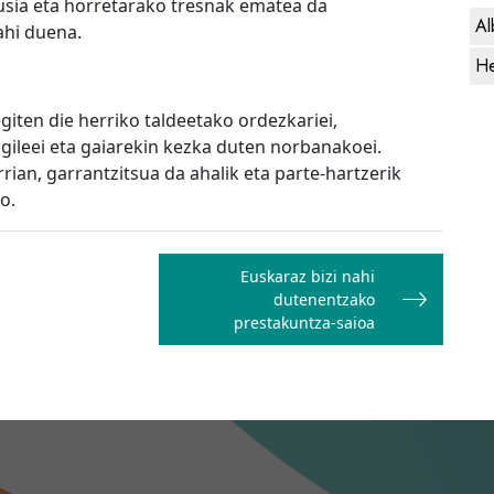
sia eta horretarako tresnak ematea da
Al
ahi duena.
He
giten die herriko taldeetako ordezkariei,
agileei eta gaiarekin kezka duten norbanakoei.
ian, garrantzitsua da ahalik eta parte-hartzerik
o.
Euskaraz bizi nahi
dutenentzako
prestakuntza-saioa