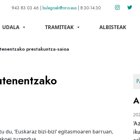
943 83 03 46
|
bulegoak@orio.eus
|
8:30-14:30
UDALA
TRAMITEAK
ALBISTEAK
utenentzako prestakuntza-saioa
utenentzako
P
A
20
‘A
ik
u du, ‘Euskaraz bizi-bizi’ egitasmoaren barruan,
nakoei zuzendua.