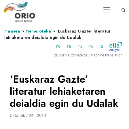
Hasiera
>
Hemeroteka
>
‘Euskaraz Gazte’ literatur
lehiaketaren deialdia egin du Udalak
ES
FR
EN
CA
GL
Itzulpen automatikoa / Machine translation
‘Euskaraz Gazte’
literatur lehiaketaren
deialdia egin du Udalak
Uztailak / 24 . 2014