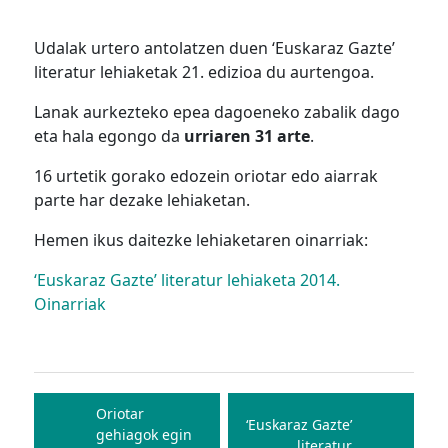
Udalak urtero antolatzen duen ‘Euskaraz Gazte’
literatur lehiaketak 21. edizioa du aurtengoa.
Lanak aurkezteko epea dagoeneko zabalik dago
eta hala egongo da
urriaren 31 arte
.
16 urtetik gorako edozein oriotar edo aiarrak
parte har dezake lehiaketan.
Hemen ikus daitezke lehiaketaren oinarriak:
‘Euskaraz Gazte’ literatur lehiaketa 2014.
Oinarriak
Bidalketetan
zehar
Oriotar
‘Euskaraz Gazte’
gehiagok egin
nabigatu
literatur