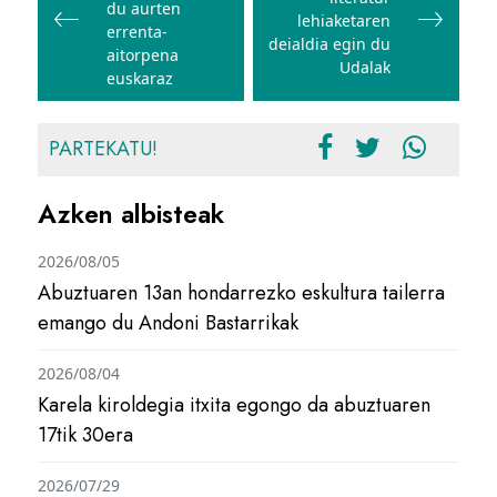
du aurten
lehiaketaren
errenta-
deialdia egin du
aitorpena
Udalak
euskaraz
PARTEKATU!
Azken albisteak
2026/08/05
Abuztuaren 13an hondarrezko eskultura tailerra
emango du Andoni Bastarrikak
2026/08/04
Karela kiroldegia itxita egongo da abuztuaren
17tik 30era
2026/07/29