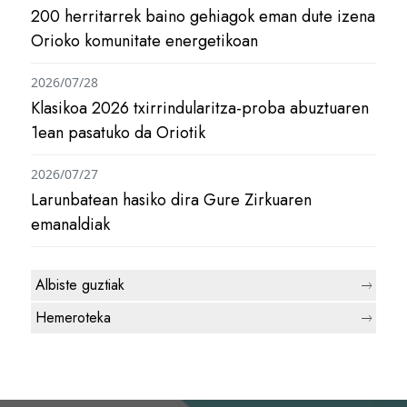
200 herritarrek baino gehiagok eman dute izena
Orioko komunitate energetikoan
2026/07/28
Klasikoa 2026 txirrindularitza-proba abuztuaren
1ean pasatuko da Oriotik
2026/07/27
Larunbatean hasiko dira Gure Zirkuaren
emanaldiak
Albiste guztiak
Hemeroteka