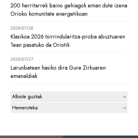
200 herritarrek baino gehiagok eman dute izena
Orioko komunitate energetikoan
2026/07/28
Klasikoa 2026 txirrindularitza-proba abuztuaren
1ean pasatuko da Oriotik
2026/07/27
Larunbatean hasiko dira Gure Zirkuaren
emanaldiak
Albiste guztiak
Hemeroteka