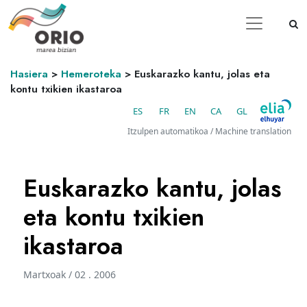
Hasiera
>
Hemeroteka
>
Euskarazko kantu, jolas eta
kontu txikien ikastaroa
ES
FR
EN
CA
GL
Itzulpen automatikoa / Machine translation
Euskarazko kantu, jolas
eta kontu txikien
ikastaroa
Martxoak / 02 . 2006