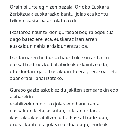
Orain bi urte egin zen bezala, Orioko Euskara
Zerbitzuak euskarazko kantu, jolas eta kontu
txikien ikastaroa antolatuko du.
Ikastaroa haur txikien gurasoei begira egokitua
dago batez ere, eta, euskaraz izan arren,
euskaldun nahiz erdaldunentzat da.
Ikastaroaren helburua haur txikiekin aritzeko
euskal tradiziozko baliabideak eskaintzea da;
otorduetan, garbitzerakoan, lo eragiterakoan eta
abar erabili ahal izateko.
Guraso gazte askok ez du jakiten semearekin edo
alabarekin
erabiltzeko moduko jolas edo haur kanta
euskaldunik eta, askotan, txikitan erdaraz
ikasitakoak erabiltzen ditu. Euskal tradizioan,
ordea, kantu eta jolas mordoa dago, jendeak