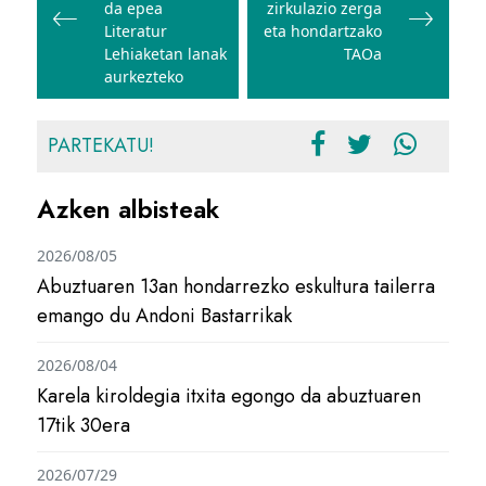
da epea
zirkulazio zerga
Literatur
eta hondartzako
Lehiaketan lanak
TAOa
aurkezteko
PARTEKATU!
Azken albisteak
2026/08/05
Abuztuaren 13an hondarrezko eskultura tailerra
emango du Andoni Bastarrikak
2026/08/04
Karela kiroldegia itxita egongo da abuztuaren
17tik 30era
2026/07/29