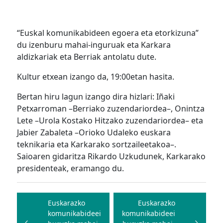
“Euskal komunikabideen egoera eta etorkizuna”
du izenburu mahai-inguruak eta Karkara
aldizkariak eta Berriak antolatu dute.
Kultur etxean izango da, 19:00etan hasita.
Bertan hiru lagun izango dira hizlari: Iñaki
Petxarroman –Berriako zuzendariordea–, Onintza
Lete –Urola Kostako Hitzako zuzendariordea– eta
Jabier Zabaleta –Orioko Udaleko euskara
teknikaria eta Karkarako sortzaileetakoa–.
Saioaren gidaritza Rikardo Uzkudunek, Karkarako
presidenteak, eramango du.
Bidalketetan
zehar
Euskarazko
Euskarazko
komunikabideei
komunikabideei
nabigatu