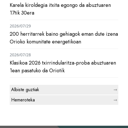
Karela kiroldegia itxita egongo da abuztuaren
17tik 30era
2026/07/29
200 herritarrek baino gehiagok eman dute izena
Orioko komunitate energetikoan
2026/07/28
Klasikoa 2026 txirrindularitza-proba abuztuaren
1ean pasatuko da Oriotik
Albiste guztiak
Hemeroteka