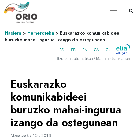
Hasiera
>
Hemeroteka
>
Euskarazko komunikabideei
buruzko mahai-ingurua izango da ostegunean
ES
FR
EN
CA
GL
Itzulpen automatikoa / Machine translation
Euskarazko
komunikabideei
buruzko mahai-ingurua
izango da ostegunean
Maiatzak / 15 . 2013