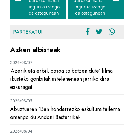
buruzko mahai-
buruzko mahai-
ingurua izango
ingurua izango
da ostegunean
da ostegunean
PARTEKATU!
Azken albisteak
2026/08/07
‘Azerik eta erbik basoa salbatzen dute’ filma
ikusteko gonbitak astelehenean jarriko dira
eskuragai
2026/08/05
Abuztuaren 13an hondarrezko eskultura tailerra
emango du Andoni Bastarrikak
2026/08/04