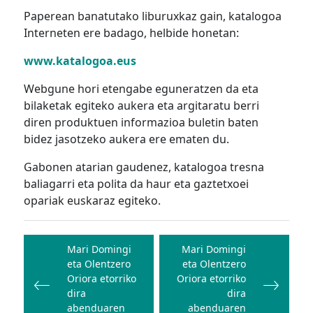
Paperean banatutako liburuxkaz gain, katalogoa
Interneten ere badago, helbide honetan:
www.katalogoa.eus
Webgune hori etengabe eguneratzen da eta
bilaketak egiteko aukera eta argitaratu berri
diren produktuen informazioa buletin baten
bidez jasotzeko aukera ere ematen du.
Gabonen atarian gaudenez, katalogoa tresna
baliagarri eta polita da haur eta gaztetxoei
opariak euskaraz egiteko.
Bidalketetan
zehar
Mari Domingi
Mari Domingi
eta Olentzero
eta Olentzero
nabigatu
Oriora etorriko
Oriora etorriko
dira
dira
abenduaren
abenduaren