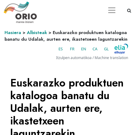
Hasiera
>
Albisteak
>
Euskarazko produktuen katalogoa
banatu du Udalak, aurten ere, ikastetxeen laguntzarekin
ES
FR
EN
CA
GL
Itzulpen automatikoa / Machine translation
Euskarazko produktuen
katalogoa banatu du
Udalak, aurten ere,
ikastetxeen
laguntzarekin