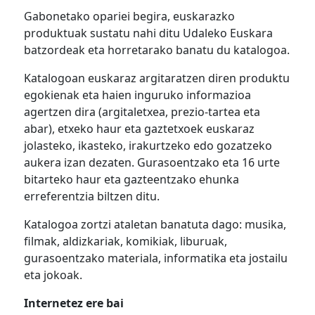
Gabonetako opariei begira, euskarazko
produktuak sustatu nahi ditu Udaleko Euskara
batzordeak eta horretarako banatu du katalogoa.
Katalogoan euskaraz argitaratzen diren produktu
egokienak eta haien inguruko informazioa
agertzen dira (argitaletxea, prezio-tartea eta
abar), etxeko haur eta gaztetxoek euskaraz
jolasteko, ikasteko, irakurtzeko edo gozatzeko
aukera izan dezaten. Gurasoentzako eta 16 urte
bitarteko haur eta gazteentzako ehunka
erreferentzia biltzen ditu.
Katalogoa zortzi ataletan banatuta dago: musika,
filmak, aldizkariak, komikiak, liburuak,
gurasoentzako materiala, informatika eta jostailu
eta jokoak.
Internetez ere bai