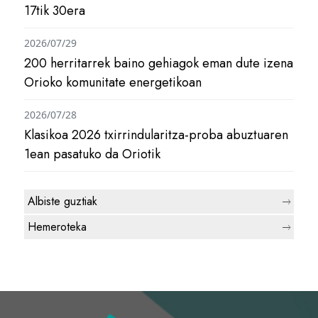
17tik 30era
2026/07/29
200 herritarrek baino gehiagok eman dute izena
Orioko komunitate energetikoan
2026/07/28
Klasikoa 2026 txirrindularitza-proba abuztuaren
1ean pasatuko da Oriotik
Albiste guztiak
Hemeroteka