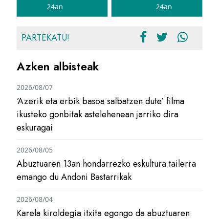
24an
24an
PARTEKATU!
Azken albisteak
2026/08/07
‘Azerik eta erbik basoa salbatzen dute’ filma
ikusteko gonbitak astelehenean jarriko dira
eskuragai
2026/08/05
Abuztuaren 13an hondarrezko eskultura tailerra
emango du Andoni Bastarrikak
2026/08/04
Karela kiroldegia itxita egongo da abuztuaren