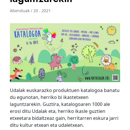
Abenduak / 20 . 2021
Udalak euskarazko produktuen katalogoa banatu
du egunotan, herriko bi ikastetxeen
laguntzarekin. Guztira, katalogoaren 1000 ale
erosi ditu Udalak eta, herriko ikasle guztien
etxeetara bidaltzeaz gain, herritarren eskura jarri
ditu kultur etxean eta udaletxean.