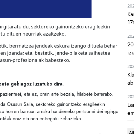
20
Ka
17
argitaratu du, sektoreko gainontzeko eragileekin
tu dituen neurriak azaltzeko.
20
20
tetik, bermatzea jendeak eskura izango dituela behar
iz
en joanda; eta, bestetik, jende-pilaketa saihestea
sasun-profesionalak babesteko.
20
Kl
ab
bete gehiagoz luzatuko dira
.
pazienteei, eta ez, orain arte bezala, hilabete baterako.
20
i da Osasun Saila, sektoreko gainontzeko eragileekin
La
tzu horren barruan arrisku handieneko pertsonei dei egingo
em
botikak noiz eta non entregatu zehazteko.
Al