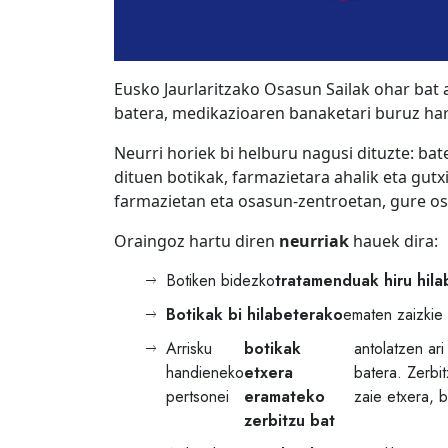
Eusko Jaurlaritzako Osasun Sailak ohar bat 
batera, medikazioaren banaketari buruz har
Neurri horiek bi helburu nagusi dituzte: ba
dituen botikak, farmazietara ahalik eta gutxi
farmazietan eta osasun-zentroetan, gure o
Oraingoz hartu diren
neurriak
hauek dira:
Botiken bidezko
tratamenduak hiru hila
Botikak bi hilabeterako
ematen zaizkie 
Arrisku
botikak
antolatzen ar
handieneko
etxera
batera. Zerbi
pertsonei
eramateko
zaie etxera, 
zerbitzu bat