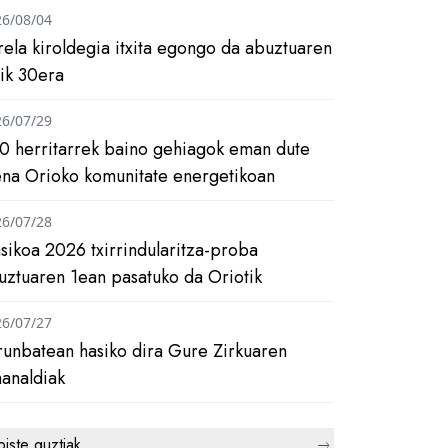
26/08/04
rela kiroldegia itxita egongo da abuztuaren
tik 30era
26/07/29
0 herritarrek baino gehiagok eman dute
ena Orioko komunitate energetikoan
26/07/28
asikoa 2026 txirrindularitza-proba
uztuaren 1ean pasatuko da Oriotik
26/07/27
runbatean hasiko dira Gure Zirkuaren
analdiak
biste guztiak