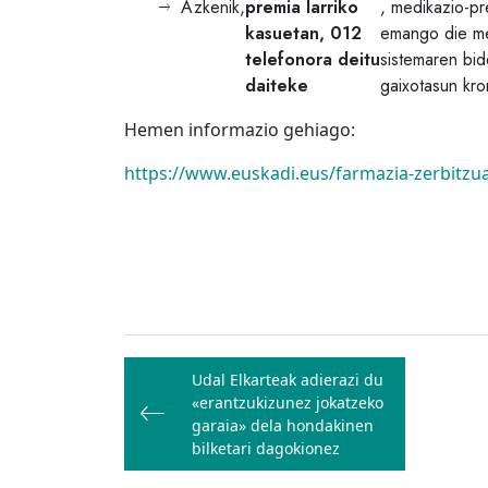
Azkenik,
premia larriko
, medikazio-pr
kasuetan, 012
emango die me
telefonora deitu
sistemaren bid
daiteke
gaixotasun kro
Hemen informazio gehiago:
https://www.euskadi.eus/farmazia-zerbitz
Bidalketetan
Udal Elkarteak adierazi du
zehar
«erantzukizunez jokatzeko
nabigatu
garaia» dela hondakinen
bilketari dagokionez