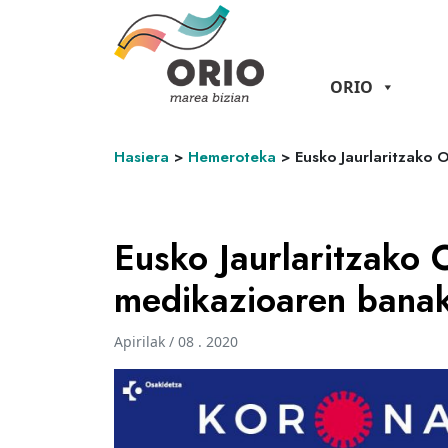
ORIO
Hasiera
>
Hemeroteka
>
Eusko Jaurlaritzako 
Eusko Jaurlaritzako 
medikazioaren banak
Apirilak / 08 . 2020