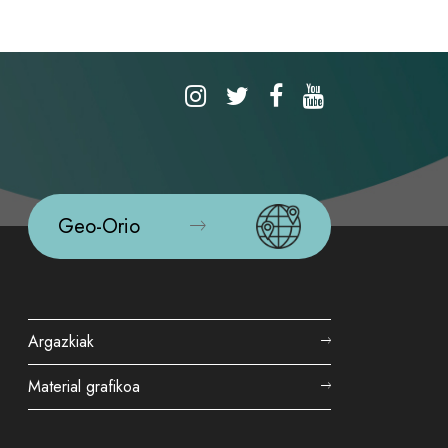
Geo-Orio
Argazkiak
Material grafikoa