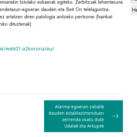
emiarekin lotutako eskaerak egiteko. Zerbitzuak lehentasuna
ndetasun-egoeran dauden eta Beti On telelaguntza-
He
ez artatzen diren patologia anitzeko pertsonei (hainbat
niko dituztenak).
uak/web01-a2korona/eu/
Alarma-egoeran zabalik
dauden establezimenduen
zerrenda osatu dute
Udalak eta Arkupek