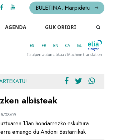
BULETINA. Harpidetu
AGENDA
GUK ORIORI
ES
FR
EN
CA
GL
Itzulpen automatikoa / Machine translation
ARTEKATU!
zken albisteak
26/08/05
uztuaren 13an hondarrezko eskultura
ilerra emango du Andoni Bastarrikak