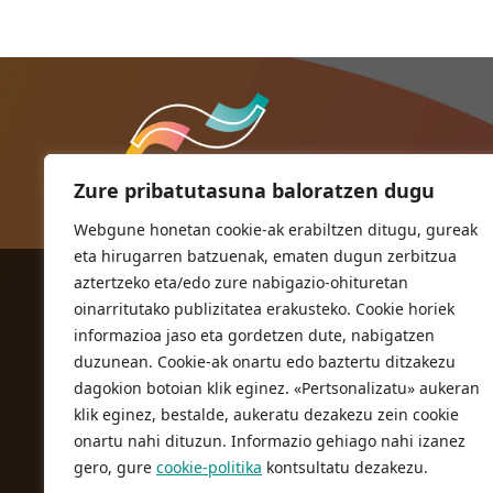
Zure pribatutasuna baloratzen dugu
Webgune honetan cookie-ak erabiltzen ditugu, gureak
eta hirugarren batzuenak, ematen dugun zerbitzua
aztertzeko eta/edo zure nabigazio-ohituretan
ORIOKO UDALA
oinarritutako publizitatea erakusteko. Cookie horiek
Herriko plaza,1
informazioa jaso eta gordetzen dute, nabigatzen
20810 Orio (Gipuzkoa)
duzunean. Cookie-ak onartu edo baztertu ditzakezu
T. 943 83 03 46
dagokion botoian klik eginez. «Pertsonalizatu» aukeran
klik eginez, bestalde, aukeratu dezakezu zein cookie
bulegoak@orio.eus
onartu nahi dituzun. Informazio gehiago nahi izanez
gero, gure
cookie-politika
kontsultatu dezakezu.