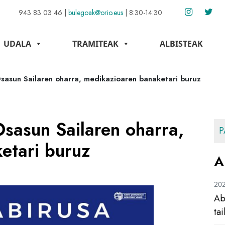
943 83 03 46
|
bulegoak@orio.eus
|
8:30-14:30
UDALA
TRAMITEAK
ALBISTEAK
Osasun Sailaren oharra, medikazioaren banaketari buruz
Osasun Sailaren oharra,
P
etari buruz
A
20
Ab
ta