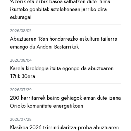
‘Azerik eta erbik basoa salbatzen dute’ filma
ikusteko gonbitak astelehenean jarriko dira
eskuragai
2026/08/05
Abuztuaren 13an hondarrezko eskultura tailerra
emango du Andoni Bastarrikak
2026/08/04
Karela kiroldegia itxita egongo da abuztuaren
17tik 30era
2026/07/29
200 herritarrek baino gehiagok eman dute izena
Orioko komunitate energetikoan
2026/07/28
Klasikoa 2026 txirrindularitza-proba abuztuaren