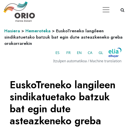
Hasiera
>
Hemeroteka
>
EuskoTreneko langileen
sindikatuetako batzuk bat egin dute asteazkeneko greba
orokorrarekin
ES
FR
EN
CA
GL
Itzulpen automatikoa / Machine translation
EuskoTreneko langileen
sindikatuetako batzuk
bat egin dute
asteazkeneko greba