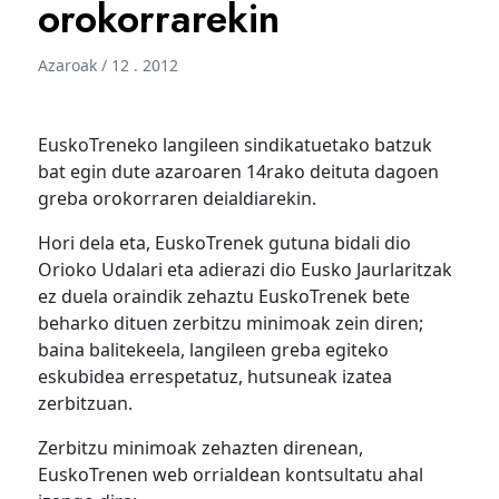
orokorrarekin
Azaroak / 12 . 2012
EuskoTreneko langileen sindikatuetako batzuk
bat egin dute azaroaren 14rako deituta dagoen
greba orokorraren deialdiarekin.
Hori dela eta, EuskoTrenek gutuna bidali dio
Orioko Udalari eta adierazi dio Eusko Jaurlaritzak
ez duela oraindik zehaztu EuskoTrenek bete
beharko dituen zerbitzu minimoak zein diren;
baina balitekeela, langileen greba egiteko
eskubidea errespetatuz, hutsuneak izatea
zerbitzuan.
Zerbitzu minimoak zehazten direnean,
EuskoTrenen web orrialdean kontsultatu ahal