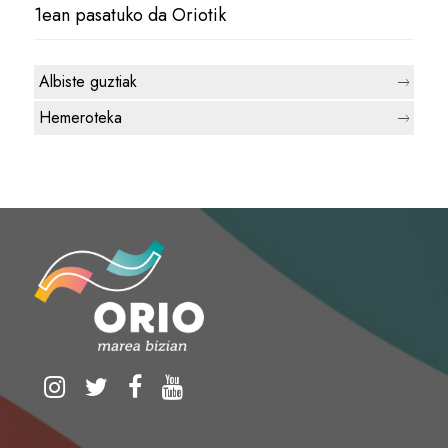
1ean pasatuko da Oriotik
Albiste guztiak
Hemeroteka