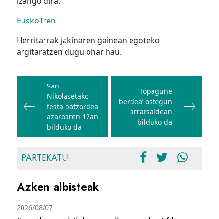
izango dira:
EuskoTren
Herritarrak jakinaren gainean egoteko
argitaratzen dugu ohar hau.
Bidalketetan
zehar
San
‘Topagune
Nikolasetako
nabigatu
berdea’ ostegun
festa batzordea
arratsaldean
azaroaren 12an
bilduko da
bilduko da
PARTEKATU!
Azken albisteak
2026/08/07