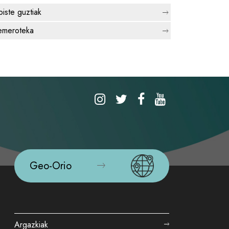
biste guztiak
meroteka
Geo-Orio
Argazkiak