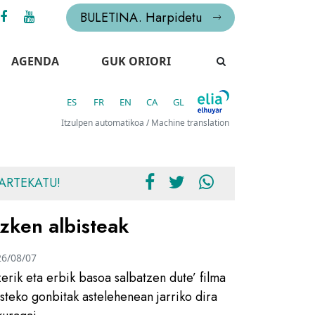
BULETINA. Harpidetu
AGENDA
GUK ORIORI
ES
FR
EN
CA
GL
Itzulpen automatikoa / Machine translation
ARTEKATU!
zken albisteak
26/08/07
zerik eta erbik basoa salbatzen dute’ filma
usteko gonbitak astelehenean jarriko dira