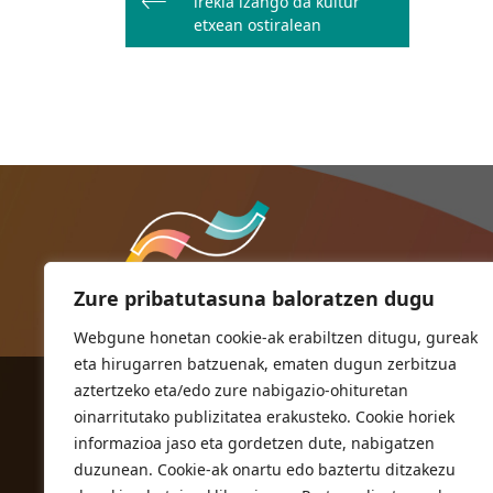
irekia izango da kultur
nabigatu
etxean ostiralean
Zure pribatutasuna baloratzen dugu
Webgune honetan cookie-ak erabiltzen ditugu, gureak
eta hirugarren batzuenak, ematen dugun zerbitzua
aztertzeko eta/edo zure nabigazio-ohituretan
ORIOKO UDALA
oinarritutako publizitatea erakusteko. Cookie horiek
Herriko plaza,1
informazioa jaso eta gordetzen dute, nabigatzen
20810 Orio (Gipuzkoa)
duzunean. Cookie-ak onartu edo baztertu ditzakezu
T. 943 83 03 46