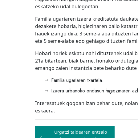
eskatzeko udal bulegoetan.
Familia ugariaren izaera kreditatuta dauka
dezakete hobaria, higiezinaren balio katast
hauek izango dira: 3 seme-alaba dituzten fam
eta 5 seme-alaba edo gehiago dituzten famil
Hobari horiek eskatu nahi dituztenek udal bu
21a bitartean, biak barne, honako ordutegian
emango zaien instantzia bete beharko dute
Familia ugariaren txartela.
Izaera urbanoko ondasun higiezinaren azk
Interesatuek gogoan izan behar dute, nolan
eskaera.
Bidalketetan
Urgatzi taldearen entsaio
zehar