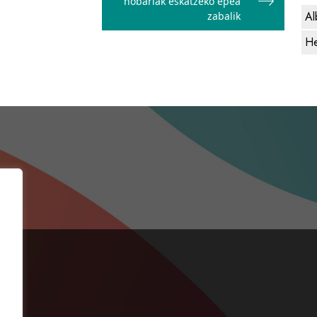
hobariak eskatzeko epea
Al
zabalik
He