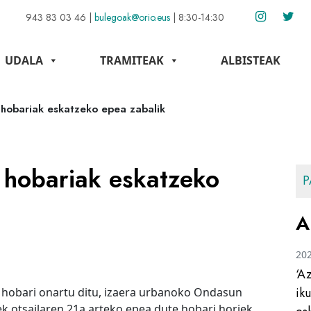
943 83 03 46
|
bulegoak@orio.eus
|
8:30-14:30
UDALA
TRAMITEAK
ALBISTEAK
 hobariak eskatzeko epea zabalik
 hobariak eskatzeko
P
A
20
‘A
ik
 hobari onartu ditu, izaera urbanoko Ondasun
k otsailaren 21a arteko epea dute hobari horiek