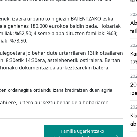
es
20
tenek, izaera urbanoko higiezin BATENTZAKO eska
Ab
rala gehienez 180.000 eurokoa baldin bada. Hobariak
ta
iliak: %52,50; 4 seme-alaba dituzten familiak: %63;
iak: %73,50.
20
legoetara jo behar dute urtarrilaren 13tik otsailaren
Ka
: 8:30etik 14:30era, astelehenetik ostiralera. Bertan
17
 honako dokumentazioa aurkeztearekin batera:
20
20
en ordainagiria ordaindu izana kreditatzen duen agiria.
iz
ahi ere, urtero aurkeztu behar dela hobariaren
20
Kl
ab
Familia ugarientzako