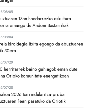
kuragai
26/08/05
uztuaren 13an hondarrezko eskultura
ilerra emango du Andoni Bastarrikak
26/08/04
rela kiroldegia itxita egongo da abuztuaren
tik 30era
26/07/29
0 herritarrek baino gehiagok eman dute
ena Orioko komunitate energetikoan
26/07/28
asikoa 2026 txirrindularitza-proba
uztuaren 1ean pasatuko da Oriotik