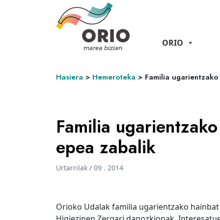
ORIO
Hasiera
>
Hemeroteka
>
Familia ugarientzako
Familia ugarientzako
epea zabalik
Urtarrilak / 09 . 2014
Orioko Udalak familia ugarientzako hainbat
Higiezinen Zergari dagozkionak. Interesatue