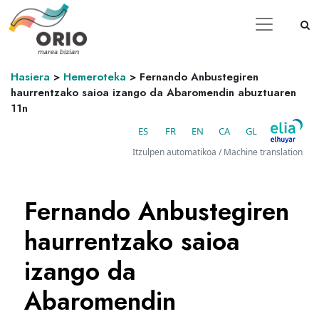
Hasiera
>
Hemeroteka
>
Fernando Anbustegiren
haurrentzako saioa izango da Abaromendin abuztuaren
11n
ES
FR
EN
CA
GL
Itzulpen automatikoa / Machine translation
Fernando Anbustegiren
haurrentzako saioa
izango da
Abaromendin