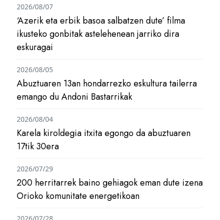
2026/08/07
‘Azerik eta erbik basoa salbatzen dute’ filma
ikusteko gonbitak astelehenean jarriko dira
eskuragai
2026/08/05
Abuztuaren 13an hondarrezko eskultura tailerra
emango du Andoni Bastarrikak
2026/08/04
Karela kiroldegia itxita egongo da abuztuaren
17tik 30era
2026/07/29
200 herritarrek baino gehiagok eman dute izena
Orioko komunitate energetikoan
2026/07/28