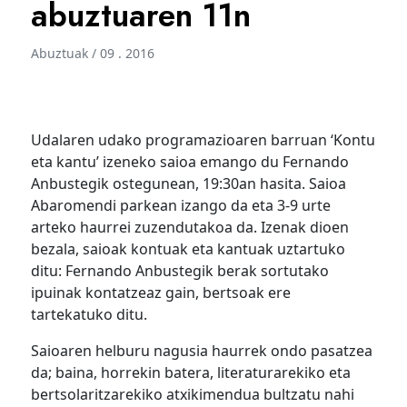
abuztuaren 11n
Abuztuak / 09 . 2016
Udalaren udako programazioaren barruan ‘Kontu
eta kantu’ izeneko saioa emango du Fernando
Anbustegik ostegunean, 19:30an hasita. Saioa
Abaromendi parkean izango da eta 3-9 urte
arteko haurrei zuzendutakoa da. Izenak dioen
bezala, saioak kontuak eta kantuak uztartuko
ditu: Fernando Anbustegik berak sortutako
ipuinak kontatzeaz gain, bertsoak ere
tartekatuko ditu.
Saioaren helburu nagusia haurrek ondo pasatzea
da; baina, horrekin batera, literaturarekiko eta
bertsolaritzarekiko atxikimendua bultzatu nahi