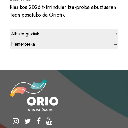
Klasikoa 2026 txirrindularitza-proba abuztuaren
1ean pasatuko da Oriotik
Albiste guztiak
Hemeroteka