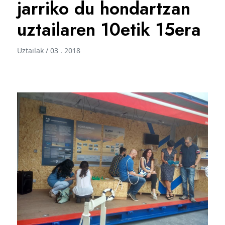
jarriko du hondartzan
uztailaren 10etik 15era
Uztailak / 03 . 2018