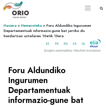
Hasiera
>
Hemeroteka
>
Foru Aldundiko Ingurumen
Departamentuak informazio-gune bat jarriko du
hondartzan uztailaren 10etik 15era
ES
FR
EN
CA
GL
Itzulpen automatikoa / Machine translation
Foru Aldundiko
Ingurumen
Departamentuak
informazio-gune bat