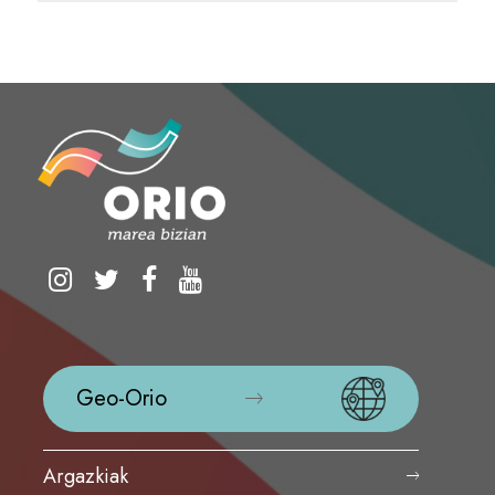
Geo-Orio
Argazkiak