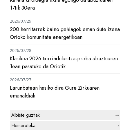
17tik 30era
2026/07/29
200 herritarrek baino gehiagok eman dute izena
Orioko komunitate energetikoan
2026/07/28
Klasikoa 2026 txirrindularitza-proba abuztuaren
1ean pasatuko da Oriotik
2026/07/27
Larunbatean hasiko dira Gure Zirkuaren
emanaldiak
Albiste guztiak
Hemeroteka