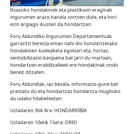
Itsasoko hondakinek eta plastikoen eraginak
ingurumen arazo handia sortzen dute, eta hori
ezin argiago ikusten da hondartzan.
Foru Aldundiko Ingurumen Departamentuak
garrantzi berezia eman nahi dio hondartzetako
hondakinen kudeaketa egokiari eta, hortaz,
sentsibilizazio-kanpaina bat jarri du martxan,
hondartzen erabiltzaileek ere hondakinak ondo
bereiz ditzaten.
Foru Aldundiak, iaz bezala, informazio-gune bat
prestatu du eta hondartzaz hondartza mugituko
du udako hilabeteetan:
Uztailaren 3tik 8ra: HONDARRIBIA
Uztailaren 10etik 15era: ORIO