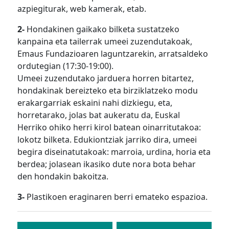
azpiegiturak, web kamerak, etab.
2-
Hondakinen gaikako bilketa sustatzeko
kanpaina eta tailerrak umeei zuzendutakoak,
Emaus Fundazioaren laguntzarekin, arratsaldeko
ordutegian (17:30-19:00).
Umeei zuzendutako jarduera horren bitartez,
hondakinak bereizteko eta birziklatzeko modu
erakargarriak eskaini nahi dizkiegu, eta,
horretarako, jolas bat aukeratu da, Euskal
Herriko ohiko herri kirol batean oinarritutakoa:
lokotz bilketa. Edukiontziak jarriko dira, umeei
begira diseinatutakoak: marroia, urdina, horia eta
berdea; jolasean ikasiko dute nora bota behar
den hondakin bakoitza.
3-
Plastikoen eraginaren berri emateko espazioa.
Bidalketetan