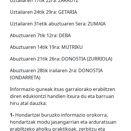
Uztailaren 17tik 22ra: ZARAUTZ
Uztailaren 24tik 29ra: GETARIA
Uztailaren 31etik abuztuaren 5era: ZUMAIA
Abuztuaren 7tik 12ra: DEBA
Abuztuaren 14tik 19ra: MUTRIKU
Abuztuaren 21tik 26ra: DONOSTIA (ZURRIOLA)
Abuztuaren 28tik irailaren 2ra: DONOSTIA
(ONDARRETA)
Informazio-guneak itsas garraiorako erabiltzen
diren edukiontzi handien itxura du eta barruan
hiru atal dauzka:
1-
Hondartzei buruzko informazio orokorra,
hondartzak modu jasangarrian eta arduratsuan
erabiltzeko aholku praktikoak, zerbitzu eta