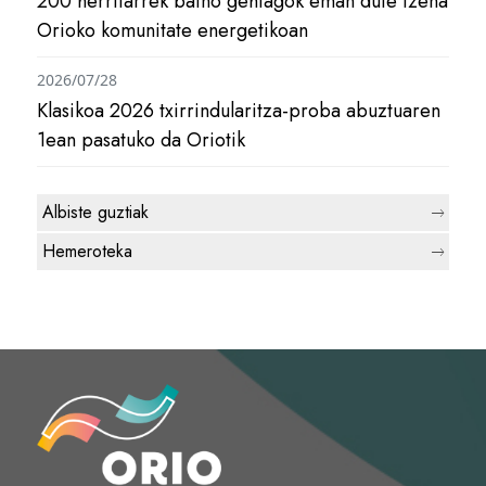
200 herritarrek baino gehiagok eman dute izena
Orioko komunitate energetikoan
2026/07/28
Klasikoa 2026 txirrindularitza-proba abuztuaren
1ean pasatuko da Oriotik
Albiste guztiak
Hemeroteka