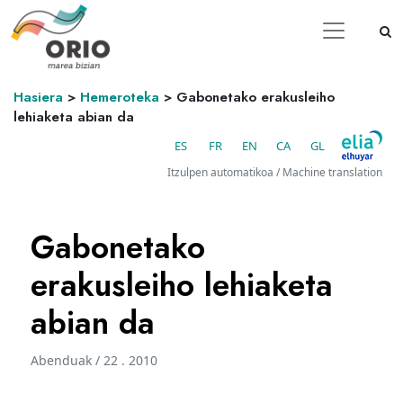
Hasiera
>
Hemeroteka
>
Gabonetako erakusleiho
lehiaketa abian da
ES
FR
EN
CA
GL
Itzulpen automatikoa / Machine translation
Gabonetako
erakusleiho lehiaketa
abian da
Abenduak / 22 . 2010