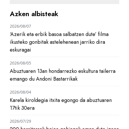
Azken albisteak
2026/08/07
‘Azerik eta erbik basoa salbatzen dute’ filma
ikusteko gonbitak astelehenean jarriko dira
eskuragai
2026/08/05
Abuztuaren 13an hondarrezko eskultura tailerra
emango du Andoni Bastarrikak
2026/08/04
Karela kiroldegia itxita egongo da abuztuaren
17tik 30era
2026/07/29