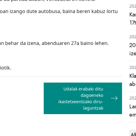
20
doan izango dute autobusa, baina beren kabuz lortu
Ka
17
20
an behar da izena, abenduaren 27a baino lehen.
20
iz
otik.
20
Kl
ab
Udalak erabaki ditu
dagoeneko
20
ikastetxeentzako diru-
La
laguntzak
em
Al