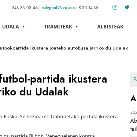
943 83 03 46
|
bulegoak@orio.eus
|
8:30-14:30
UDALA
TRAMITEAK
ALBISTEAK
futbol-partida ikustera joateko autobusa jarriko du Udalak
futbol-partida ikustera
P
riko du Udalak
A
20
o Euskal Selekzioaren Gabonetako partida ikustera
Ab
ta
 du partida Bilbon, Venezuelaren kontra.