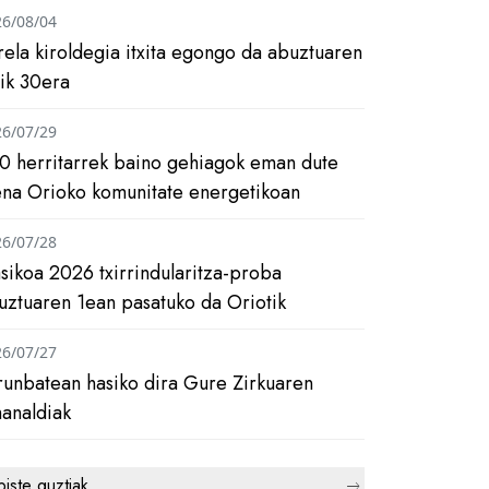
26/08/04
rela kiroldegia itxita egongo da abuztuaren
tik 30era
26/07/29
0 herritarrek baino gehiagok eman dute
ena Orioko komunitate energetikoan
26/07/28
asikoa 2026 txirrindularitza-proba
uztuaren 1ean pasatuko da Oriotik
26/07/27
runbatean hasiko dira Gure Zirkuaren
analdiak
biste guztiak