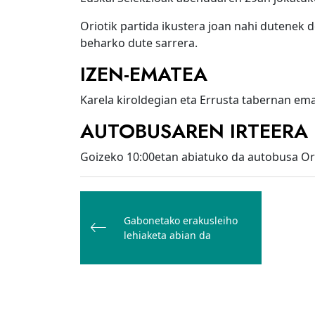
Oriotik partida ikustera joan nahi dutenek 
beharko dute sarrera.
IZEN-EMATEA
Karela kiroldegian eta Errusta tabernan em
AUTOBUSAREN IRTEERA
Goizeko 10:00etan abiatuko da autobusa Ori
Bidalketetan
zehar
Gabonetako erakusleiho
nabigatu
lehiaketa abian da