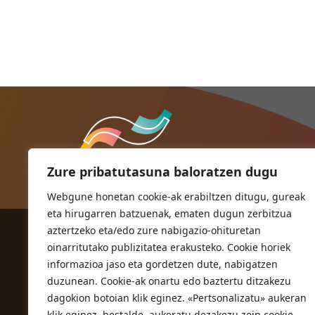
Zure pribatutasuna baloratzen dugu
Webgune honetan cookie-ak erabiltzen ditugu, gureak
eta hirugarren batzuenak, ematen dugun zerbitzua
aztertzeko eta/edo zure nabigazio-ohituretan
ORIOKO UDALA
oinarritutako publizitatea erakusteko. Cookie horiek
Herriko plaza,1
informazioa jaso eta gordetzen dute, nabigatzen
20810 Orio (Gipuzkoa)
duzunean. Cookie-ak onartu edo baztertu ditzakezu
T. 943 83 03 46
dagokion botoian klik eginez. «Pertsonalizatu» aukeran
klik eginez, bestalde, aukeratu dezakezu zein cookie