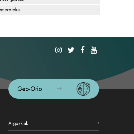
meroteka
Geo-Orio
Argazkiak