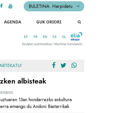
BULETINA. Harpidetu
AGENDA
GUK ORIORI
ES
FR
EN
CA
GL
Itzulpen automatikoa / Machine translation
ARTEKATU!
zken albisteak
26/08/05
uztuaren 13an hondarrezko eskultura
ilerra emango du Andoni Bastarrikak