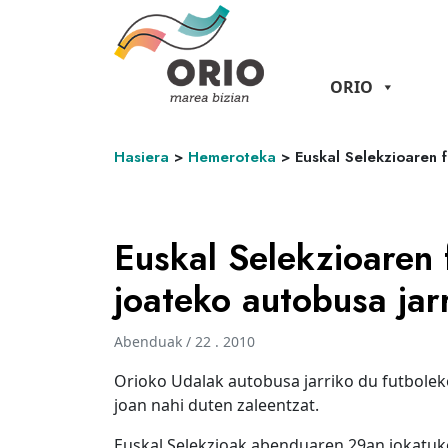
ORIO
Hasiera
>
Hemeroteka
>
Euskal Selekzioaren 
Euskal Selekzioaren 
joateko autobusa jar
Abenduak / 22 . 2010
Orioko Udalak autobusa jarriko du futbolek
joan nahi duten zaleentzat.
Euskal Selekzioak abenduaren 29an jokatuko