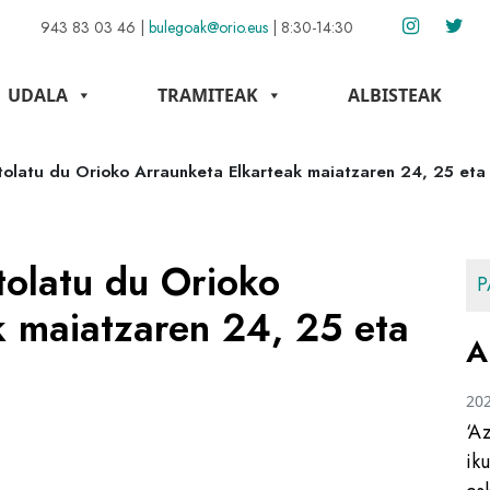
943 83 03 46
|
bulegoak@orio.eus
|
8:30-14:30
UDALA
TRAMITEAK
ALBISTEAK
olatu du Orioko Arraunketa Elkarteak maiatzaren 24, 25 eta
olatu du Orioko
P
k maiatzaren 24, 25 eta
A
20
‘A
ik