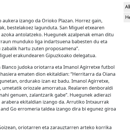
Al
He
 aukera izango da Orioko Plazan. Horrez gain,
xak, bestelakoez lagunduta. San Miguel etxearen
k azoka antolatzeko. Huegunek azalpenak eman ditu
rraun munduko liga indartsuena babesten du eta
u zabalik hartu zuten proposamena”.
Miguel erakundearen Gipuzkoako delegatua.
a Blanco judoka oriotarra eta Imanol Agirretxe futbol
 hasiera ematen dion ekitaldian: “Herritarra da Oiana
unetan, ordurako izan ez badu. Imanol Agirretxe,
a, umetatik oriozale amorratua. Realaren denboraldi
 nahi genuen, zalantzarik gabe”. Huegunek adierazi
arabera ekitaldian izango da. Arrutiko Intxaurrak
Fun and Go erromeria taldea izango dira bi egunez giroa
Goizean, oriotarren eta zarauztarren arteko korrika