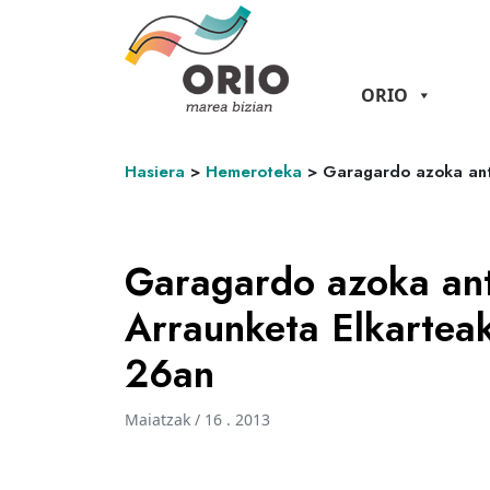
ORIO
Hasiera
>
Hemeroteka
>
Garagardo azoka ant
Garagardo azoka ant
Arraunketa Elkartea
26an
Maiatzak / 16 . 2013