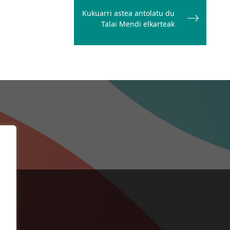
Kukuarri astea antolatu du
Talai Mendi elkarteak