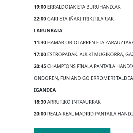
19:00
ERRALDOIAK ETA BURUHANDIAK
22:00
GARI ETA IÑAKI TRIKITILARIAK
LARUNBATA
11:30
HAMAR ORIOTARREN ETA ZARAUZTARR
17:00
ESTROPADAK. AULKI MUGIKORRA, GA
20:45
CHAMPIONS FINALA PANTAILA HANDI
ONDOREN, FUN AND GO ERROMERI TALDEA
IGANDEA
18:30
ARRUTIKO INTXAURRAK
20:00
REALA-REAL MADRID PANTAILA HAND
Bidalketetan