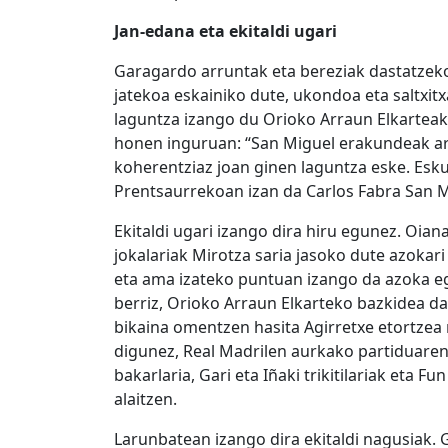
Jan-edana eta ekitaldi ugari
Garagardo arruntak eta bereziak dastatzeko
jatekoa eskainiko dute, ukondoa eta saltxit
laguntza izango du Orioko Arraun Elkartea
honen inguruan: “San Miguel erakundeak a
koherentziaz joan ginen laguntza eske. Esk
Prentsaurrekoan izan da Carlos Fabra San 
Ekitaldi ugari izango dira hiru egunez. Oian
jokalariak Mirotza saria jasoko dute azokari
eta ama izateko puntuan izango da azoka eg
berriz, Orioko Arraun Elkarteko bazkidea d
bikaina omentzen hasita Agirretxe etortzea
digunez, Real Madrilen aurkako partiduaren 
bakarlaria, Gari eta Iñaki trikitilariak eta 
alaitzen.
Larunbatean izango dira ekitaldi nagusiak. 