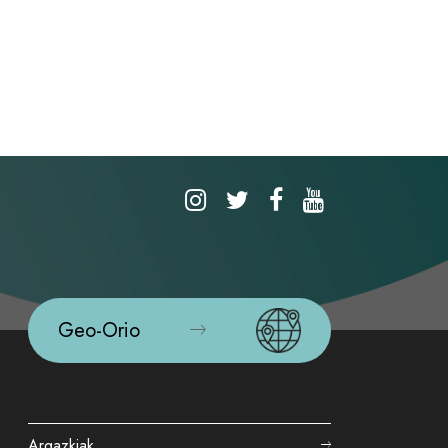
Geo-Orio
Argazkiak