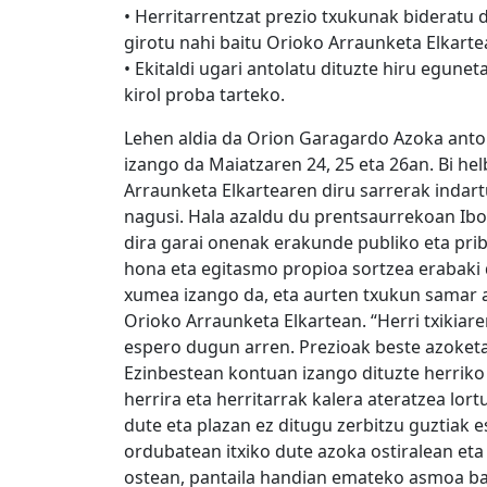
• Herritarrentzat prezio txukunak bideratu di
girotu nahi baitu Orioko Arraunketa Elkarte
• Ekitaldi ugari antolatu dituzte hiru egune
kirol proba tarteko.
Lehen aldia da Orion Garagardo Azoka antol
izango da Maiatzaren 24, 25 eta 26an. Bi he
Arraunketa Elkartearen diru sarrerak indart
nagusi. Hala azaldu du prentsaurrekoan Ib
dira garai onenak erakunde publiko eta prib
hona eta egitasmo propioa sortzea erabaki
xumea izango da, eta aurten txukun samar 
Orioko Arraunketa Elkartean. “Herri txikiare
espero dugun arren. Prezioak beste azoketa
Ezinbestean kontuan izango dituzte herriko
herrira eta herritarrak kalera ateratzea lort
dute eta plazan ez ditugu zerbitzu guztiak e
ordubatean itxiko dute azoka ostiralean et
ostean, pantaila handian emateko asmoa ba