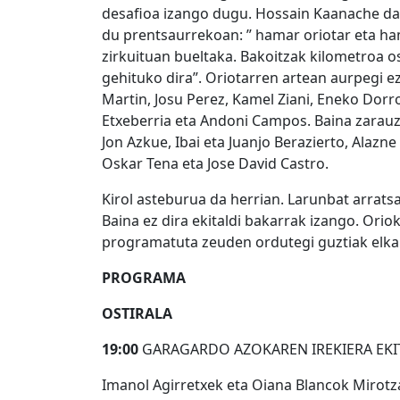
desafioa izango dugu. Hossain Kaanache da 
du prentsaurrekoan: ” hamar oriotar eta ha
zirkuituan bueltaka. Bakoitzak kilometroa
gehituko dira”. Oriotarren artean aurpegi e
Martin, Josu Perez, Kamel Ziani, Eneko Dorr
Etxeberria eta Andoni Campos. Baina zarauz
Jon Azkue, Ibai eta Juanjo Berazierto, Alazne
Oskar Tena eta Jose David Castro.
Kirol asteburua da herrian. Larunbat arrats
Baina ez dira ekitaldi bakarrak izango. Orio
programatuta zeuden ordutegi guztiak elkarr
PROGRAMA
OSTIRALA
19:00
GARAGARDO AZOKAREN IREKIERA EKI
Imanol Agirretxek eta Oiana Blancok Mirotza