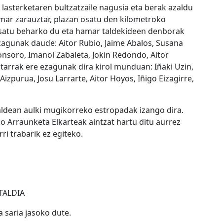
lasterketaren bultzatzaile nagusia eta berak azaldu
mar zarauztar, plazan osatu den kilometroko
 osatu beharko du eta hamar taldekideen denborak
zagunak daude: Aitor Rubio, Jaime Abalos, Susana
onsoro, Imanol Zabaleta, Jokin Redondo, Aitor
tarrak ere ezagunak dira kirol munduan: Iñaki Uzin,
 Aizpurua, Josu Larrarte, Aitor Hoyos, Iñigo Eizagirre,
aldean aulki mugikorreko estropadak izango dira.
ko Arraunketa Elkarteak aintzat hartu ditu aurrez
i trabarik ez egiteko.
TALDIA
 saria jasoko dute.