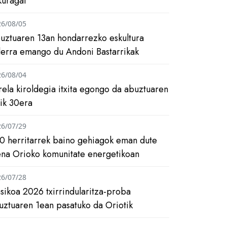
kuragai
26/08/05
uztuaren 13an hondarrezko eskultura
ilerra emango du Andoni Bastarrikak
26/08/04
rela kiroldegia itxita egongo da abuztuaren
tik 30era
26/07/29
0 herritarrek baino gehiagok eman dute
ena Orioko komunitate energetikoan
26/07/28
asikoa 2026 txirrindularitza-proba
uztuaren 1ean pasatuko da Oriotik