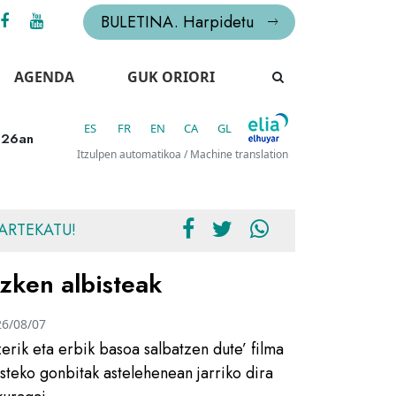
BULETINA. Harpidetu
AGENDA
GUK ORIORI
ES
FR
EN
CA
GL
 26an
Itzulpen automatikoa / Machine translation
ARTEKATU!
zken albisteak
26/08/07
zerik eta erbik basoa salbatzen dute’ filma
usteko gonbitak astelehenean jarriko dira