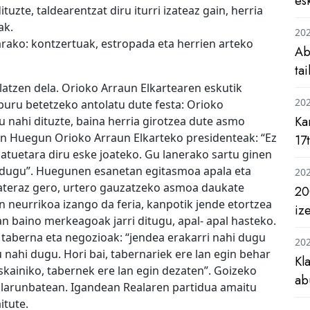
es
tuzte, taldearentzat diru iturri izateaz gain, herria
ak.
20
tarako: kontzertuak, estropada eta herrien arteko
Ab
ta
atzen dela. Orioko Arraun Elkartearen eskutik
20
lburu betetzeko antolatu dute festa: Orioko
Ka
u nahi dituzte, baina herria girotzea dute asmo
on Huegun Orioko Arraun Elkarteko presidenteak: “Ez
17
atuetara diru eske joateko. Gu lanerako sartu ginen
 dugu”. Huegunen esanetan egitasmoa apala eta
20
ateraz gero, urtero gauzatzeko asmoa daukate
20
n neurrikoa izango da feria, kanpotik jende etortzea
iz
n baino merkeagoak jarri ditugu, apal- apal hasteko.
 taberna eta negozioak: “jendea erakarri nahi dugu
20
u nahi dugu. Hori bai, tabernariek ere lan egin behar
Kl
skainiko, tabernek ere lan egin dezaten”. Goizeko
ab
a larunbatean. Igandean Realaren partidua amaitu
itute.