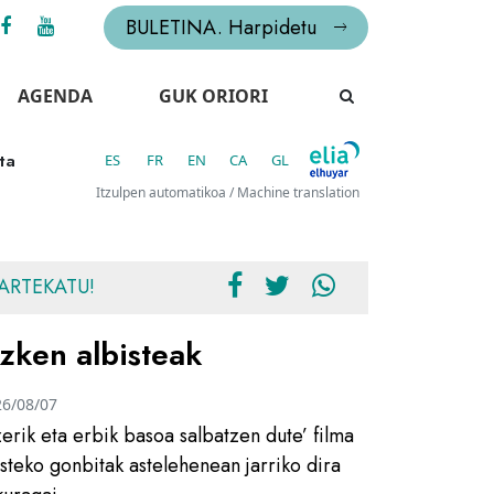
BULETINA. Harpidetu
AGENDA
GUK ORIORI
ta
ES
FR
EN
CA
GL
Itzulpen automatikoa / Machine translation
ARTEKATU!
zken albisteak
26/08/07
zerik eta erbik basoa salbatzen dute’ filma
usteko gonbitak astelehenean jarriko dira