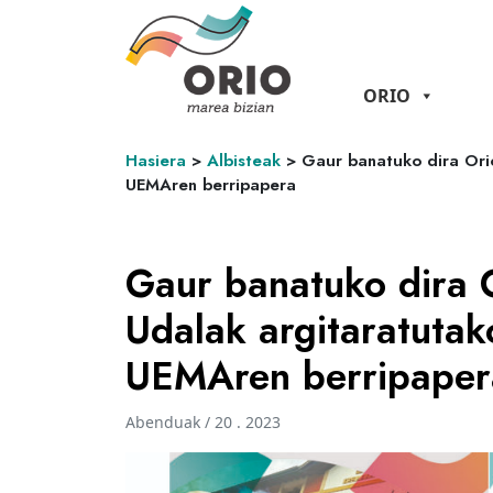
ORIO
Hasiera
>
Albisteak
>
Gaur banatuko dira Ori
UEMAren berripapera
Gaur banatuko dira 
Udalak argitaratutak
UEMAren berripaper
Abenduak / 20 . 2023