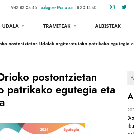
943 83 03 46
|
bulegoak@orio.eus
|
8:30-14:30
UDALA
TRAMITEAK
ALBISTEAK
oko postontzietan Udalak argitaratutako patrikako egutegia e
Orioko postontzietan
P
o patrikako egutegia eta
A
a
20
‘A
ik