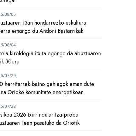
kuragai
26/08/05
uztuaren 13an hondarrezko eskultura
ilerra emango du Andoni Bastarrikak
26/08/04
rela kiroldegia itxita egongo da abuztuaren
tik 30era
26/07/29
0 herritarrek baino gehiagok eman dute
ena Orioko komunitate energetikoan
26/07/28
asikoa 2026 txirrindularitza-proba
uztuaren 1ean pasatuko da Oriotik