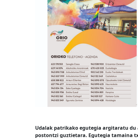
Udalak patrikako egutegia argitaratu du 
postontzi guztietara. Egutegia tamaina t