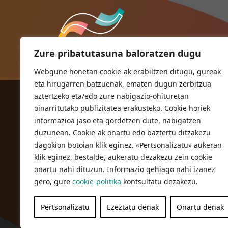
Zure pribatutasuna baloratzen dugu
Webgune honetan cookie-ak erabiltzen ditugu, gureak
eta hirugarren batzuenak, ematen dugun zerbitzua
aztertzeko eta/edo zure nabigazio-ohituretan
ORIOKO UDALA
oinarritutako publizitatea erakusteko. Cookie horiek
Herriko plaza,1
informazioa jaso eta gordetzen dute, nabigatzen
20810 Orio (Gipuzkoa)
duzunean. Cookie-ak onartu edo baztertu ditzakezu
T. 943 83 03 46
dagokion botoian klik eginez. «Pertsonalizatu» aukeran
klik eginez, bestalde, aukeratu dezakezu zein cookie
bulegoak@orio.eus
onartu nahi dituzun. Informazio gehiago nahi izanez
gero, gure
cookie-politika
kontsultatu dezakezu.
Pertsonalizatu
Ezeztatu denak
Onartu denak
Pribatutasun Politika
Lege oharra
Cookie politika
© 