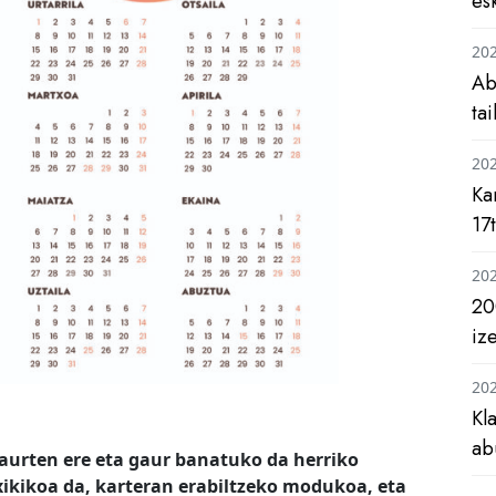
es
20
Ab
ta
20
Ka
17
20
20
iz
20
Kl
ab
aurten ere eta gaur banatuko da herriko
xikikoa da, karteran erabiltzeko modukoa, eta