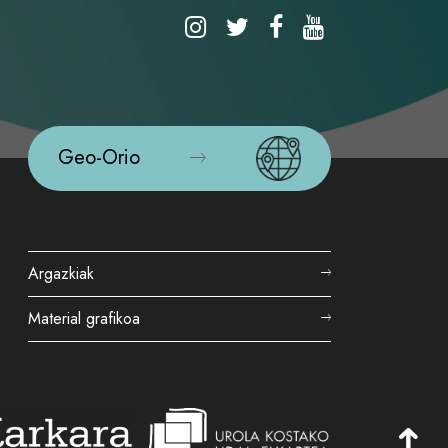
Geo-Orio
Argazkiak
Material grafikoa