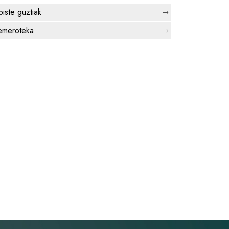
biste guztiak
meroteka