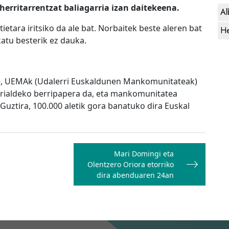
herritarrentzat baliagarria izan daitekeena.
Al
tietara iritsiko da ale bat. Norbaitek beste aleren bat
He
atu besterik ez dauka.
re, UEMAk (Udalerri Euskaldunen Mankomunitateak)
rrialdeko berripapera da, eta mankomunitatea
Guztira, 100.000 aletik gora banatuko dira Euskal
Mari Domingi eta
Olentzero Oriora etorriko
dira abenduaren 24an