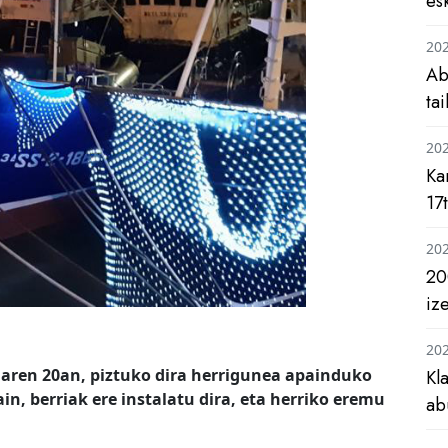
es
20
Ab
ta
20
Ka
17
20
20
iz
20
aren 20an, piztuko dira herrigunea apainduko
Kl
in, berriak ere instalatu dira, eta herriko eremu
ab