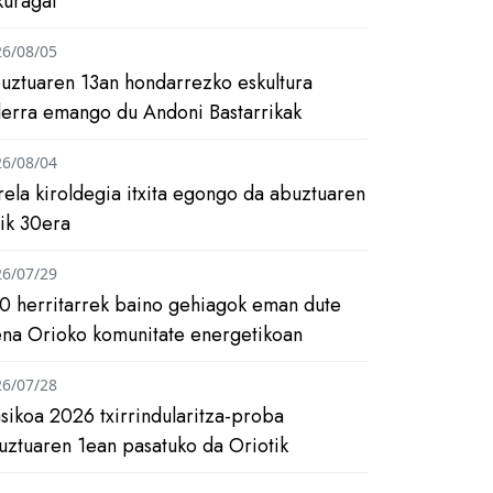
kuragai
26/08/05
uztuaren 13an hondarrezko eskultura
ilerra emango du Andoni Bastarrikak
26/08/04
rela kiroldegia itxita egongo da abuztuaren
tik 30era
26/07/29
0 herritarrek baino gehiagok eman dute
ena Orioko komunitate energetikoan
26/07/28
asikoa 2026 txirrindularitza-proba
uztuaren 1ean pasatuko da Oriotik