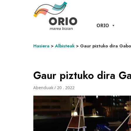
ORIO
Hasiera
>
Albisteak
>
Gaur piztuko dira Gabo
Gaur piztuko dira G
Abenduak / 20 . 2022