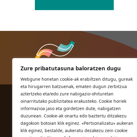
Zure pribatutasuna baloratzen dugu
Webgune honetan cookie-ak erabiltzen ditugu, gureak
eta hirugarren batzuenak, ematen dugun zerbitzua
aztertzeko eta/edo zure nabigazio-ohituretan
ORIOKO UDALA
oinarritutako publizitatea erakusteko. Cookie horiek
Herriko plaza,1
informazioa jaso eta gordetzen dute, nabigatzen
20810 Orio (Gipuzkoa)
duzunean. Cookie-ak onartu edo baztertu ditzakezu
T. 943 83 03 46
dagokion botoian klik eginez. «Pertsonalizatu» aukeran
klik eginez, bestalde, aukeratu dezakezu zein cookie
bulegoak@orio.eus