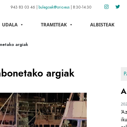
943 83 03 46
|
bulegoak@orio.eus
|
8:30-14:30
UDALA
TRAMITEAK
ALBISTEAK
netako argiak
abonetako argiak
P
A
20
‘A
ik