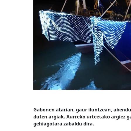
Gabonen atarian, gaur iluntzean, abendu
duten argiak. Aurreko urteetako argiez ga
gehiagotara zabaldu dira.