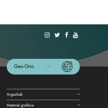
Geo-Orio
Argazkiak
Material grafikoa