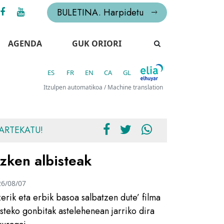
BULETINA. Harpidetu
AGENDA
GUK ORIORI
ES
FR
EN
CA
GL
Itzulpen automatikoa / Machine translation
ARTEKATU!
zken albisteak
26/08/07
zerik eta erbik basoa salbatzen dute’ filma
usteko gonbitak astelehenean jarriko dira