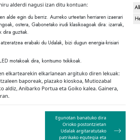
hiru alderdi nagusi izan ditu kontuan:
Al
n alde egin du berriz. Aurreko urteetan herriaren izaerari
He
engoak, ostera, Gabonetako irudi klasikoagoak dira: izarrak,
 dira guztiak.
atzeratzea erabaki du Udalak, bizi dugun energia-krisiari
 LED motakoak dira, kontsumo txikikoak.
n elkartearekin elkarlanean argituko diren lekuak:
ntzaleen baporeak, plazako kioskoa, Mutiozabal
o aldiz, Anibarko Portua eta Goiko kalea. Gainera,
ran.
Egunotan banatuko dira
Orioko postontzietan
Udalak argitaratutako
patrikako egutegia eta