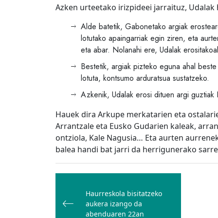
Azken urteetako irizpideei jarraituz, Udalak 
Alde batetik, Gabonetako argiak erosteare
lotutako apaingarriak egin ziren, eta aurt
eta abar. Nolanahi ere, Udalak erositakoak
Bestetik, argiak pizteko eguna ahal beste 
lotuta, kontsumo arduratsua sustatzeko.
Azkenik, Udalak erosi dituen argi guztiak
Hauek dira Arkupe merkatarien eta ostalarie
Arrantzale eta Eusko Gudarien kaleak, arra
ontziola, Kale Nagusia… Eta aurten aurrenek
balea handi bat jarri da herrigunerako sarre
Bidalketetan
zehar
Haurreskola bisitatzeko
nabigatu
aukera izango da
abenduaren 22an