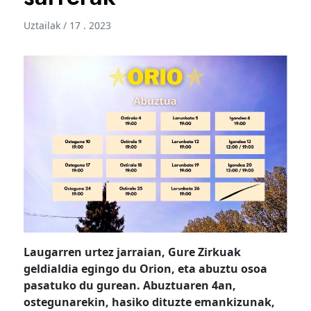
Uztailak / 17 . 2023
Laugarren urtez jarraian, Gure Zirkuak
geldialdia egingo du Orion, eta abuztu osoa
pasatuko du gurean. Abuztuaren 4an,
ostegunarekin, hasiko dituzte emankizunak,