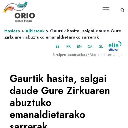
Hasiera
>
Albisteak
>
Gaurtik hasita, salgai daude Gure
Zirkuaren abuztuko emanaldietarako sarrerak
ES
FR
EN
CA
GL
Itzulpen automatikoa / Machine translation
Gaurtik hasita, salgai
daude Gure Zirkuaren
abuztuko
emanaldietarako
sarrerak