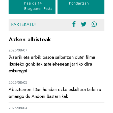
hasi da 14.
hondartzan
Bisiguaren Festa
PARTEKATU!
Azken albisteak
2026/08/07
‘Azerik eta erbik basoa salbatzen dute’ filma
ikusteko gonbitak astelehenean jarriko dira
eskuragai
2026/08/05
Abuztuaren 13an hondarrezko eskultura tailerra
emango du Andoni Bastarrikak
2026/08/04