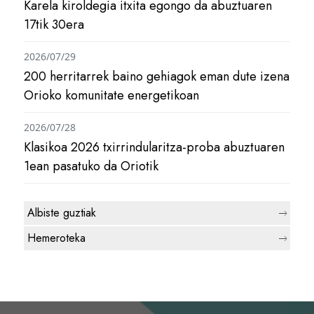
Karela kiroldegia itxita egongo da abuztuaren
17tik 30era
2026/07/29
200 herritarrek baino gehiagok eman dute izena
Orioko komunitate energetikoan
2026/07/28
Klasikoa 2026 txirrindularitza-proba abuztuaren
1ean pasatuko da Oriotik
Albiste guztiak
Hemeroteka