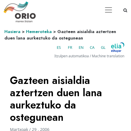
Hasiera
>
Hemeroteka
>
Gazteen aisialdia aztertzen
duen lana aurkeztuko da ostegunean
ES
FR
EN
CA
GL
Itzulpen automatikoa / Machine translation
Gazteen aisialdia
aztertzen duen lana
aurkeztuko da
ostegunean
Martxoak / 29 . 2006