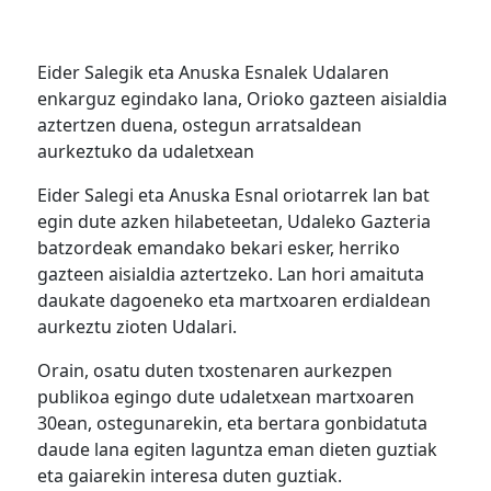
Eider Salegik eta Anuska Esnalek Udalaren
enkarguz egindako lana, Orioko gazteen aisialdia
aztertzen duena, ostegun arratsaldean
aurkeztuko da udaletxean
Eider Salegi eta Anuska Esnal oriotarrek lan bat
egin dute azken hilabeteetan, Udaleko Gazteria
batzordeak emandako bekari esker, herriko
gazteen aisialdia aztertzeko. Lan hori amaituta
daukate dagoeneko eta martxoaren erdialdean
aurkeztu zioten Udalari.
Orain, osatu duten txostenaren aurkezpen
publikoa egingo dute udaletxean martxoaren
30ean, ostegunarekin, eta bertara gonbidatuta
daude lana egiten laguntza eman dieten guztiak
eta gaiarekin interesa duten guztiak.