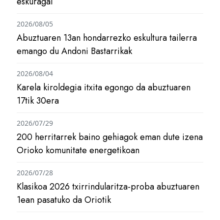
eskuragai
2026/08/05
Abuztuaren 13an hondarrezko eskultura tailerra
emango du Andoni Bastarrikak
2026/08/04
Karela kiroldegia itxita egongo da abuztuaren
17tik 30era
2026/07/29
200 herritarrek baino gehiagok eman dute izena
Orioko komunitate energetikoan
2026/07/28
Klasikoa 2026 txirrindularitza-proba abuztuaren
1ean pasatuko da Oriotik