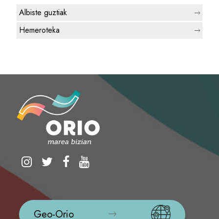
Albiste guztiak
Hemeroteka
Geo-Orio