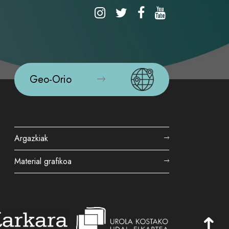
Geo-Orio
Argazkiak
Material grafikoa