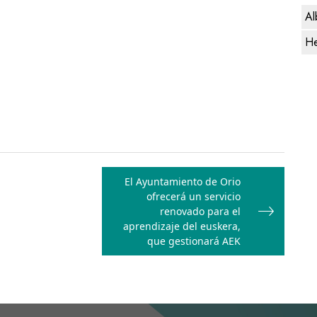
Al
He
El Ayuntamiento de Orio
ofrecerá un servicio
renovado para el
aprendizaje del euskera,
que gestionará AEK