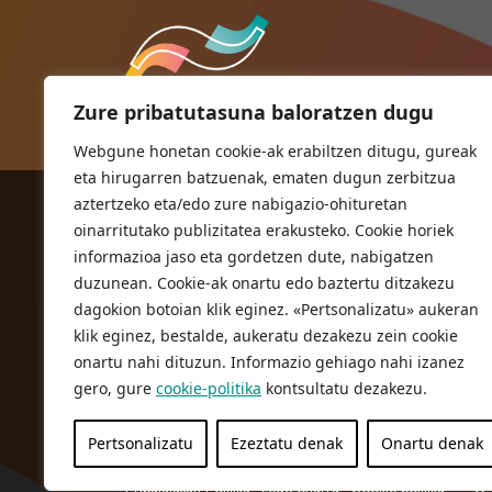
Zure pribatutasuna baloratzen dugu
Webgune honetan cookie-ak erabiltzen ditugu, gureak
eta hirugarren batzuenak, ematen dugun zerbitzua
aztertzeko eta/edo zure nabigazio-ohituretan
ORIOKO UDALA
oinarritutako publizitatea erakusteko. Cookie horiek
Herriko plaza,1
informazioa jaso eta gordetzen dute, nabigatzen
20810 Orio (Gipuzkoa)
duzunean. Cookie-ak onartu edo baztertu ditzakezu
T. 943 83 03 46
dagokion botoian klik eginez. «Pertsonalizatu» aukeran
klik eginez, bestalde, aukeratu dezakezu zein cookie
bulegoak@orio.eus
onartu nahi dituzun. Informazio gehiago nahi izanez
gero, gure
cookie-politika
kontsultatu dezakezu.
Pertsonalizatu
Ezeztatu denak
Onartu denak
Pribatutasun Politika
Lege oharra
Cookie politika
© 