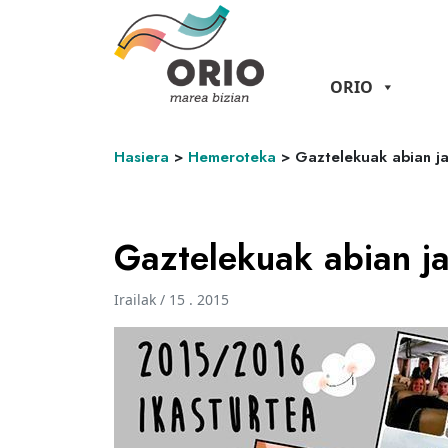
ORIO
Hasiera
>
Hemeroteka
>
Gaztelekuak abian jar
Gaztelekuak abian jar
Irailak / 15 . 2015