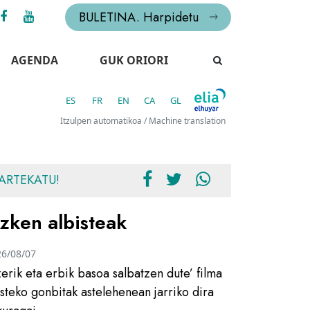
BULETINA. Harpidetu
AGENDA
GUK ORIORI
ES
FR
EN
CA
GL
Itzulpen automatikoa / Machine translation
ARTEKATU!
zken albisteak
26/08/07
zerik eta erbik basoa salbatzen dute’ filma
usteko gonbitak astelehenean jarriko dira