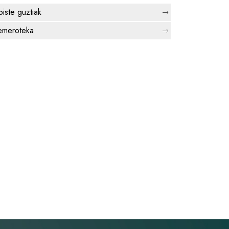
biste guztiak
meroteka