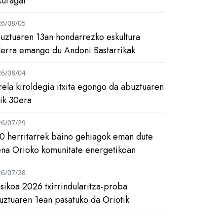
kuragai
26/08/05
uztuaren 13an hondarrezko eskultura
ilerra emango du Andoni Bastarrikak
26/08/04
rela kiroldegia itxita egongo da abuztuaren
tik 30era
26/07/29
0 herritarrek baino gehiagok eman dute
ena Orioko komunitate energetikoan
26/07/28
asikoa 2026 txirrindularitza-proba
uztuaren 1ean pasatuko da Oriotik