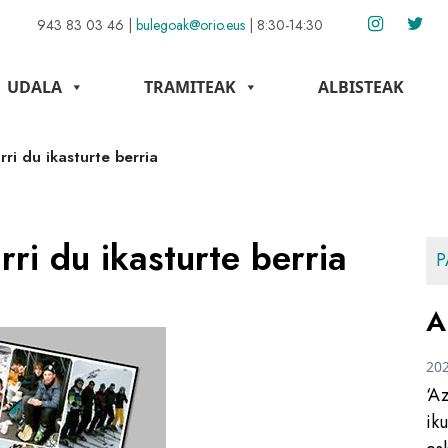
943 83 03 46
|
bulegoak@orio.eus
|
8:30-14:30
UDALA
TRAMITEAK
ALBISTEAK
ri du ikasturte berria
ri du ikasturte berria
P
A
20
‘A
ik