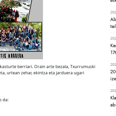
es
20
Ab
ta
20
Ka
17
20
kasturte berriari. Orain arte bezala, Txurrumuski
20
ta, urtean zehar, ekintza eta jarduera ugari
iz
20
Kl
o da:
ab