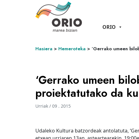
ORIO
Hasiera
>
Hemeroteka
>
‘Gerrako umeen bilo
‘Gerrako umeen bilo
proiektatutako da ku
Urriak / 09 . 2015
Udaleko Kultura batzordeak antolatuta, ‘G
etxean urriaren 13an, asteartearekin, 19: