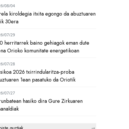
26/08/04
rela kiroldegia itxita egongo da abuztuaren
tik 30era
26/07/29
0 herritarrek baino gehiagok eman dute
ena Orioko komunitate energetikoan
26/07/28
asikoa 2026 txirrindularitza-proba
uztuaren 1ean pasatuko da Oriotik
26/07/27
runbatean hasiko dira Gure Zirkuaren
analdiak
biste guztiak