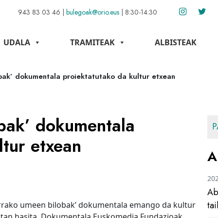
943 83 03 46
|
bulegoak@orio.eus
|
8:30-14:30
UDALA
TRAMITEAK
ALBISTEAK
bak’ dokumentala proiektatutako da kultur etxean
bak’ dokumentala
P
ltur etxean
A
20
Ab
ta
errako umeen bilobak’ dokumentala emango da kultur
00etan hasita. Dokumentala Euskomedia Fundazioak