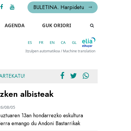
BULETINA. Harpidetu
AGENDA
GUK ORIORI
ES
FR
EN
CA
GL
Itzulpen automatikoa / Machine translation
ARTEKATU!
zken albisteak
26/08/05
uztuaren 13an hondarrezko eskultura
ilerra emango du Andoni Bastarrikak