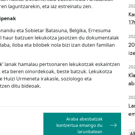
n laguntzarekin, eta iaz estreinatu zen.
20
Ka
zipenak
17
anandu eta Sobietar Batasuna, Belgika, Erresuma
20
al haur batzuen lekukotza jasotzen du dokumentalak
20
aba, iloba eta bilobek nola bizi izan duten familian
iz
k’ lanak hamalau pertsonaren lekukotzak eskaintzen
20
k, eta beren oinordekoak, beste batzuk. Lekukotza
Kl
e Huizi Urmeneta irakasle, soziologo eta
ab
tzen ditu bideoak.
20
La
em
Araba abesbatzak
kontzertua emango du
larunbatean
Al