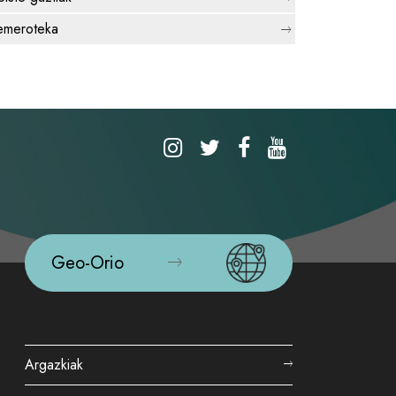
meroteka
Geo-Orio
Argazkiak