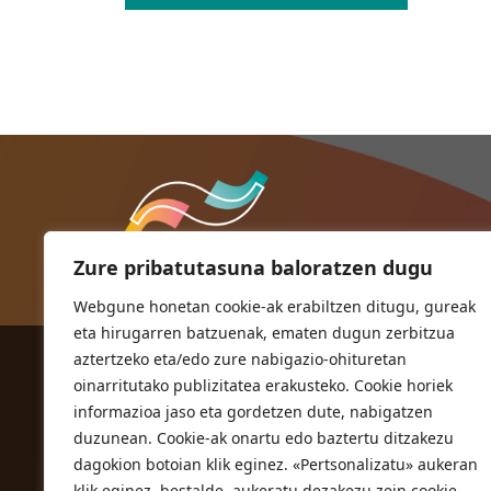
Zure pribatutasuna baloratzen dugu
Webgune honetan cookie-ak erabiltzen ditugu, gureak
eta hirugarren batzuenak, ematen dugun zerbitzua
aztertzeko eta/edo zure nabigazio-ohituretan
ORIOKO UDALA
oinarritutako publizitatea erakusteko. Cookie horiek
Herriko plaza,1
informazioa jaso eta gordetzen dute, nabigatzen
20810 Orio (Gipuzkoa)
duzunean. Cookie-ak onartu edo baztertu ditzakezu
T. 943 83 03 46
dagokion botoian klik eginez. «Pertsonalizatu» aukeran
klik eginez, bestalde, aukeratu dezakezu zein cookie